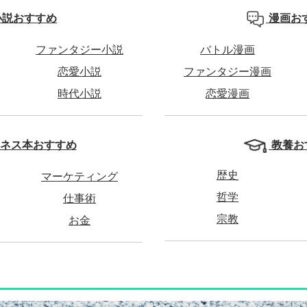
小説おすすめ
漫画お
ファンタジー小説
バトル漫画
恋愛小説
ファンタジー漫画
時代小説
恋愛漫画
教養お
ネス本おすすめ
歴史
マーケティング
哲学
仕事術
宗教
お金