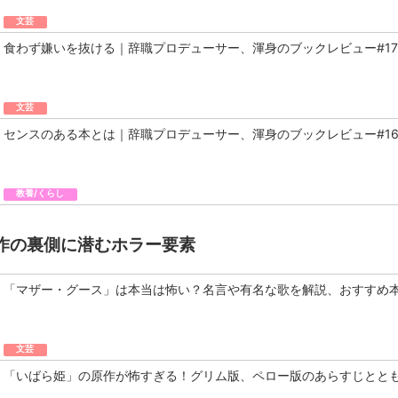
文芸
食わず嫌いを抜ける｜辞職プロデューサー、渾身のブックレビュー#17
文芸
センスのある本とは｜辞職プロデューサー、渾身のブックレビュー#1
教養/くらし
作の裏側に潜むホラー要素
「マザー・グース」は本当は怖い？名言や有名な歌を解説、おすすめ
文芸
「いばら姫」の原作が怖すぎる！グリム版、ペロー版のあらすじとと