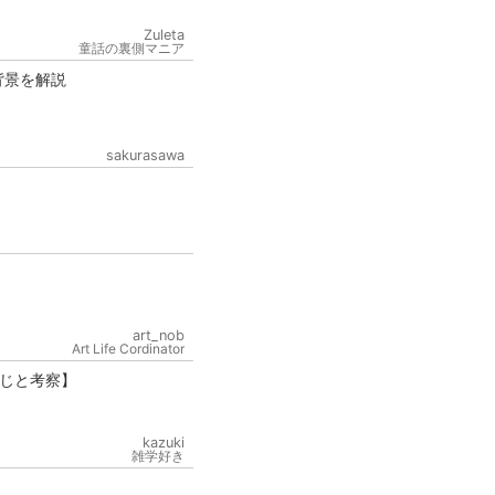
Zuleta
童話の裏側マニア
背景を解説
sakurasawa
art_nob
Art Life Cordinator
じと考察】
kazuki
雑学好き