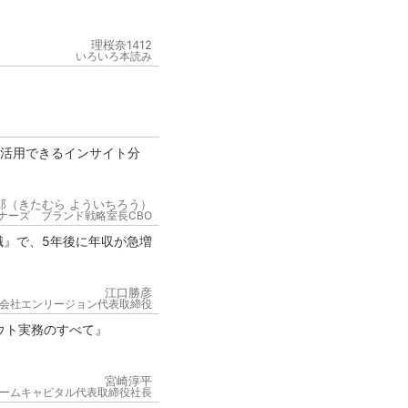
理桜奈1412
いろいろ本読み
が活用できるインサイト分
郎（きたむら よういちろう）
ナーズ ブランド戦略室長CBO
職』で、5年後に年収が急増
江口勝彦
会社エンリージョン代表取締役
ウト実務のすべて』
宮崎淳平
ームキャピタル代表取締役社長