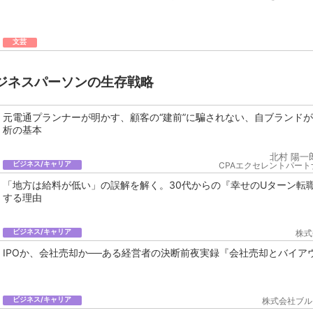
文芸
ジネスパーソンの生存戦略
元電通プランナーが明かす、顧客の“建前”に騙されない、自ブランド
析の基本
北村 陽一
ビジネス/キャリア
CPAエクセレントパート
「地方は給料が低い」の誤解を解く。30代からの『幸せのUターン転
する理由
ビジネス/キャリア
株式
IPOか、会社売却か──ある経営者の決断前夜実録『会社売却とバイア
ビジネス/キャリア
株式会社ブル