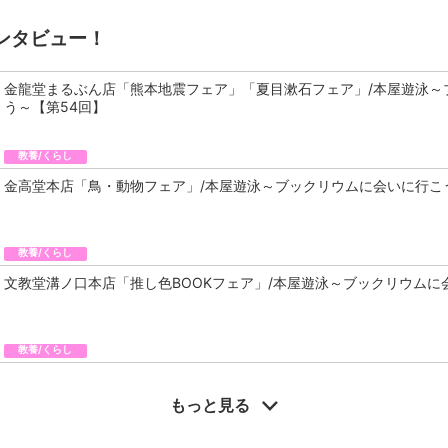
ンタビュー！
金龍堂まるぶん店「熊本地震フェア」「夏目漱石フェア」/本屋遊泳～
う～【第54回】
教養/くらし
金高堂本店「鳥・動物フェア」/本屋遊泳～ブックリウムに会いに行こ
教養/くらし
文教堂溝ノ口本店「推し色BOOKフェア」/本屋遊泳～ブックリウムに
教養/くらし
もっと見る