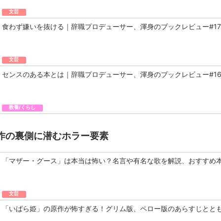
文芸
食わず嫌いを抜ける｜辞職プロデューサー、渾身のブックレビュー#17
文芸
センスのある本とは｜辞職プロデューサー、渾身のブックレビュー#1
教養/くらし
作の裏側に潜むホラー要素
「マザー・グース」は本当は怖い？名言や有名な歌を解説、おすすめ
文芸
「いばら姫」の原作が怖すぎる！グリム版、ペロー版のあらすじとと