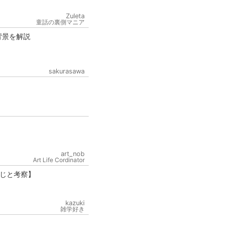
Zuleta
童話の裏側マニア
背景を解説
sakurasawa
art_nob
Art Life Cordinator
じと考察】
kazuki
雑学好き