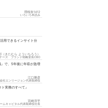
理桜奈1412
いろいろ本読み
が活用できるインサイト分
郎（きたむら よういちろう）
ナーズ ブランド戦略室長CBO
職』で、5年後に年収が急増
江口勝彦
会社エンリージョン代表取締役
ウト実務のすべて』
宮崎淳平
ームキャピタル代表取締役社長