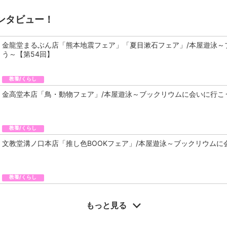
ンタビュー！
金龍堂まるぶん店「熊本地震フェア」「夏目漱石フェア」/本屋遊泳～
う～【第54回】
教養/くらし
金高堂本店「鳥・動物フェア」/本屋遊泳～ブックリウムに会いに行こ
教養/くらし
文教堂溝ノ口本店「推し色BOOKフェア」/本屋遊泳～ブックリウムに
教養/くらし
もっと見る