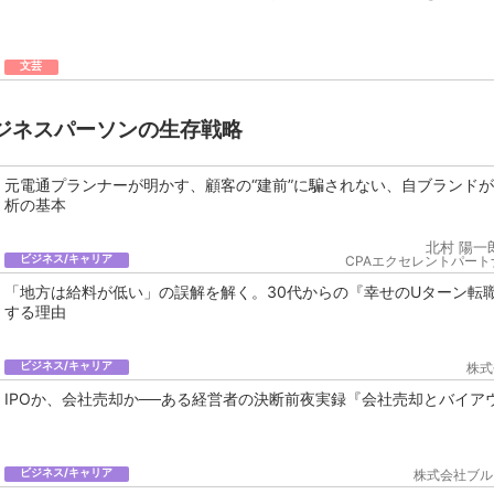
文芸
ジネスパーソンの生存戦略
元電通プランナーが明かす、顧客の“建前”に騙されない、自ブランド
析の基本
北村 陽一
ビジネス/キャリア
CPAエクセレントパート
「地方は給料が低い」の誤解を解く。30代からの『幸せのUターン転
する理由
ビジネス/キャリア
株式
IPOか、会社売却か──ある経営者の決断前夜実録『会社売却とバイア
ビジネス/キャリア
株式会社ブル