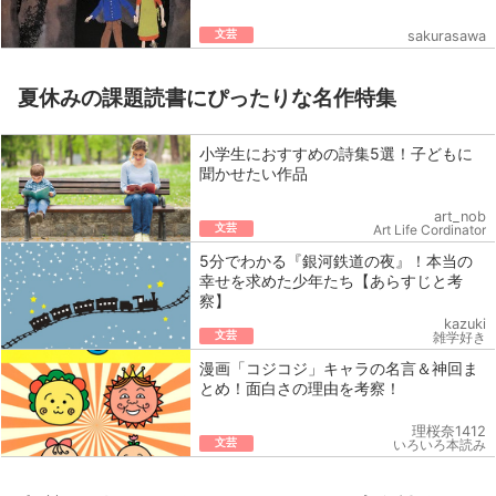
文芸
sakurasawa
夏休みの課題読書にぴったりな名作特集
小学生におすすめの詩集5選！子どもに
聞かせたい作品
art_nob
文芸
Art Life Cordinator
5分でわかる『銀河鉄道の夜』！本当の
幸せを求めた少年たち【あらすじと考
察】
kazuki
文芸
雑学好き
漫画「コジコジ」キャラの名言＆神回ま
とめ！面白さの理由を考察！
理桜奈1412
文芸
いろいろ本読み