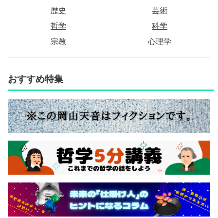
歴史
芸術
哲学
科学
宗教
心理学
おすすめ特集