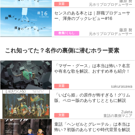
藤原 努
文芸
元ホリプロプロデューサー
センスのある本とは｜辞職プロデューサ
ー、渾身のブックレビュー#16
藤原 努
教養/くらし
元ホリプロプロデューサー
これ知ってた？名作の裏側に潜むホラー要素
「マザー・グース」は本当は怖い？名言
や有名な歌を解説、おすすめ本も紹介！
文芸
sakurasawa
「いばら姫」の原作が怖すぎる！グリム
版、ペロー版のあらすじとともに解説
Zuleta
文芸
童話の裏側マニア
童話「ヘンゼルとグレーテル」は本当は
怖い？初版のあらすじや時代背景を解説