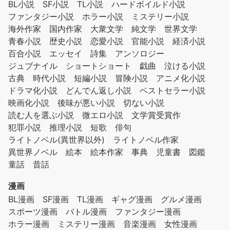
BL小説
SF小説
TL小説
ハードボイルド小説
ファンタジー小説
ホラー小説
ミステリー小説
海外作家
国内作家
大衆文学
純文学
世界文学
青春小説
歴史小説
恋愛小説
官能小説
経済小説
百合小説
エッセイ
詩集
アンソロジー
ジュブナイル
ショートショート
戯曲
泣ける小説
古典
時代小説
短編小説
冒険小説
アニメ化小説
ドラマ化小説
どんでん返し小説
ベストセラー小説
映画化小説
後味が悪い小説
切ない小説
読む人を選ぶ小説
微エロ小説
文学賞受賞作
犯罪小説
推理小説
短歌
俳句
ライトノベル(異世界以外)
ライトノベル作家
異世界ノベル
絵本
絵本作家
事典
児童書
図鑑
童話
昔話
漫画
BL漫画
SF漫画
TL漫画
ギャグ漫画
グルメ漫画
スポーツ漫画
バトル漫画
ファンタジー漫画
ホラー漫画
ミステリー漫画
音楽漫画
女性漫画