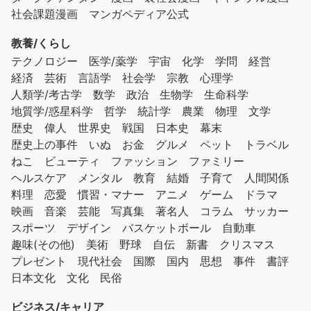
社会課題漫画
マンガペディア公式
教養/くらし
テクノロジー
医学/薬学
宇宙
化学
学問
経営
経済
芸術
言語学
社会学
宗教
心理学
人類学/考古学
数学
政治
生物学
生命科学
地質学/惑星科学
哲学
統計学
農業
物理
文学
歴史
偉人
世界史
戦国
日本史
幕末
歴史上の事件
いぬ
お金
グルメ
ペット
トラベル
ねこ
ビューティ
ファッション
ファミリー
ヘルスケア
メンタル
教育
結婚
子育て
人間関係
料理
恋愛
慣習・マナー
アニメ
ゲーム
ドラマ
映画
音楽
芸能
写真集
著名人
コラム
サッカー
スポーツ
デザイン
バスケットボール
自動車
趣味(その他)
美術
野球
自伝
新書
クリスマス
プレゼント
現代社会
国際
国内
思想
事件
書評
日本文化
文化
民俗
ビジネス/キャリア