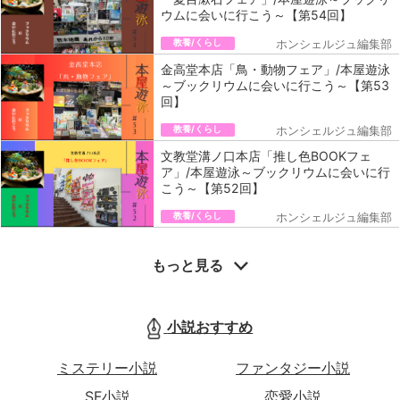
ウムに会いに行こう～【第54回】
教養/くらし
ホンシェルジュ編集部
金高堂本店「鳥・動物フェア」/本屋遊泳
～ブックリウムに会いに行こう～【第53
回】
教養/くらし
ホンシェルジュ編集部
文教堂溝ノ口本店「推し色BOOKフェ
ア」/本屋遊泳～ブックリウムに会いに行
こう～【第52回】
教養/くらし
ホンシェルジュ編集部
もっと見る
小説おすすめ
ミステリー小説
ファンタジー小説
SF小説
恋愛小説