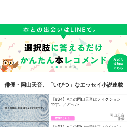
俳優・岡山天音、「いびつ」なエッセイ小説連載
【#34】※この岡山天音はフィクション
です。／どっか
岡山天音
教養/くらし
俳優
【#33】※この岡山天音はフィクション