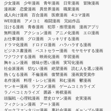
少女漫画
少年漫画
青年漫画
日常漫画
冒険漫画
漫画家
恋愛漫画
異世界漫画
職業漫画
成人向け漫画
百合漫画
医療漫画
4コマ漫画
WEB漫画
アメコミ
格闘漫画
完結作品
泣ける漫画
青春漫画
犯罪・推理漫画
漫画アプリ
無料漫画
アクション漫画
アニメ化漫画
エロ漫画
お仕事漫画
グロ漫画
スッキリする漫画
ドラマ化漫画
ドロドロ漫画
ハラハラする漫画
ビジネス書漫画
ベストセラー漫画
モヤモヤする漫画
ワクワクする漫画
映画化漫画
学習漫画
胸キュン漫画
後味が悪い漫画
実写化漫画
社会派漫画
切ない漫画
絶望漫画
読む人を選ぶ漫画
熱くなる漫画
不倫漫画
復讐漫画
漫画賞受賞作
名作漫画
料理・レシピ漫画
和む漫画
鬱漫画
ヤンキー漫画
ラブコメ漫画
ゲームコミカライズ
ラノベコミカライズ
囲碁・将棋漫画
頭脳戦・心理戦漫画
歴史ロマン漫画
史実漫画
フィクション漫画
アート漫画
ダークファンタジー漫画
裏社会漫画
ギャンブル漫画