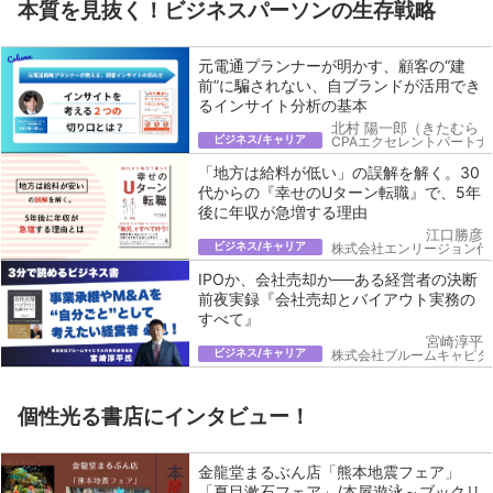
本質を見抜く！ビジネスパーソンの生存戦略
元電通プランナーが明かす、顧客の“建
前”に騙されない、自ブランドが活用でき
るインサイト分析の基本
北村 陽一郎（きたむら 
ビジネス/キャリア
CPAエクセレントパートナ
「地方は給料が低い」の誤解を解く。30
代からの『幸せのUターン転職』で、5年
後に年収が急増する理由
江口勝彦
ビジネス/キャリア
株式会社エンリージョン代
IPOか、会社売却か──ある経営者の決断
前夜実録『会社売却とバイアウト実務の
すべて』
宮崎淳平
ビジネス/キャリア
株式会社ブルームキャピタ
個性光る書店にインタビュー！
金龍堂まるぶん店「熊本地震フェア」
「夏目漱石フェア」/本屋遊泳～ブックリ