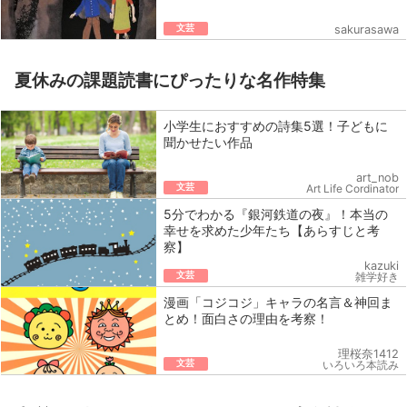
文芸
sakurasawa
夏休みの課題読書にぴったりな名作特集
小学生におすすめの詩集5選！子どもに
聞かせたい作品
art_nob
文芸
Art Life Cordinator
5分でわかる『銀河鉄道の夜』！本当の
幸せを求めた少年たち【あらすじと考
察】
kazuki
文芸
雑学好き
漫画「コジコジ」キャラの名言＆神回ま
とめ！面白さの理由を考察！
理桜奈1412
文芸
いろいろ本読み