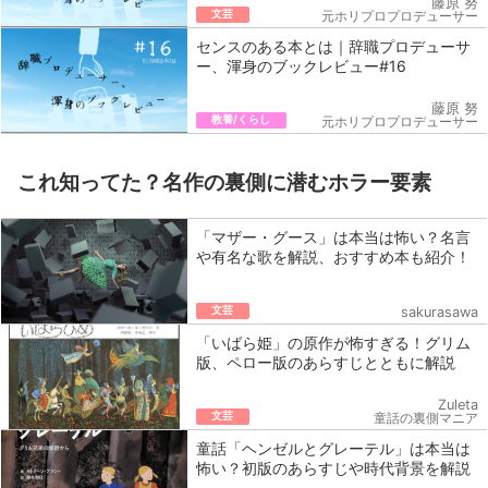
藤原 努
文芸
元ホリプロプロデューサー
センスのある本とは｜辞職プロデューサ
ー、渾身のブックレビュー#16
藤原 努
教養/くらし
元ホリプロプロデューサー
これ知ってた？名作の裏側に潜むホラー要素
「マザー・グース」は本当は怖い？名言
や有名な歌を解説、おすすめ本も紹介！
文芸
sakurasawa
「いばら姫」の原作が怖すぎる！グリム
版、ペロー版のあらすじとともに解説
Zuleta
文芸
童話の裏側マニア
童話「ヘンゼルとグレーテル」は本当は
怖い？初版のあらすじや時代背景を解説