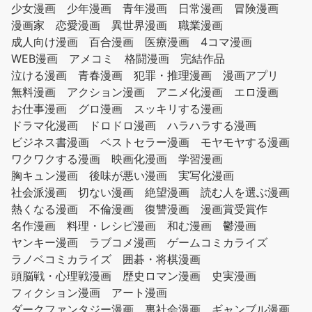
少女漫画
少年漫画
青年漫画
日常漫画
冒険漫画
漫画家
恋愛漫画
異世界漫画
職業漫画
成人向け漫画
百合漫画
医療漫画
4コマ漫画
WEB漫画
アメコミ
格闘漫画
完結作品
泣ける漫画
青春漫画
犯罪・推理漫画
漫画アプリ
無料漫画
アクション漫画
アニメ化漫画
エロ漫画
お仕事漫画
グロ漫画
スッキリする漫画
ドラマ化漫画
ドロドロ漫画
ハラハラする漫画
ビジネス書漫画
ベストセラー漫画
モヤモヤする漫画
ワクワクする漫画
映画化漫画
学習漫画
胸キュン漫画
後味が悪い漫画
実写化漫画
社会派漫画
切ない漫画
絶望漫画
読む人を選ぶ漫画
熱くなる漫画
不倫漫画
復讐漫画
漫画賞受賞作
名作漫画
料理・レシピ漫画
和む漫画
鬱漫画
ヤンキー漫画
ラブコメ漫画
ゲームコミカライズ
ラノベコミカライズ
囲碁・将棋漫画
頭脳戦・心理戦漫画
歴史ロマン漫画
史実漫画
フィクション漫画
アート漫画
ダークファンタジー漫画
裏社会漫画
ギャンブル漫画