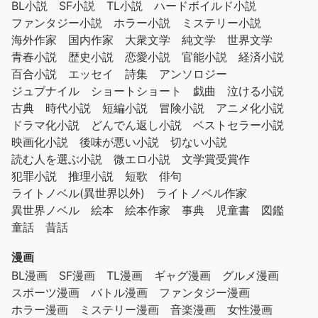
BL小説
SF小説
TL小説
ハードボイルド小説
ファンタジー小説
ホラー小説
ミステリー小説
海外作家
国内作家
大衆文学
純文学
世界文学
青春小説
歴史小説
恋愛小説
官能小説
経済小説
百合小説
エッセイ
詩集
アンソロジー
ジュブナイル
ショートショート
戯曲
泣ける小説
古典
時代小説
短編小説
冒険小説
アニメ化小説
ドラマ化小説
どんでん返し小説
ベストセラー小説
映画化小説
後味が悪い小説
切ない小説
読む人を選ぶ小説
微エロ小説
文学賞受賞作
犯罪小説
推理小説
短歌
俳句
ライトノベル(異世界以外)
ライトノベル作家
異世界ノベル
絵本
絵本作家
事典
児童書
図鑑
童話
昔話
漫画
BL漫画
SF漫画
TL漫画
ギャグ漫画
グルメ漫画
スポーツ漫画
バトル漫画
ファンタジー漫画
ホラー漫画
ミステリー漫画
音楽漫画
女性漫画