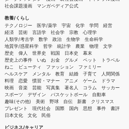
社会課題漫画
マンガペディア公式
教養/くらし
テクノロジー
医学/薬学
宇宙
化学
学問
経営
経済
芸術
言語学
社会学
宗教
心理学
人類学/考古学
数学
政治
生物学
生命科学
地質学/惑星科学
哲学
統計学
農業
物理
文学
歴史
偉人
世界史
戦国
日本史
幕末
歴史上の事件
いぬ
お金
グルメ
ペット
トラベル
ねこ
ビューティ
ファッション
ファミリー
ヘルスケア
メンタル
教育
結婚
子育て
人間関係
料理
恋愛
慣習・マナー
アニメ
ゲーム
ドラマ
映画
音楽
芸能
写真集
著名人
コラム
サッカー
スポーツ
デザイン
バスケットボール
自動車
趣味(その他)
美術
野球
自伝
新書
クリスマス
プレゼント
現代社会
国際
国内
思想
事件
書評
日本文化
文化
民俗
ビジネス/キャリア