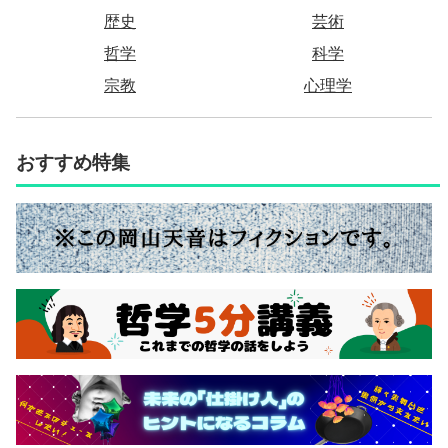
歴史
芸術
哲学
科学
宗教
心理学
おすすめ特集