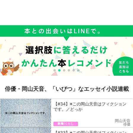
俳優・岡山天音、「いびつ」なエッセイ小説連載
【#34】※この岡山天音はフィクション
です。／どっか
岡山天音
教養/くらし
俳優
【#33】※この岡山天音はフィクション