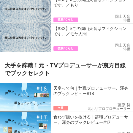
です。／もり
岡山天音
教養/くらし
俳優
【#32】※この岡山天音はフィクション
です。／モヤ人間
岡山天音
教養/くらし
俳優
大手を辞職！元・TVプロデューサーが裏方目線
でブックセレクト
天皇って何｜辞職プロデューサー、渾身
のブックレビュー#18
藤原 努
文芸
元ホリプロプロデューサー
食わず嫌いを抜ける｜辞職プロデューサ
ー、渾身のブックレビュー#17