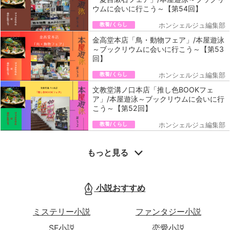
ウムに会いに行こう～【第54回】
教養/くらし
ホンシェルジュ編集部
金高堂本店「鳥・動物フェア」/本屋遊泳
～ブックリウムに会いに行こう～【第53
回】
教養/くらし
ホンシェルジュ編集部
文教堂溝ノ口本店「推し色BOOKフェ
ア」/本屋遊泳～ブックリウムに会いに行
こう～【第52回】
教養/くらし
ホンシェルジュ編集部
もっと見る
小説おすすめ
ミステリー小説
ファンタジー小説
SF小説
恋愛小説