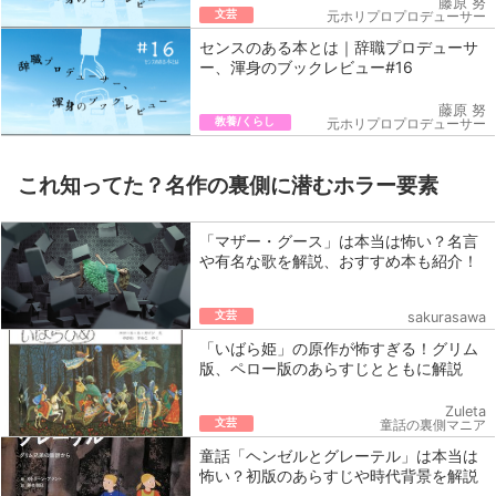
藤原 努
文芸
元ホリプロプロデューサー
センスのある本とは｜辞職プロデューサ
ー、渾身のブックレビュー#16
藤原 努
教養/くらし
元ホリプロプロデューサー
これ知ってた？名作の裏側に潜むホラー要素
「マザー・グース」は本当は怖い？名言
や有名な歌を解説、おすすめ本も紹介！
文芸
sakurasawa
「いばら姫」の原作が怖すぎる！グリム
版、ペロー版のあらすじとともに解説
Zuleta
文芸
童話の裏側マニア
童話「ヘンゼルとグレーテル」は本当は
怖い？初版のあらすじや時代背景を解説