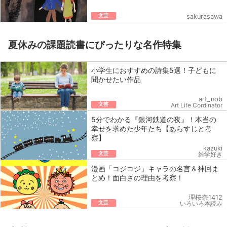
文芸
sakurasawa
夏休みの課題読書にぴったりな名作特集
小学生におすすめの詩集5選！子どもに
聞かせたい作品
art_nob
文芸
Art Life Cordinator
5分でわかる『銀河鉄道の夜』！本当の
幸せを求めた少年たち【あらすじと考
察】
kazuki
文芸
雑学好き
漫画「コジコジ」キャラの名言＆神回ま
とめ！面白さの理由を考察！
理桜奈1412
文芸
いろいろ本読み