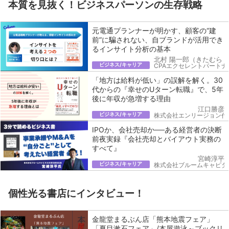
本質を見抜く！ビジネスパーソンの生存戦略
元電通プランナーが明かす、顧客の“建
前”に騙されない、自ブランドが活用でき
るインサイト分析の基本
北村 陽一郎（きたむら 
ビジネス/キャリア
CPAエクセレントパートナ
「地方は給料が低い」の誤解を解く。30
代からの『幸せのUターン転職』で、5年
後に年収が急増する理由
江口勝彦
ビジネス/キャリア
株式会社エンリージョン代
IPOか、会社売却か──ある経営者の決断
前夜実録『会社売却とバイアウト実務の
すべて』
宮崎淳平
ビジネス/キャリア
株式会社ブルームキャピタ
個性光る書店にインタビュー！
金龍堂まるぶん店「熊本地震フェア」
「夏目漱石フェア」/本屋遊泳～ブックリ