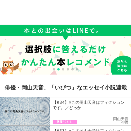
俳優・岡山天音、「いびつ」なエッセイ小説連載
【#34】※この岡山天音はフィクション
です。／どっか
岡山天音
教養/くらし
俳優
【#33】※この岡山天音はフィクション