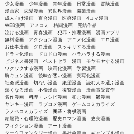
少女漫画
少年漫画
青年漫画
日常漫画
冒険漫画
漫画家
恋愛漫画
異世界漫画
職業漫画
成人向け漫画
百合漫画
医療漫画
4コマ漫画
WEB漫画
アメコミ
格闘漫画
完結作品
泣ける漫画
青春漫画
犯罪・推理漫画
漫画アプリ
無料漫画
アクション漫画
アニメ化漫画
エロ漫画
お仕事漫画
グロ漫画
スッキリする漫画
ドラマ化漫画
ドロドロ漫画
ハラハラする漫画
ビジネス書漫画
ベストセラー漫画
モヤモヤする漫画
ワクワクする漫画
映画化漫画
学習漫画
胸キュン漫画
後味が悪い漫画
実写化漫画
社会派漫画
切ない漫画
絶望漫画
読む人を選ぶ漫画
熱くなる漫画
不倫漫画
復讐漫画
漫画賞受賞作
名作漫画
料理・レシピ漫画
和む漫画
鬱漫画
ヤンキー漫画
ラブコメ漫画
ゲームコミカライズ
ラノベコミカライズ
囲碁・将棋漫画
頭脳戦・心理戦漫画
歴史ロマン漫画
史実漫画
フィクション漫画
アート漫画
ダークファンタジー漫画
裏社会漫画
ギャンブル漫画