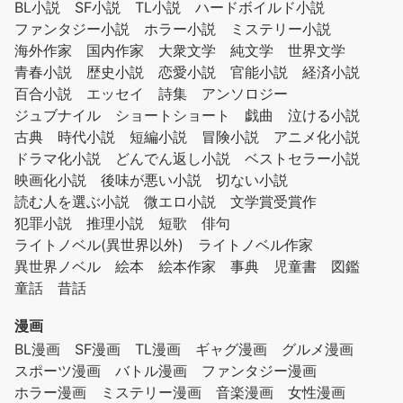
BL小説
SF小説
TL小説
ハードボイルド小説
ファンタジー小説
ホラー小説
ミステリー小説
海外作家
国内作家
大衆文学
純文学
世界文学
青春小説
歴史小説
恋愛小説
官能小説
経済小説
百合小説
エッセイ
詩集
アンソロジー
ジュブナイル
ショートショート
戯曲
泣ける小説
古典
時代小説
短編小説
冒険小説
アニメ化小説
ドラマ化小説
どんでん返し小説
ベストセラー小説
映画化小説
後味が悪い小説
切ない小説
読む人を選ぶ小説
微エロ小説
文学賞受賞作
犯罪小説
推理小説
短歌
俳句
ライトノベル(異世界以外)
ライトノベル作家
異世界ノベル
絵本
絵本作家
事典
児童書
図鑑
童話
昔話
漫画
BL漫画
SF漫画
TL漫画
ギャグ漫画
グルメ漫画
スポーツ漫画
バトル漫画
ファンタジー漫画
ホラー漫画
ミステリー漫画
音楽漫画
女性漫画