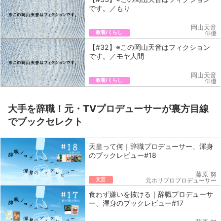
です。／もり
岡山天音
教養/くらし
俳優
【#32】※この岡山天音はフィクション
です。／モヤ人間
岡山天音
教養/くらし
俳優
大手を辞職！元・TVプロデューサーが裏方目線
でブックセレクト
天皇って何｜辞職プロデューサー、渾身
のブックレビュー#18
藤原 努
文芸
元ホリプロプロデューサー
食わず嫌いを抜ける｜辞職プロデューサ
ー、渾身のブックレビュー#17