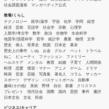
社会課題漫画
マンガペディア公式
教養/くらし
テクノロジー
医学/薬学
宇宙
化学
学問
経営
経済
芸術
言語学
社会学
宗教
心理学
人類学/考古学
数学
政治
生物学
生命科学
地質学/惑星科学
哲学
統計学
農業
物理
文学
歴史
偉人
世界史
戦国
日本史
幕末
歴史上の事件
いぬ
お金
グルメ
ペット
トラベル
ねこ
ビューティ
ファッション
ファミリー
ヘルスケア
メンタル
教育
結婚
子育て
人間関係
料理
恋愛
慣習・マナー
アニメ
ゲーム
ドラマ
映画
音楽
芸能
写真集
著名人
コラム
サッカー
スポーツ
デザイン
バスケットボール
自動車
趣味(その他)
美術
野球
自伝
新書
クリスマス
プレゼント
現代社会
国際
国内
思想
事件
書評
日本文化
文化
民俗
ビジネス/キャリア