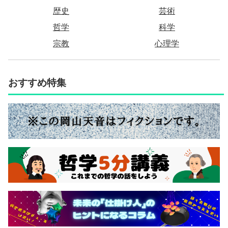
歴史
芸術
哲学
科学
宗教
心理学
おすすめ特集