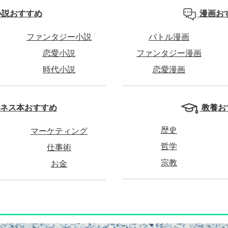
小説おすすめ
漫画お
ファンタジー小説
バトル漫画
恋愛小説
ファンタジー漫画
時代小説
恋愛漫画
教養お
ネス本おすすめ
歴史
マーケティング
哲学
仕事術
宗教
お金