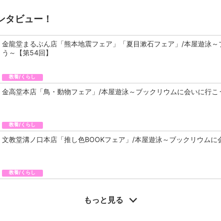
ンタビュー！
金龍堂まるぶん店「熊本地震フェア」「夏目漱石フェア」/本屋遊泳～
う～【第54回】
教養/くらし
金高堂本店「鳥・動物フェア」/本屋遊泳～ブックリウムに会いに行こ
教養/くらし
文教堂溝ノ口本店「推し色BOOKフェア」/本屋遊泳～ブックリウムに
教養/くらし
もっと見る