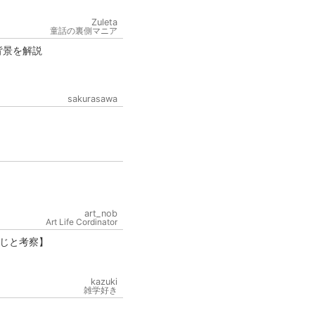
Zuleta
童話の裏側マニア
背景を解説
sakurasawa
art_nob
Art Life Cordinator
じと考察】
kazuki
雑学好き