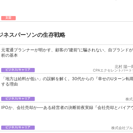
文芸
ジネスパーソンの生存戦略
元電通プランナーが明かす、顧客の“建前”に騙されない、自ブランド
析の基本
北村 陽一
ビジネス/キャリア
CPAエクセレントパート
「地方は給料が低い」の誤解を解く。30代からの『幸せのUターン転
する理由
ビジネス/キャリア
株式
IPOか、会社売却か──ある経営者の決断前夜実録『会社売却とバイア
ビジネス/キャリア
株式会社ブル