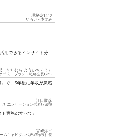
理桜奈1412
いろいろ本読み
が活用できるインサイト分
郎（きたむら よういちろう）
ナーズ ブランド戦略室長CBO
職』で、5年後に年収が急増
江口勝彦
会社エンリージョン代表取締役
ウト実務のすべて』
宮崎淳平
ームキャピタル代表取締役社長