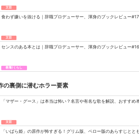
文芸
食わず嫌いを抜ける｜辞職プロデューサー、渾身のブックレビュー#17
文芸
センスのある本とは｜辞職プロデューサー、渾身のブックレビュー#1
教養/くらし
作の裏側に潜むホラー要素
「マザー・グース」は本当は怖い？名言や有名な歌を解説、おすすめ
文芸
「いばら姫」の原作が怖すぎる！グリム版、ペロー版のあらすじとと