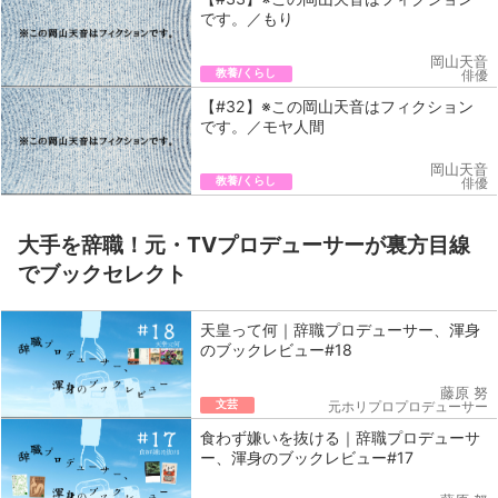
です。／もり
岡山天音
教養/くらし
俳優
【#32】※この岡山天音はフィクション
です。／モヤ人間
岡山天音
教養/くらし
俳優
大手を辞職！元・TVプロデューサーが裏方目線
でブックセレクト
天皇って何｜辞職プロデューサー、渾身
のブックレビュー#18
藤原 努
文芸
元ホリプロプロデューサー
食わず嫌いを抜ける｜辞職プロデューサ
ー、渾身のブックレビュー#17