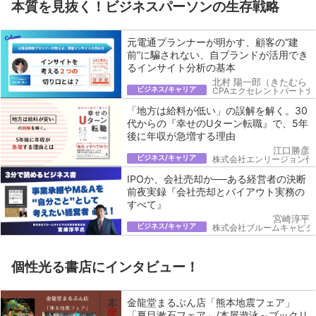
本質を見抜く！ビジネスパーソンの生存戦略
元電通プランナーが明かす、顧客の“建
前”に騙されない、自ブランドが活用でき
るインサイト分析の基本
北村 陽一郎（きたむら 
ビジネス/キャリア
CPAエクセレントパートナ
「地方は給料が低い」の誤解を解く。30
代からの『幸せのUターン転職』で、5年
後に年収が急増する理由
江口勝彦
ビジネス/キャリア
株式会社エンリージョン代
IPOか、会社売却か──ある経営者の決断
前夜実録『会社売却とバイアウト実務の
すべて』
宮崎淳平
ビジネス/キャリア
株式会社ブルームキャピタ
個性光る書店にインタビュー！
金龍堂まるぶん店「熊本地震フェア」
「夏目漱石フェア」/本屋遊泳～ブックリ