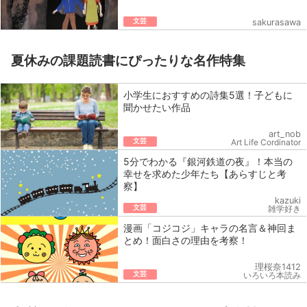
文芸
sakurasawa
夏休みの課題読書にぴったりな名作特集
小学生におすすめの詩集5選！子どもに
聞かせたい作品
art_nob
文芸
Art Life Cordinator
5分でわかる『銀河鉄道の夜』！本当の
幸せを求めた少年たち【あらすじと考
察】
kazuki
文芸
雑学好き
漫画「コジコジ」キャラの名言＆神回ま
とめ！面白さの理由を考察！
理桜奈1412
文芸
いろいろ本読み