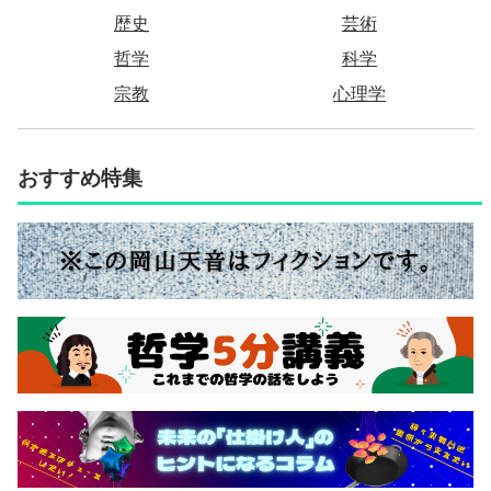
歴史
芸術
哲学
科学
宗教
心理学
おすすめ特集