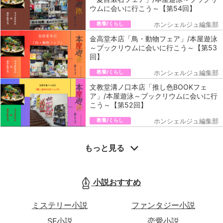
ウムに会いに行こう～【第54回】
教養/くらし
ホンシェルジュ編集部
金高堂本店「鳥・動物フェア」/本屋遊泳
～ブックリウムに会いに行こう～【第53
回】
教養/くらし
ホンシェルジュ編集部
文教堂溝ノ口本店「推し色BOOKフェ
ア」/本屋遊泳～ブックリウムに会いに行
こう～【第52回】
教養/くらし
ホンシェルジュ編集部
もっと見る
小説おすすめ
ミステリー小説
ファンタジー小説
SF小説
恋愛小説