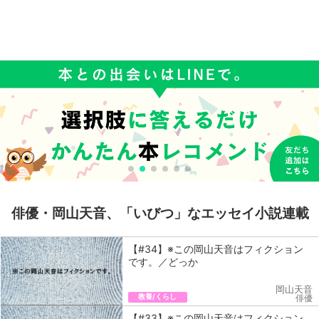
俳優・岡山天音、「いびつ」なエッセイ小説連載
【#34】※この岡山天音はフィクション
です。／どっか
岡山天音
教養/くらし
俳優
【#33】※この岡山天音はフィクション