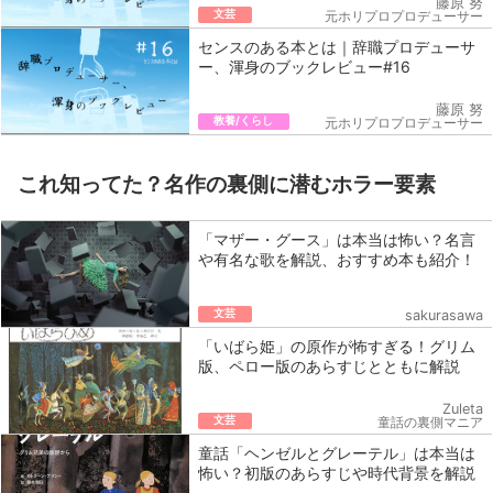
藤原 努
文芸
元ホリプロプロデューサー
センスのある本とは｜辞職プロデューサ
ー、渾身のブックレビュー#16
藤原 努
教養/くらし
元ホリプロプロデューサー
これ知ってた？名作の裏側に潜むホラー要素
「マザー・グース」は本当は怖い？名言
や有名な歌を解説、おすすめ本も紹介！
文芸
sakurasawa
「いばら姫」の原作が怖すぎる！グリム
版、ペロー版のあらすじとともに解説
Zuleta
文芸
童話の裏側マニア
童話「ヘンゼルとグレーテル」は本当は
怖い？初版のあらすじや時代背景を解説