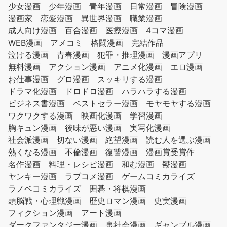
少女漫画
少年漫画
青年漫画
日常漫画
冒険漫画
漫画家
恋愛漫画
異世界漫画
職業漫画
成人向け漫画
百合漫画
医療漫画
4コマ漫画
WEB漫画
アメコミ
格闘漫画
完結作品
泣ける漫画
青春漫画
犯罪・推理漫画
漫画アプリ
無料漫画
アクション漫画
アニメ化漫画
エロ漫画
お仕事漫画
グロ漫画
スッキリする漫画
ドラマ化漫画
ドロドロ漫画
ハラハラする漫画
ビジネス書漫画
ベストセラー漫画
モヤモヤする漫画
ワクワクする漫画
映画化漫画
学習漫画
胸キュン漫画
後味が悪い漫画
実写化漫画
社会派漫画
切ない漫画
絶望漫画
読む人を選ぶ漫画
熱くなる漫画
不倫漫画
復讐漫画
漫画賞受賞作
名作漫画
料理・レシピ漫画
和む漫画
鬱漫画
ヤンキー漫画
ラブコメ漫画
ゲームコミカライズ
ラノベコミカライズ
囲碁・将棋漫画
頭脳戦・心理戦漫画
歴史ロマン漫画
史実漫画
フィクション漫画
アート漫画
ダークファンタジー漫画
裏社会漫画
ギャンブル漫画