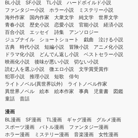
BL小説
SF小説
TL小説
ハードボイルド小説
ファンタジー小説
ホラー小説
ミステリー小説
海外作家
国内作家
大衆文学
純文学
世界文学
青春小説
歴史小説
恋愛小説
官能小説
経済小説
百合小説
エッセイ
詩集
アンソロジー
ジュブナイル
ショートショート
戯曲
泣ける小説
古典
時代小説
短編小説
冒険小説
アニメ化小説
ドラマ化小説
どんでん返し小説
ベストセラー小説
映画化小説
後味が悪い小説
切ない小説
読む人を選ぶ小説
微エロ小説
文学賞受賞作
犯罪小説
推理小説
短歌
俳句
ライトノベル(異世界以外)
ライトノベル作家
異世界ノベル
絵本
絵本作家
事典
児童書
図鑑
童話
昔話
漫画
BL漫画
SF漫画
TL漫画
ギャグ漫画
グルメ漫画
スポーツ漫画
バトル漫画
ファンタジー漫画
ホラー漫画
ミステリー漫画
音楽漫画
女性漫画