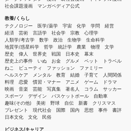
社会課題漫画
マンガペディア公式
教養/くらし
テクノロジー
医学/薬学
宇宙
化学
学問
経営
経済
芸術
言語学
社会学
宗教
心理学
人類学/考古学
数学
政治
生物学
生命科学
地質学/惑星科学
哲学
統計学
農業
物理
文学
歴史
偉人
世界史
戦国
日本史
幕末
歴史上の事件
いぬ
お金
グルメ
ペット
トラベル
ねこ
ビューティ
ファッション
ファミリー
ヘルスケア
メンタル
教育
結婚
子育て
人間関係
料理
恋愛
慣習・マナー
アニメ
ゲーム
ドラマ
映画
音楽
芸能
写真集
著名人
コラム
サッカー
スポーツ
デザイン
バスケットボール
自動車
趣味(その他)
美術
野球
自伝
新書
クリスマス
プレゼント
現代社会
国際
国内
思想
事件
書評
日本文化
文化
民俗
ビジネス/キャリア