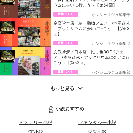
ウムに会いに行こう～【第54回】
教養/くらし
ホンシェルジュ編集部
金高堂本店「鳥・動物フェア」/本屋遊泳
～ブックリウムに会いに行こう～【第53
回】
教養/くらし
ホンシェルジュ編集部
文教堂溝ノ口本店「推し色BOOKフェ
ア」/本屋遊泳～ブックリウムに会いに行
こう～【第52回】
教養/くらし
ホンシェルジュ編集部
もっと見る
小説おすすめ
ミステリー小説
ファンタジー小説
SF小説
恋愛小説