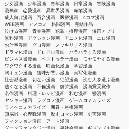
少女漫画
少年漫画
青年漫画
日常漫画
冒険漫画
漫画家
恋愛漫画
異世界漫画
職業漫画
成人向け漫画
百合漫画
医療漫画
4コマ漫画
WEB漫画
アメコミ
格闘漫画
完結作品
泣ける漫画
青春漫画
犯罪・推理漫画
漫画アプリ
無料漫画
アクション漫画
アニメ化漫画
エロ漫画
お仕事漫画
グロ漫画
スッキリする漫画
ドラマ化漫画
ドロドロ漫画
ハラハラする漫画
ビジネス書漫画
ベストセラー漫画
モヤモヤする漫画
ワクワクする漫画
映画化漫画
学習漫画
胸キュン漫画
後味が悪い漫画
実写化漫画
社会派漫画
切ない漫画
絶望漫画
読む人を選ぶ漫画
熱くなる漫画
不倫漫画
復讐漫画
漫画賞受賞作
名作漫画
料理・レシピ漫画
和む漫画
鬱漫画
ヤンキー漫画
ラブコメ漫画
ゲームコミカライズ
ラノベコミカライズ
囲碁・将棋漫画
頭脳戦・心理戦漫画
歴史ロマン漫画
史実漫画
フィクション漫画
アート漫画
ダークファンタジー漫画
裏社会漫画
ギャンブル漫画