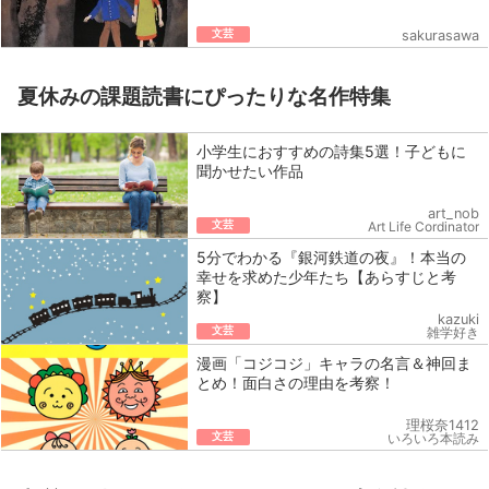
文芸
sakurasawa
夏休みの課題読書にぴったりな名作特集
小学生におすすめの詩集5選！子どもに
聞かせたい作品
art_nob
文芸
Art Life Cordinator
5分でわかる『銀河鉄道の夜』！本当の
幸せを求めた少年たち【あらすじと考
察】
kazuki
文芸
雑学好き
漫画「コジコジ」キャラの名言＆神回ま
とめ！面白さの理由を考察！
理桜奈1412
文芸
いろいろ本読み