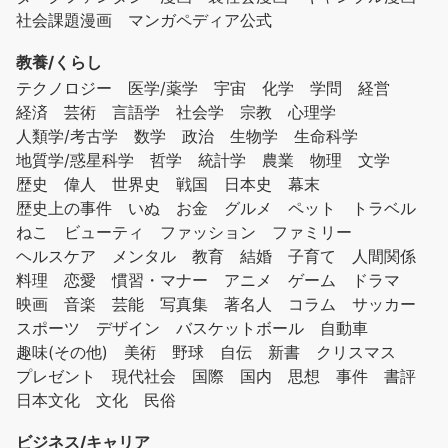
社会課題漫画
マンガペディア公式
教養/くらし
テクノロジー
医学/薬学
宇宙
化学
学問
経営
経済
芸術
言語学
社会学
宗教
心理学
人類学/考古学
数学
政治
生物学
生命科学
地質学/惑星科学
哲学
統計学
農業
物理
文学
歴史
偉人
世界史
戦国
日本史
幕末
歴史上の事件
いぬ
お金
グルメ
ペット
トラベル
ねこ
ビューティ
ファッション
ファミリー
ヘルスケア
メンタル
教育
結婚
子育て
人間関係
料理
恋愛
慣習・マナー
アニメ
ゲーム
ドラマ
映画
音楽
芸能
写真集
著名人
コラム
サッカー
スポーツ
デザイン
バスケットボール
自動車
趣味(その他)
美術
野球
自伝
新書
クリスマス
プレゼント
現代社会
国際
国内
思想
事件
書評
日本文化
文化
民俗
ビジネス/キャリア