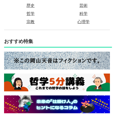
歴史
芸術
哲学
科学
宗教
心理学
おすすめ特集