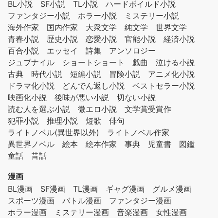
BL小説
SF小説
TL小説
ハードボイルド小説
ファンタジー小説
ホラー小説
ミステリー小説
海外作家
国内作家
大衆文学
純文学
世界文学
青春小説
歴史小説
恋愛小説
官能小説
経済小説
百合小説
エッセイ
詩集
アンソロジー
ジュブナイル
ショートショート
戯曲
泣ける小説
古典
時代小説
短編小説
冒険小説
アニメ化小説
ドラマ化小説
どんでん返し小説
ベストセラー小説
映画化小説
後味が悪い小説
切ない小説
読む人を選ぶ小説
微エロ小説
文学賞受賞作
犯罪小説
推理小説
短歌
俳句
ライトノベル(異世界以外)
ライトノベル作家
異世界ノベル
絵本
絵本作家
事典
児童書
図鑑
童話
昔話
漫画
BL漫画
SF漫画
TL漫画
ギャグ漫画
グルメ漫画
スポーツ漫画
バトル漫画
ファンタジー漫画
ホラー漫画
ミステリー漫画
音楽漫画
女性漫画