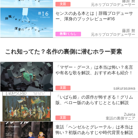
藤原 努
文芸
元ホリプロプロデューサー
センスのある本とは｜辞職プロデューサ
ー、渾身のブックレビュー#16
藤原 努
教養/くらし
元ホリプロプロデューサー
これ知ってた？名作の裏側に潜むホラー要素
「マザー・グース」は本当は怖い？名言
や有名な歌を解説、おすすめ本も紹介！
文芸
sakurasawa
「いばら姫」の原作が怖すぎる！グリム
版、ペロー版のあらすじとともに解説
Zuleta
文芸
童話の裏側マニア
童話「ヘンゼルとグレーテル」は本当は
怖い？初版のあらすじや時代背景を解説