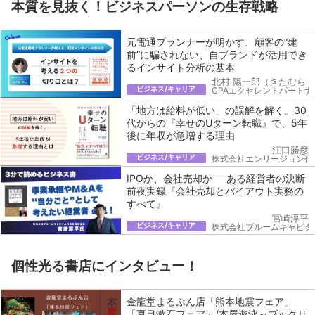
本質を見抜く！ビジネスパーソンの生存戦略
元電通プランナーが明かす、顧客の“建
前”に騙されない、自ブランドが活用でき
るインサイト分析の基本
北村 陽一郎（きたむら 
ビジネス/キャリア
CPAエクセレントパートナ
「地方は給料が低い」の誤解を解く。30
代からの『幸せのUターン転職』で、5年
後に年収が急増する理由
江口勝彦
ビジネス/キャリア
株式会社エンリージョン代
IPOか、会社売却か──ある経営者の決断
前夜実録『会社売却とバイアウト実務の
すべて』
宮崎淳平
ビジネス/キャリア
株式会社ブルームキャピタ
個性光る書店にインタビュー！
金龍堂まるぶん店「熊本地震フェア」
「夏目漱石フェア」/本屋遊泳～ブックリ