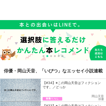
俳優・岡山天音、「いびつ」なエッセイ小説連載
【#34】※この岡山天音はフィクション
です。／どっか
岡山天音
教養/くらし
俳優
【#33】※この岡山天音はフィクション