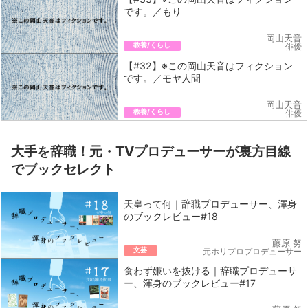
です。／もり
岡山天音
教養/くらし
俳優
【#32】※この岡山天音はフィクション
です。／モヤ人間
岡山天音
教養/くらし
俳優
大手を辞職！元・TVプロデューサーが裏方目線
でブックセレクト
天皇って何｜辞職プロデューサー、渾身
のブックレビュー#18
藤原 努
文芸
元ホリプロプロデューサー
食わず嫌いを抜ける｜辞職プロデューサ
ー、渾身のブックレビュー#17