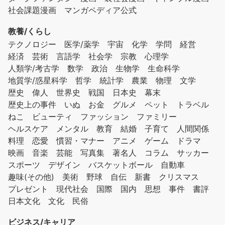
社会課題漫画
マンガペディア公式
教養/くらし
テクノロジー
医学/薬学
宇宙
化学
学問
経営
経済
芸術
言語学
社会学
宗教
心理学
人類学/考古学
数学
政治
生物学
生命科学
地質学/惑星科学
哲学
統計学
農業
物理
文学
歴史
偉人
世界史
戦国
日本史
幕末
歴史上の事件
いぬ
お金
グルメ
ペット
トラベル
ねこ
ビューティ
ファッション
ファミリー
ヘルスケア
メンタル
教育
結婚
子育て
人間関係
料理
恋愛
慣習・マナー
アニメ
ゲーム
ドラマ
映画
音楽
芸能
写真集
著名人
コラム
サッカー
スポーツ
デザイン
バスケットボール
自動車
趣味(その他)
美術
野球
自伝
新書
クリスマス
プレゼント
現代社会
国際
国内
思想
事件
書評
日本文化
文化
民俗
ビジネス/キャリア