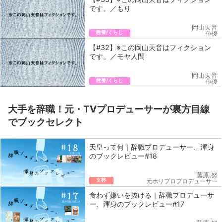
です。／もり
岡山天音
教養/くらし
俳優
【#32】※この岡山天音はフィクション
です。／モヤ人間
岡山天音
教養/くらし
俳優
大手を辞職！元・TVプロデューサーが裏方目線
でブックセレクト
天皇って何｜辞職プロデューサー、渾身
のブックレビュー#18
藤原 努
文芸
元ホリプロプロデューサー
食わず嫌いを抜ける｜辞職プロデューサ
ー、渾身のブックレビュー#17