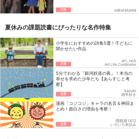
文芸
sakurasawa
夏休みの課題読書にぴったりな名作特集
小学生におすすめの詩集5選！子どもに
聞かせたい作品
art_nob
文芸
Art Life Cordinator
5分でわかる『銀河鉄道の夜』！本当の
幸せを求めた少年たち【あらすじと考
察】
kazuki
文芸
雑学好き
漫画「コジコジ」キャラの名言＆神回ま
とめ！面白さの理由を考察！
理桜奈1412
文芸
いろいろ本読み