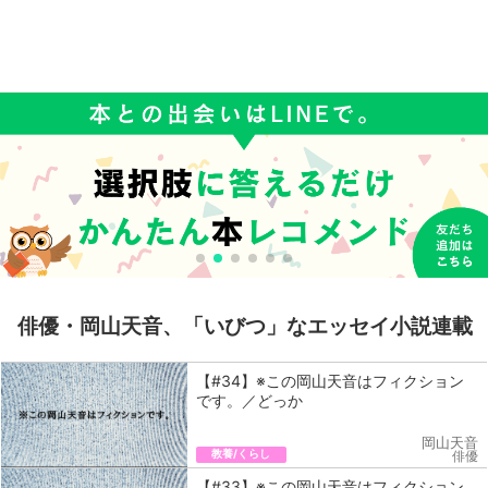
俳優・岡山天音、「いびつ」なエッセイ小説連載
【#34】※この岡山天音はフィクション
です。／どっか
岡山天音
教養/くらし
俳優
【#33】※この岡山天音はフィクション