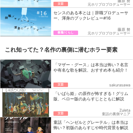
藤原 努
文芸
元ホリプロプロデューサー
センスのある本とは｜辞職プロデューサ
ー、渾身のブックレビュー#16
藤原 努
教養/くらし
元ホリプロプロデューサー
これ知ってた？名作の裏側に潜むホラー要素
「マザー・グース」は本当は怖い？名言
や有名な歌を解説、おすすめ本も紹介！
文芸
sakurasawa
「いばら姫」の原作が怖すぎる！グリム
版、ペロー版のあらすじとともに解説
Zuleta
文芸
童話の裏側マニア
童話「ヘンゼルとグレーテル」は本当は
怖い？初版のあらすじや時代背景を解説