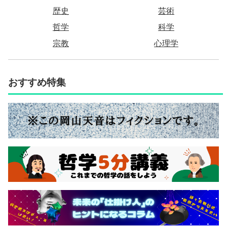
歴史
芸術
哲学
科学
宗教
心理学
おすすめ特集