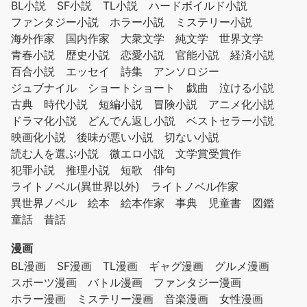
BL小説
SF小説
TL小説
ハードボイルド小説
ファンタジー小説
ホラー小説
ミステリー小説
海外作家
国内作家
大衆文学
純文学
世界文学
青春小説
歴史小説
恋愛小説
官能小説
経済小説
百合小説
エッセイ
詩集
アンソロジー
ジュブナイル
ショートショート
戯曲
泣ける小説
古典
時代小説
短編小説
冒険小説
アニメ化小説
ドラマ化小説
どんでん返し小説
ベストセラー小説
映画化小説
後味が悪い小説
切ない小説
読む人を選ぶ小説
微エロ小説
文学賞受賞作
犯罪小説
推理小説
短歌
俳句
ライトノベル(異世界以外)
ライトノベル作家
異世界ノベル
絵本
絵本作家
事典
児童書
図鑑
童話
昔話
漫画
BL漫画
SF漫画
TL漫画
ギャグ漫画
グルメ漫画
スポーツ漫画
バトル漫画
ファンタジー漫画
ホラー漫画
ミステリー漫画
音楽漫画
女性漫画