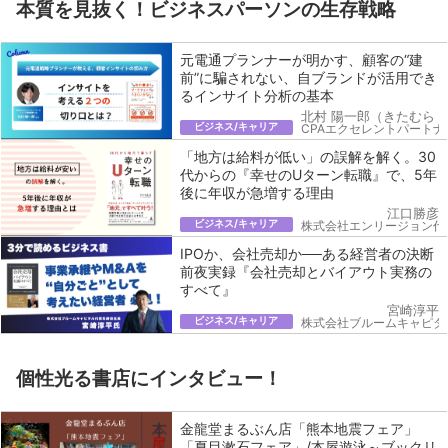
本質を見抜く！ビジネスパーソンの生存戦略
元電通プランナーが明かす、顧客の“建
前”に騙されない、自ブランドが活用でき
るインサイト分析の基本
北村 陽一郎（きたむら 
ビジネス/キャリア
CPAエクセレントパートナ
「地方は給料が低い」の誤解を解く。30
代からの『幸せのUターン転職』で、5年
後に年収が急増する理由
江口勝彦
ビジネス/キャリア
株式会社エンリージョン代
IPOか、会社売却か──ある経営者の決断
前夜実録『会社売却とバイアウト実務の
すべて』
宮崎淳平
ビジネス/キャリア
株式会社ブルームキャピタ
個性光る書店にインタビュー！
金龍堂まるぶん店「熊本地震フェア」
「夏目漱石フェア」/本屋遊泳～ブックリ