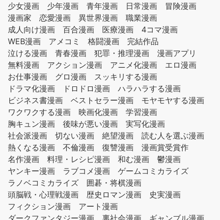
少女漫画
少年漫画
青年漫画
日常漫画
冒険漫画
漫画家
恋愛漫画
異世界漫画
職業漫画
成人向け漫画
百合漫画
医療漫画
4コマ漫画
WEB漫画
アメコミ
格闘漫画
完結作品
泣ける漫画
青春漫画
犯罪・推理漫画
漫画アプリ
無料漫画
アクション漫画
アニメ化漫画
エロ漫画
お仕事漫画
グロ漫画
スッキリする漫画
ドラマ化漫画
ドロドロ漫画
ハラハラする漫画
ビジネス書漫画
ベストセラー漫画
モヤモヤする漫画
ワクワクする漫画
映画化漫画
学習漫画
胸キュン漫画
後味が悪い漫画
実写化漫画
社会派漫画
切ない漫画
絶望漫画
読む人を選ぶ漫画
熱くなる漫画
不倫漫画
復讐漫画
漫画賞受賞作
名作漫画
料理・レシピ漫画
和む漫画
鬱漫画
ヤンキー漫画
ラブコメ漫画
ゲームコミカライズ
ラノベコミカライズ
囲碁・将棋漫画
頭脳戦・心理戦漫画
歴史ロマン漫画
史実漫画
フィクション漫画
アート漫画
ダークファンタジー漫画
裏社会漫画
ギャンブル漫画