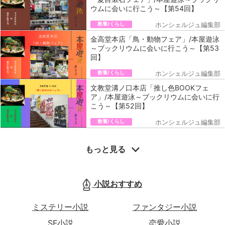
ウムに会いに行こう～【第54回】
教養/くらし
ホンシェルジュ編集部
金高堂本店「鳥・動物フェア」/本屋遊泳
～ブックリウムに会いに行こう～【第53
回】
教養/くらし
ホンシェルジュ編集部
文教堂溝ノ口本店「推し色BOOKフェ
ア」/本屋遊泳～ブックリウムに会いに行
こう～【第52回】
教養/くらし
ホンシェルジュ編集部
もっと見る
小説おすすめ
ミステリー小説
ファンタジー小説
SF小説
恋愛小説