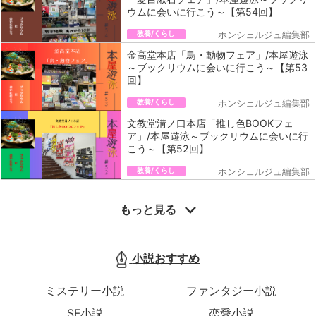
ウムに会いに行こう～【第54回】
教養/くらし
ホンシェルジュ編集部
金高堂本店「鳥・動物フェア」/本屋遊泳
～ブックリウムに会いに行こう～【第53
回】
教養/くらし
ホンシェルジュ編集部
文教堂溝ノ口本店「推し色BOOKフェ
ア」/本屋遊泳～ブックリウムに会いに行
こう～【第52回】
教養/くらし
ホンシェルジュ編集部
もっと見る
小説おすすめ
ミステリー小説
ファンタジー小説
SF小説
恋愛小説