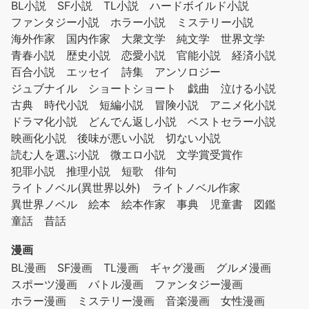
BL小説
SF小説
TL小説
ハードボイルド小説
ファンタジー小説
ホラー小説
ミステリー小説
海外作家
国内作家
大衆文学
純文学
世界文学
青春小説
歴史小説
恋愛小説
官能小説
経済小説
百合小説
エッセイ
詩集
アンソロジー
ジュブナイル
ショートショート
戯曲
泣ける小説
古典
時代小説
短編小説
冒険小説
アニメ化小説
ドラマ化小説
どんでん返し小説
ベストセラー小説
映画化小説
後味が悪い小説
切ない小説
読む人を選ぶ小説
微エロ小説
文学賞受賞作
犯罪小説
推理小説
短歌
俳句
ライトノベル(異世界以外)
ライトノベル作家
異世界ノベル
絵本
絵本作家
事典
児童書
図鑑
童話
昔話
漫画
BL漫画
SF漫画
TL漫画
ギャグ漫画
グルメ漫画
スポーツ漫画
バトル漫画
ファンタジー漫画
ホラー漫画
ミステリー漫画
音楽漫画
女性漫画