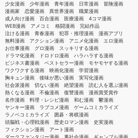
少女漫画
少年漫画
青年漫画
日常漫画
冒険漫画
漫画家
恋愛漫画
異世界漫画
職業漫画
成人向け漫画
百合漫画
医療漫画
4コマ漫画
WEB漫画
アメコミ
格闘漫画
完結作品
泣ける漫画
青春漫画
犯罪・推理漫画
漫画アプリ
無料漫画
アクション漫画
アニメ化漫画
エロ漫画
お仕事漫画
グロ漫画
スッキリする漫画
ドラマ化漫画
ドロドロ漫画
ハラハラする漫画
ビジネス書漫画
ベストセラー漫画
モヤモヤする漫画
ワクワクする漫画
映画化漫画
学習漫画
胸キュン漫画
後味が悪い漫画
実写化漫画
社会派漫画
切ない漫画
絶望漫画
読む人を選ぶ漫画
熱くなる漫画
不倫漫画
復讐漫画
漫画賞受賞作
名作漫画
料理・レシピ漫画
和む漫画
鬱漫画
ヤンキー漫画
ラブコメ漫画
ゲームコミカライズ
ラノベコミカライズ
囲碁・将棋漫画
頭脳戦・心理戦漫画
歴史ロマン漫画
史実漫画
フィクション漫画
アート漫画
ダークファンタジー漫画
裏社会漫画
ギャンブル漫画