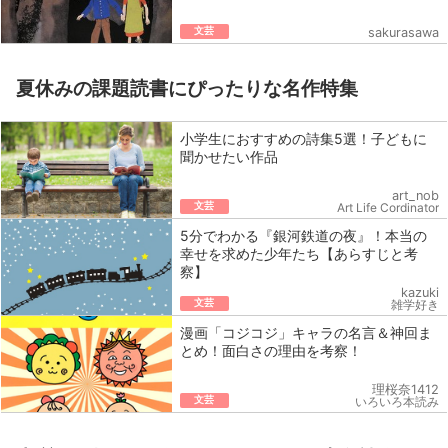
文芸
sakurasawa
夏休みの課題読書にぴったりな名作特集
小学生におすすめの詩集5選！子どもに
聞かせたい作品
art_nob
文芸
Art Life Cordinator
5分でわかる『銀河鉄道の夜』！本当の
幸せを求めた少年たち【あらすじと考
察】
kazuki
文芸
雑学好き
漫画「コジコジ」キャラの名言＆神回ま
とめ！面白さの理由を考察！
理桜奈1412
文芸
いろいろ本読み