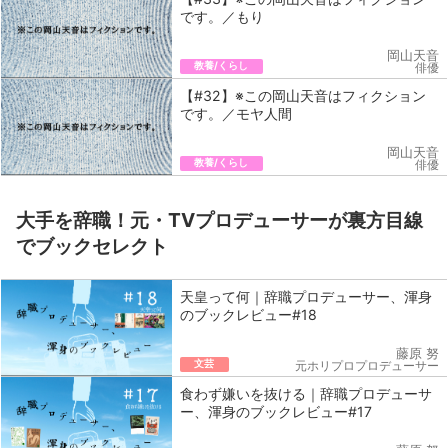
です。／もり
岡山天音
教養/くらし
俳優
【#32】※この岡山天音はフィクション
です。／モヤ人間
岡山天音
教養/くらし
俳優
大手を辞職！元・TVプロデューサーが裏方目線
でブックセレクト
天皇って何｜辞職プロデューサー、渾身
のブックレビュー#18
藤原 努
文芸
元ホリプロプロデューサー
食わず嫌いを抜ける｜辞職プロデューサ
ー、渾身のブックレビュー#17