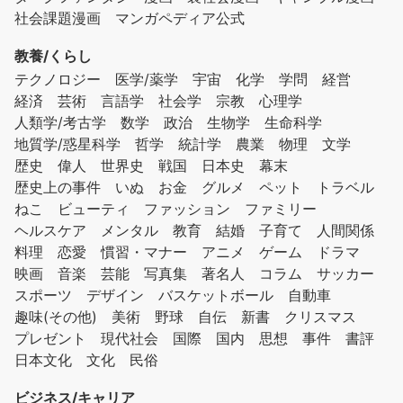
社会課題漫画
マンガペディア公式
教養/くらし
テクノロジー
医学/薬学
宇宙
化学
学問
経営
経済
芸術
言語学
社会学
宗教
心理学
人類学/考古学
数学
政治
生物学
生命科学
地質学/惑星科学
哲学
統計学
農業
物理
文学
歴史
偉人
世界史
戦国
日本史
幕末
歴史上の事件
いぬ
お金
グルメ
ペット
トラベル
ねこ
ビューティ
ファッション
ファミリー
ヘルスケア
メンタル
教育
結婚
子育て
人間関係
料理
恋愛
慣習・マナー
アニメ
ゲーム
ドラマ
映画
音楽
芸能
写真集
著名人
コラム
サッカー
スポーツ
デザイン
バスケットボール
自動車
趣味(その他)
美術
野球
自伝
新書
クリスマス
プレゼント
現代社会
国際
国内
思想
事件
書評
日本文化
文化
民俗
ビジネス/キャリア