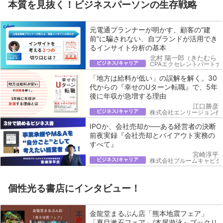
本質を見抜く！ビジネスパーソンの生存戦略
元電通プランナーが明かす、顧客の“建
前”に騙されない、自ブランドが活用でき
るインサイト分析の基本
北村 陽一郎（きたむら 
ビジネス/キャリア
CPAエクセレントパートナ
「地方は給料が低い」の誤解を解く。30
代からの『幸せのUターン転職』で、5年
後に年収が急増する理由
江口勝彦
ビジネス/キャリア
株式会社エンリージョン代
IPOか、会社売却か──ある経営者の決断
前夜実録『会社売却とバイアウト実務の
すべて』
宮崎淳平
ビジネス/キャリア
株式会社ブルームキャピタ
個性光る書店にインタビュー！
金龍堂まるぶん店「熊本地震フェア」
「夏目漱石フェア」/本屋遊泳～ブックリ