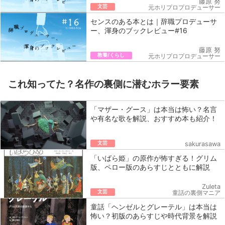
藤原 努
文芸
元ホリプロプロデューサー
センスのある本とは｜辞職プロデューサ
ー、渾身のブックレビュー#16
藤原 努
教養/くらし
元ホリプロプロデューサー
これ知ってた？名作の裏側に潜むホラー要素
「マザー・グース」は本当は怖い？名言
や有名な歌を解説、おすすめ本も紹介！
文芸
sakurasawa
「いばら姫」の原作が怖すぎる！グリム
版、ペロー版のあらすじとともに解説
Zuleta
文芸
童話の裏側マニア
童話「ヘンゼルとグレーテル」は本当は
怖い？初版のあらすじや時代背景を解説