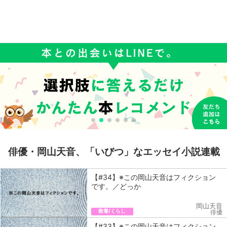
俳優・岡山天音、「いびつ」なエッセイ小説連載
【#34】※この岡山天音はフィクション
です。／どっか
岡山天音
教養/くらし
俳優
【#33】※この岡山天音はフィクション