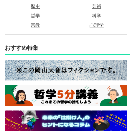
歴史
芸術
哲学
科学
宗教
心理学
おすすめ特集