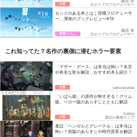
藤原 努
文芸
元ホリプロプロデューサー
センスのある本とは｜辞職プロデューサ
ー、渾身のブックレビュー#16
藤原 努
教養/くらし
元ホリプロプロデューサー
これ知ってた？名作の裏側に潜むホラー要素
「マザー・グース」は本当は怖い？名言
や有名な歌を解説、おすすめ本も紹介！
文芸
sakurasawa
「いばら姫」の原作が怖すぎる！グリム
版、ペロー版のあらすじとともに解説
Zuleta
文芸
童話の裏側マニア
童話「ヘンゼルとグレーテル」は本当は
怖い？初版のあらすじや時代背景を解説