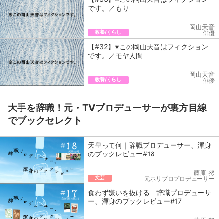
です。／もり
岡山天音
教養/くらし
俳優
【#32】※この岡山天音はフィクション
です。／モヤ人間
岡山天音
教養/くらし
俳優
大手を辞職！元・TVプロデューサーが裏方目線
でブックセレクト
天皇って何｜辞職プロデューサー、渾身
のブックレビュー#18
藤原 努
文芸
元ホリプロプロデューサー
食わず嫌いを抜ける｜辞職プロデューサ
ー、渾身のブックレビュー#17