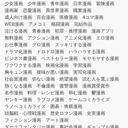
少女漫画
少年漫画
青年漫画
日常漫画
冒険漫画
漫画家
恋愛漫画
異世界漫画
職業漫画
成人向け漫画
百合漫画
医療漫画
4コマ漫画
WEB漫画
アメコミ
格闘漫画
完結作品
泣ける漫画
青春漫画
犯罪・推理漫画
漫画アプリ
無料漫画
アクション漫画
アニメ化漫画
エロ漫画
お仕事漫画
グロ漫画
スッキリする漫画
ドラマ化漫画
ドロドロ漫画
ハラハラする漫画
ビジネス書漫画
ベストセラー漫画
モヤモヤする漫画
ワクワクする漫画
映画化漫画
学習漫画
胸キュン漫画
後味が悪い漫画
実写化漫画
社会派漫画
切ない漫画
絶望漫画
読む人を選ぶ漫画
熱くなる漫画
不倫漫画
復讐漫画
漫画賞受賞作
名作漫画
料理・レシピ漫画
和む漫画
鬱漫画
ヤンキー漫画
ラブコメ漫画
ゲームコミカライズ
ラノベコミカライズ
囲碁・将棋漫画
頭脳戦・心理戦漫画
歴史ロマン漫画
史実漫画
フィクション漫画
アート漫画
ダークファンタジー漫画
裏社会漫画
ギャンブル漫画