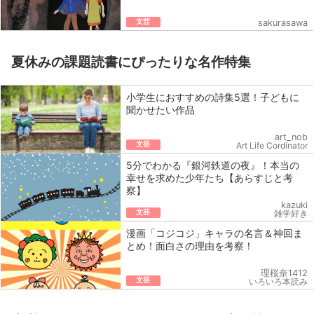
文芸
sakurasawa
夏休みの課題読書にぴったりな名作特集
小学生におすすめの詩集5選！子どもに
聞かせたい作品
art_nob
文芸
Art Life Cordinator
5分でわかる『銀河鉄道の夜』！本当の
幸せを求めた少年たち【あらすじと考
察】
kazuki
文芸
雑学好き
漫画「コジコジ」キャラの名言＆神回ま
とめ！面白さの理由を考察！
理桜奈1412
文芸
いろいろ本読み