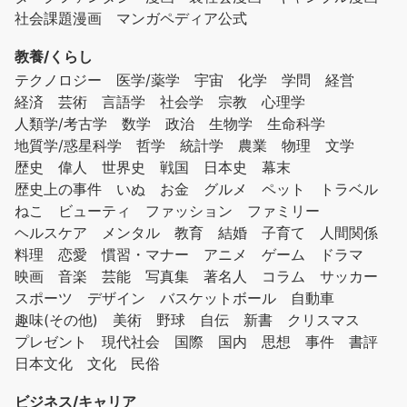
社会課題漫画
マンガペディア公式
教養/くらし
テクノロジー
医学/薬学
宇宙
化学
学問
経営
経済
芸術
言語学
社会学
宗教
心理学
人類学/考古学
数学
政治
生物学
生命科学
地質学/惑星科学
哲学
統計学
農業
物理
文学
歴史
偉人
世界史
戦国
日本史
幕末
歴史上の事件
いぬ
お金
グルメ
ペット
トラベル
ねこ
ビューティ
ファッション
ファミリー
ヘルスケア
メンタル
教育
結婚
子育て
人間関係
料理
恋愛
慣習・マナー
アニメ
ゲーム
ドラマ
映画
音楽
芸能
写真集
著名人
コラム
サッカー
スポーツ
デザイン
バスケットボール
自動車
趣味(その他)
美術
野球
自伝
新書
クリスマス
プレゼント
現代社会
国際
国内
思想
事件
書評
日本文化
文化
民俗
ビジネス/キャリア