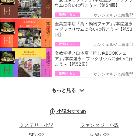
ウムに会いに行こう～【第54回】
教養/くらし
ホンシェルジュ編集部
金高堂本店「鳥・動物フェア」/本屋遊泳
～ブックリウムに会いに行こう～【第53
回】
教養/くらし
ホンシェルジュ編集部
文教堂溝ノ口本店「推し色BOOKフェ
ア」/本屋遊泳～ブックリウムに会いに行
こう～【第52回】
教養/くらし
ホンシェルジュ編集部
もっと見る
小説おすすめ
ミステリー小説
ファンタジー小説
SF小説
恋愛小説