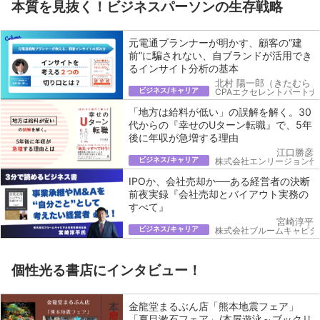
本質を見抜く！ビジネスパーソンの生存戦略
元電通プランナーが明かす、顧客の“建
前”に騙されない、自ブランドが活用でき
るインサイト分析の基本
北村 陽一郎（きたむら 
ビジネス/キャリア
CPAエクセレントパートナ
「地方は給料が低い」の誤解を解く。30
代からの『幸せのUターン転職』で、5年
後に年収が急増する理由
江口勝彦
ビジネス/キャリア
株式会社エンリージョン代
IPOか、会社売却か──ある経営者の決断
前夜実録『会社売却とバイアウト実務の
すべて』
宮崎淳平
ビジネス/キャリア
株式会社ブルームキャピタ
個性光る書店にインタビュー！
金龍堂まるぶん店「熊本地震フェア」
「夏目漱石フェア」/本屋遊泳～ブックリ