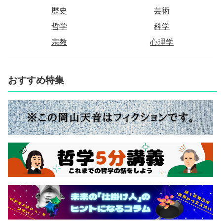
歴史
芸術
哲学
科学
宗教
心理学
おすすめ特集