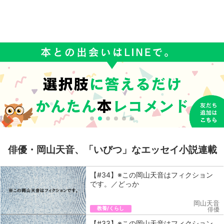
俳優・岡山天音、「いびつ」なエッセイ小説連載
【#34】※この岡山天音はフィクション
です。／どっか
岡山天音
教養/くらし
俳優
【#33】※この岡山天音はフィクション