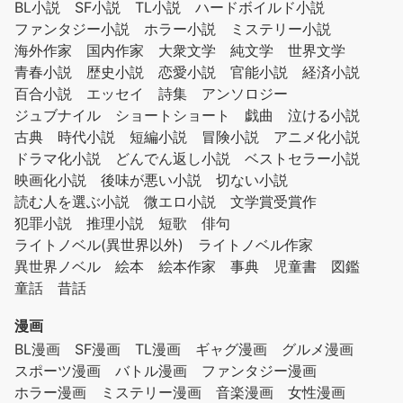
BL小説
SF小説
TL小説
ハードボイルド小説
ファンタジー小説
ホラー小説
ミステリー小説
海外作家
国内作家
大衆文学
純文学
世界文学
青春小説
歴史小説
恋愛小説
官能小説
経済小説
百合小説
エッセイ
詩集
アンソロジー
ジュブナイル
ショートショート
戯曲
泣ける小説
古典
時代小説
短編小説
冒険小説
アニメ化小説
ドラマ化小説
どんでん返し小説
ベストセラー小説
映画化小説
後味が悪い小説
切ない小説
読む人を選ぶ小説
微エロ小説
文学賞受賞作
犯罪小説
推理小説
短歌
俳句
ライトノベル(異世界以外)
ライトノベル作家
異世界ノベル
絵本
絵本作家
事典
児童書
図鑑
童話
昔話
漫画
BL漫画
SF漫画
TL漫画
ギャグ漫画
グルメ漫画
スポーツ漫画
バトル漫画
ファンタジー漫画
ホラー漫画
ミステリー漫画
音楽漫画
女性漫画