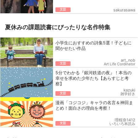
文芸
sakurasawa
夏休みの課題読書にぴったりな名作特集
小学生におすすめの詩集5選！子どもに
聞かせたい作品
art_nob
文芸
Art Life Cordinator
5分でわかる『銀河鉄道の夜』！本当の
幸せを求めた少年たち【あらすじと考
察】
kazuki
文芸
雑学好き
漫画「コジコジ」キャラの名言＆神回ま
とめ！面白さの理由を考察！
理桜奈1412
文芸
いろいろ本読み