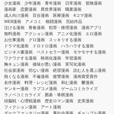
少女漫画
少年漫画
青年漫画
日常漫画
冒険漫画
漫画家
恋愛漫画
異世界漫画
職業漫画
成人向け漫画
百合漫画
医療漫画
4コマ漫画
WEB漫画
アメコミ
格闘漫画
完結作品
泣ける漫画
青春漫画
犯罪・推理漫画
漫画アプリ
無料漫画
アクション漫画
アニメ化漫画
エロ漫画
お仕事漫画
グロ漫画
スッキリする漫画
ドラマ化漫画
ドロドロ漫画
ハラハラする漫画
ビジネス書漫画
ベストセラー漫画
モヤモヤする漫画
ワクワクする漫画
映画化漫画
学習漫画
胸キュン漫画
後味が悪い漫画
実写化漫画
社会派漫画
切ない漫画
絶望漫画
読む人を選ぶ漫画
熱くなる漫画
不倫漫画
復讐漫画
漫画賞受賞作
名作漫画
料理・レシピ漫画
和む漫画
鬱漫画
ヤンキー漫画
ラブコメ漫画
ゲームコミカライズ
ラノベコミカライズ
囲碁・将棋漫画
頭脳戦・心理戦漫画
歴史ロマン漫画
史実漫画
フィクション漫画
アート漫画
ダークファンタジー漫画
裏社会漫画
ギャンブル漫画