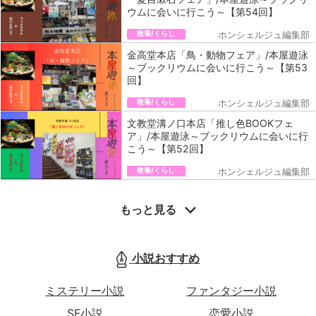
ウムに会いに行こう～【第54回】
教養/くらし
ホンシェルジュ編集部
金高堂本店「鳥・動物フェア」/本屋遊泳
～ブックリウムに会いに行こう～【第53
回】
教養/くらし
ホンシェルジュ編集部
文教堂溝ノ口本店「推し色BOOKフェ
ア」/本屋遊泳～ブックリウムに会いに行
こう～【第52回】
教養/くらし
ホンシェルジュ編集部
もっと見る
小説おすすめ
ミステリー小説
ファンタジー小説
SF小説
恋愛小説