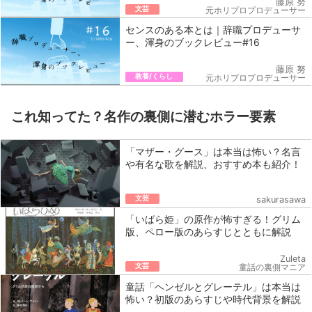
藤原 努
文芸
元ホリプロプロデューサー
センスのある本とは｜辞職プロデューサ
ー、渾身のブックレビュー#16
藤原 努
教養/くらし
元ホリプロプロデューサー
これ知ってた？名作の裏側に潜むホラー要素
「マザー・グース」は本当は怖い？名言
や有名な歌を解説、おすすめ本も紹介！
文芸
sakurasawa
「いばら姫」の原作が怖すぎる！グリム
版、ペロー版のあらすじとともに解説
Zuleta
文芸
童話の裏側マニア
童話「ヘンゼルとグレーテル」は本当は
怖い？初版のあらすじや時代背景を解説