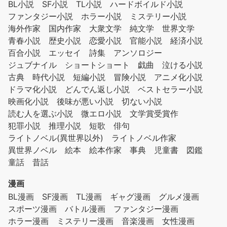
BL小説
SF小説
TL小説
ハードボイルド小説
ファンタジー小説
ホラー小説
ミステリー小説
海外作家
国内作家
大衆文学
純文学
世界文学
青春小説
歴史小説
恋愛小説
官能小説
経済小説
百合小説
エッセイ
詩集
アンソロジー
ジュブナイル
ショートショート
戯曲
泣ける小説
古典
時代小説
短編小説
冒険小説
アニメ化小説
ドラマ化小説
どんでん返し小説
ベストセラー小説
映画化小説
後味が悪い小説
切ない小説
読む人を選ぶ小説
微エロ小説
文学賞受賞作
犯罪小説
推理小説
短歌
俳句
ライトノベル(異世界以外)
ライトノベル作家
異世界ノベル
絵本
絵本作家
事典
児童書
図鑑
童話
昔話
漫画
BL漫画
SF漫画
TL漫画
ギャグ漫画
グルメ漫画
スポーツ漫画
バトル漫画
ファンタジー漫画
ホラー漫画
ミステリー漫画
音楽漫画
女性漫画