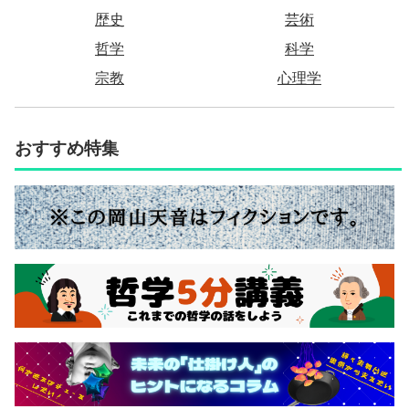
歴史
芸術
哲学
科学
宗教
心理学
おすすめ特集