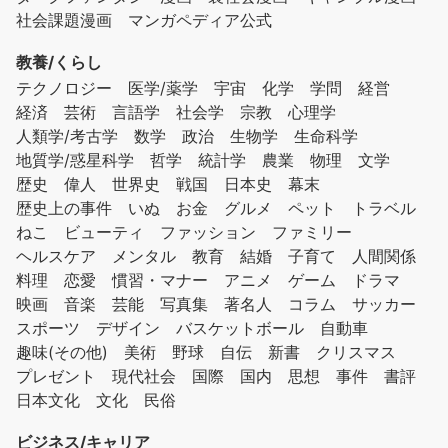
社会課題漫画
マンガペディア公式
教養/くらし
テクノロジー
医学/薬学
宇宙
化学
学問
経営
経済
芸術
言語学
社会学
宗教
心理学
人類学/考古学
数学
政治
生物学
生命科学
地質学/惑星科学
哲学
統計学
農業
物理
文学
歴史
偉人
世界史
戦国
日本史
幕末
歴史上の事件
いぬ
お金
グルメ
ペット
トラベル
ねこ
ビューティ
ファッション
ファミリー
ヘルスケア
メンタル
教育
結婚
子育て
人間関係
料理
恋愛
慣習・マナー
アニメ
ゲーム
ドラマ
映画
音楽
芸能
写真集
著名人
コラム
サッカー
スポーツ
デザイン
バスケットボール
自動車
趣味(その他)
美術
野球
自伝
新書
クリスマス
プレゼント
現代社会
国際
国内
思想
事件
書評
日本文化
文化
民俗
ビジネス/キャリア