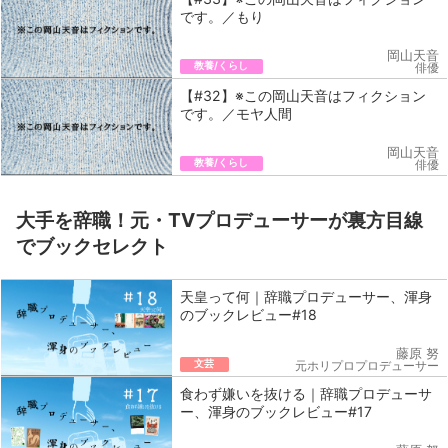
です。／もり
岡山天音
教養/くらし
俳優
【#32】※この岡山天音はフィクション
です。／モヤ人間
岡山天音
教養/くらし
俳優
大手を辞職！元・TVプロデューサーが裏方目線
でブックセレクト
天皇って何｜辞職プロデューサー、渾身
のブックレビュー#18
藤原 努
文芸
元ホリプロプロデューサー
食わず嫌いを抜ける｜辞職プロデューサ
ー、渾身のブックレビュー#17