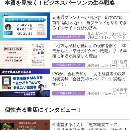
本質を見抜く！ビジネスパーソンの生存戦略
元電通プランナーが明かす、顧客の“建
前”に騙されない、自ブランドが活用でき
るインサイト分析の基本
北村 陽一郎（きたむら 
ビジネス/キャリア
CPAエクセレントパートナ
「地方は給料が低い」の誤解を解く。30
代からの『幸せのUターン転職』で、5年
後に年収が急増する理由
江口勝彦
ビジネス/キャリア
株式会社エンリージョン代
IPOか、会社売却か──ある経営者の決断
前夜実録『会社売却とバイアウト実務の
すべて』
宮崎淳平
ビジネス/キャリア
株式会社ブルームキャピタ
個性光る書店にインタビュー！
金龍堂まるぶん店「熊本地震フェア」
「夏目漱石フェア」/本屋遊泳～ブックリ