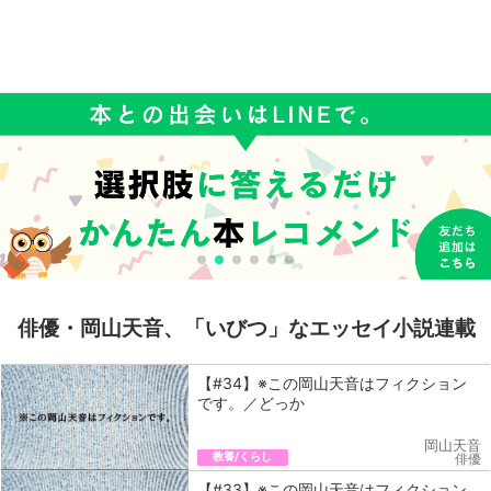
俳優・岡山天音、「いびつ」なエッセイ小説連載
【#34】※この岡山天音はフィクション
です。／どっか
岡山天音
教養/くらし
俳優
【#33】※この岡山天音はフィクション