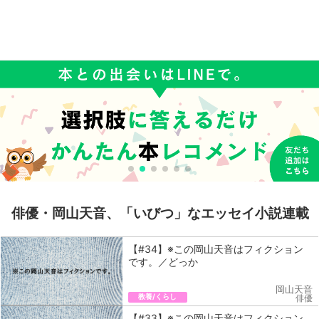
俳優・岡山天音、「いびつ」なエッセイ小説連載
【#34】※この岡山天音はフィクション
です。／どっか
岡山天音
教養/くらし
俳優
【#33】※この岡山天音はフィクション