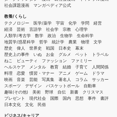
社会課題漫画
マンガペディア公式
教養/くらし
テクノロジー
医学/薬学
宇宙
化学
学問
経営
経済
芸術
言語学
社会学
宗教
心理学
人類学/考古学
数学
政治
生物学
生命科学
地質学/惑星科学
哲学
統計学
農業
物理
文学
歴史
偉人
世界史
戦国
日本史
幕末
歴史上の事件
いぬ
お金
グルメ
ペット
トラベル
ねこ
ビューティ
ファッション
ファミリー
ヘルスケア
メンタル
教育
結婚
子育て
人間関係
料理
恋愛
慣習・マナー
アニメ
ゲーム
ドラマ
映画
音楽
芸能
写真集
著名人
コラム
サッカー
スポーツ
デザイン
バスケットボール
自動車
趣味(その他)
美術
野球
自伝
新書
クリスマス
プレゼント
現代社会
国際
国内
思想
事件
書評
日本文化
文化
民俗
ビジネス/キャリア