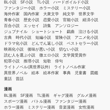
BL小説
SF小説
TL小説
ハードボイルド小説
ファンタジー小説
ホラー小説
ミステリー小説
海外作家
国内作家
大衆文学
純文学
世界文学
青春小説
歴史小説
恋愛小説
官能小説
経済小説
百合小説
エッセイ
詩集
アンソロジー
ジュブナイル
ショートショート
戯曲
泣ける小説
古典
時代小説
短編小説
冒険小説
アニメ化小説
ドラマ化小説
どんでん返し小説
ベストセラー小説
映画化小説
後味が悪い小説
切ない小説
読む人を選ぶ小説
微エロ小説
文学賞受賞作
犯罪小説
推理小説
短歌
俳句
ライトノベル(異世界以外)
ライトノベル作家
異世界ノベル
絵本
絵本作家
事典
児童書
図鑑
童話
昔話
漫画
BL漫画
SF漫画
TL漫画
ギャグ漫画
グルメ漫画
スポーツ漫画
バトル漫画
ファンタジー漫画
ホラー漫画
ミステリー漫画
音楽漫画
女性漫画