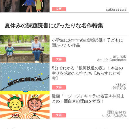
文芸
sakurasawa
夏休みの課題読書にぴったりな名作特集
小学生におすすめの詩集5選！子どもに
聞かせたい作品
art_nob
文芸
Art Life Cordinator
5分でわかる『銀河鉄道の夜』！本当の
幸せを求めた少年たち【あらすじと考
察】
kazuki
文芸
雑学好き
漫画「コジコジ」キャラの名言＆神回ま
とめ！面白さの理由を考察！
理桜奈1412
文芸
いろいろ本読み