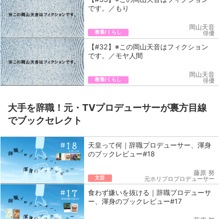
です。／もり
岡山天音
教養/くらし
俳優
【#32】※この岡山天音はフィクション
です。／モヤ人間
岡山天音
教養/くらし
俳優
大手を辞職！元・TVプロデューサーが裏方目線
でブックセレクト
天皇って何｜辞職プロデューサー、渾身
のブックレビュー#18
藤原 努
文芸
元ホリプロプロデューサー
食わず嫌いを抜ける｜辞職プロデューサ
ー、渾身のブックレビュー#17