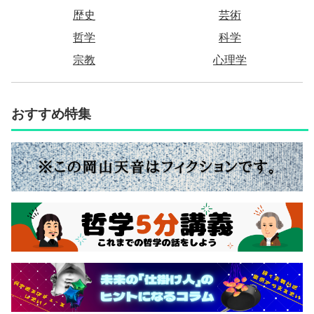
歴史
芸術
哲学
科学
宗教
心理学
おすすめ特集