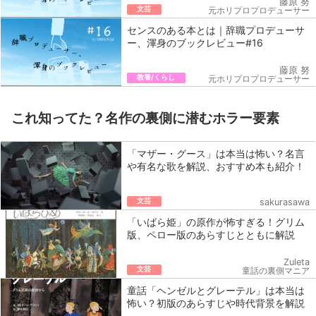
藤原 努
文芸
元ホリプロプロデューサー
センスのある本とは｜辞職プロデューサ
ー、渾身のブックレビュー#16
藤原 努
教養/くらし
元ホリプロプロデューサー
これ知ってた？名作の裏側に潜むホラー要素
「マザー・グース」は本当は怖い？名言
や有名な歌を解説、おすすめ本も紹介！
文芸
sakurasawa
「いばら姫」の原作が怖すぎる！グリム
版、ペロー版のあらすじとともに解説
Zuleta
文芸
童話の裏側マニア
童話「ヘンゼルとグレーテル」は本当は
怖い？初版のあらすじや時代背景を解説