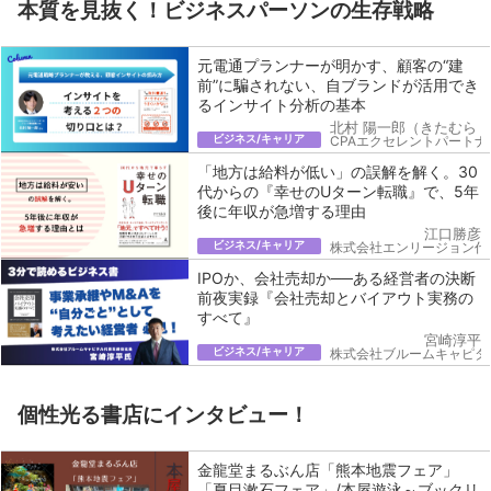
本質を見抜く！ビジネスパーソンの生存戦略
元電通プランナーが明かす、顧客の“建
前”に騙されない、自ブランドが活用でき
るインサイト分析の基本
北村 陽一郎（きたむら 
ビジネス/キャリア
CPAエクセレントパートナ
「地方は給料が低い」の誤解を解く。30
代からの『幸せのUターン転職』で、5年
後に年収が急増する理由
江口勝彦
ビジネス/キャリア
株式会社エンリージョン代
IPOか、会社売却か──ある経営者の決断
前夜実録『会社売却とバイアウト実務の
すべて』
宮崎淳平
ビジネス/キャリア
株式会社ブルームキャピタ
個性光る書店にインタビュー！
金龍堂まるぶん店「熊本地震フェア」
「夏目漱石フェア」/本屋遊泳～ブックリ