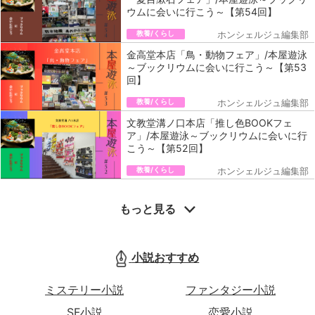
ウムに会いに行こう～【第54回】
教養/くらし
ホンシェルジュ編集部
金高堂本店「鳥・動物フェア」/本屋遊泳
～ブックリウムに会いに行こう～【第53
回】
教養/くらし
ホンシェルジュ編集部
文教堂溝ノ口本店「推し色BOOKフェ
ア」/本屋遊泳～ブックリウムに会いに行
こう～【第52回】
教養/くらし
ホンシェルジュ編集部
もっと見る
小説おすすめ
ミステリー小説
ファンタジー小説
SF小説
恋愛小説