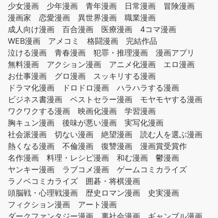
少女漫画
少年漫画
青年漫画
日常漫画
冒険漫画
漫画家
恋愛漫画
異世界漫画
職業漫画
成人向け漫画
百合漫画
医療漫画
4コマ漫画
WEB漫画
アメコミ
格闘漫画
完結作品
泣ける漫画
青春漫画
犯罪・推理漫画
漫画アプリ
無料漫画
アクション漫画
アニメ化漫画
エロ漫画
お仕事漫画
グロ漫画
スッキリする漫画
ドラマ化漫画
ドロドロ漫画
ハラハラする漫画
ビジネス書漫画
ベストセラー漫画
モヤモヤする漫画
ワクワクする漫画
映画化漫画
学習漫画
胸キュン漫画
後味が悪い漫画
実写化漫画
社会派漫画
切ない漫画
絶望漫画
読む人を選ぶ漫画
熱くなる漫画
不倫漫画
復讐漫画
漫画賞受賞作
名作漫画
料理・レシピ漫画
和む漫画
鬱漫画
ヤンキー漫画
ラブコメ漫画
ゲームコミカライズ
ラノベコミカライズ
囲碁・将棋漫画
頭脳戦・心理戦漫画
歴史ロマン漫画
史実漫画
フィクション漫画
アート漫画
ダークファンタジー漫画
裏社会漫画
ギャンブル漫画