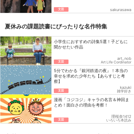
文芸
sakurasawa
夏休みの課題読書にぴったりな名作特集
小学生におすすめの詩集5選！子どもに
聞かせたい作品
art_nob
文芸
Art Life Cordinator
5分でわかる『銀河鉄道の夜』！本当の
幸せを求めた少年たち【あらすじと考
察】
kazuki
文芸
雑学好き
漫画「コジコジ」キャラの名言＆神回ま
とめ！面白さの理由を考察！
理桜奈1412
文芸
いろいろ本読み