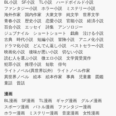
BL小説
SF小説
TL小説
ハードボイルド小説
ファンタジー小説
ホラー小説
ミステリー小説
海外作家
国内作家
大衆文学
純文学
世界文学
青春小説
歴史小説
恋愛小説
官能小説
経済小説
百合小説
エッセイ
詩集
アンソロジー
ジュブナイル
ショートショート
戯曲
泣ける小説
古典
時代小説
短編小説
冒険小説
アニメ化小説
ドラマ化小説
どんでん返し小説
ベストセラー小説
映画化小説
後味が悪い小説
切ない小説
読む人を選ぶ小説
微エロ小説
文学賞受賞作
犯罪小説
推理小説
短歌
俳句
ライトノベル(異世界以外)
ライトノベル作家
異世界ノベル
絵本
絵本作家
事典
児童書
図鑑
童話
昔話
漫画
BL漫画
SF漫画
TL漫画
ギャグ漫画
グルメ漫画
スポーツ漫画
バトル漫画
ファンタジー漫画
ホラー漫画
ミステリー漫画
音楽漫画
女性漫画