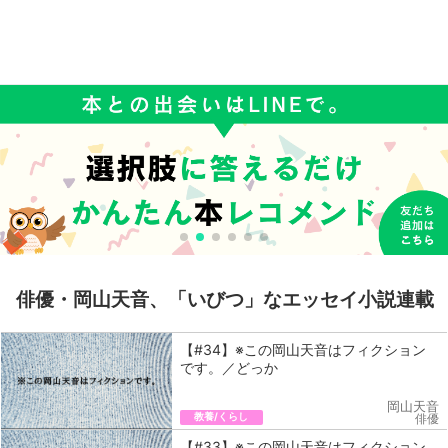
俳優・岡山天音、「いびつ」なエッセイ小説連載
【#34】※この岡山天音はフィクション
です。／どっか
岡山天音
教養/くらし
俳優
【#33】※この岡山天音はフィクション