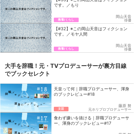
です。／もり
岡山天音
教養/くらし
俳優
【#32】※この岡山天音はフィクション
です。／モヤ人間
岡山天音
教養/くらし
俳優
大手を辞職！元・TVプロデューサーが裏方目線
でブックセレクト
天皇って何｜辞職プロデューサー、渾身
のブックレビュー#18
藤原 努
文芸
元ホリプロプロデューサー
食わず嫌いを抜ける｜辞職プロデューサ
ー、渾身のブックレビュー#17