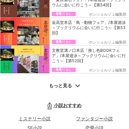
ウムに会いに行こう～【第54回】
教養/くらし
ホンシェルジュ編集部
金高堂本店「鳥・動物フェア」/本屋遊泳
～ブックリウムに会いに行こう～【第53
回】
教養/くらし
ホンシェルジュ編集部
文教堂溝ノ口本店「推し色BOOKフェ
ア」/本屋遊泳～ブックリウムに会いに行
こう～【第52回】
教養/くらし
ホンシェルジュ編集部
もっと見る
小説おすすめ
ミステリー小説
ファンタジー小説
SF小説
恋愛小説