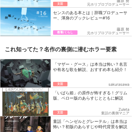
藤原 努
文芸
元ホリプロプロデューサー
センスのある本とは｜辞職プロデューサ
ー、渾身のブックレビュー#16
藤原 努
教養/くらし
元ホリプロプロデューサー
これ知ってた？名作の裏側に潜むホラー要素
「マザー・グース」は本当は怖い？名言
や有名な歌を解説、おすすめ本も紹介！
文芸
sakurasawa
「いばら姫」の原作が怖すぎる！グリム
版、ペロー版のあらすじとともに解説
Zuleta
文芸
童話の裏側マニア
童話「ヘンゼルとグレーテル」は本当は
怖い？初版のあらすじや時代背景を解説