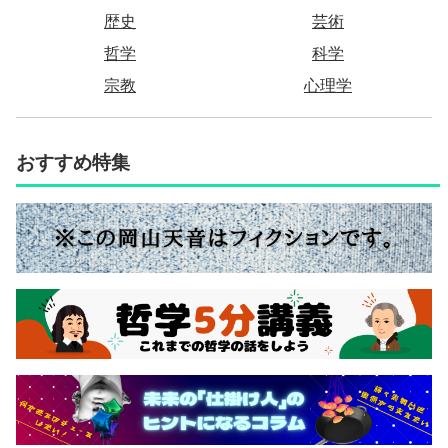
歴史
芸術
哲学
科学
宗教
心理学
おすすめ特集