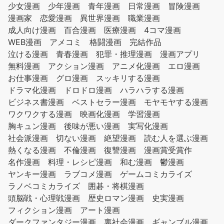
少女漫画
少年漫画
青年漫画
日常漫画
冒険漫画
漫画家
恋愛漫画
異世界漫画
職業漫画
成人向け漫画
百合漫画
医療漫画
4コマ漫画
WEB漫画
アメコミ
格闘漫画
完結作品
泣ける漫画
青春漫画
犯罪・推理漫画
漫画アプリ
無料漫画
アクション漫画
アニメ化漫画
エロ漫画
お仕事漫画
グロ漫画
スッキリする漫画
ドラマ化漫画
ドロドロ漫画
ハラハラする漫画
ビジネス書漫画
ベストセラー漫画
モヤモヤする漫画
ワクワクする漫画
映画化漫画
学習漫画
胸キュン漫画
後味が悪い漫画
実写化漫画
社会派漫画
切ない漫画
絶望漫画
読む人を選ぶ漫画
熱くなる漫画
不倫漫画
復讐漫画
漫画賞受賞作
名作漫画
料理・レシピ漫画
和む漫画
鬱漫画
ヤンキー漫画
ラブコメ漫画
ゲームコミカライズ
ラノベコミカライズ
囲碁・将棋漫画
頭脳戦・心理戦漫画
歴史ロマン漫画
史実漫画
フィクション漫画
アート漫画
ダークファンタジー漫画
裏社会漫画
ギャンブル漫画