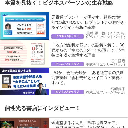
本質を見抜く！ビジネスパーソンの生存戦略
元電通プランナーが明かす、顧客の“建
前”に騙されない、自ブランドが活用でき
るインサイト分析の基本
北村 陽一郎（きたむら 
ビジネス/キャリア
CPAエクセレントパートナ
「地方は給料が低い」の誤解を解く。30
代からの『幸せのUターン転職』で、5年
後に年収が急増する理由
江口勝彦
ビジネス/キャリア
株式会社エンリージョン代
IPOか、会社売却か──ある経営者の決断
前夜実録『会社売却とバイアウト実務の
すべて』
宮崎淳平
ビジネス/キャリア
株式会社ブルームキャピタ
個性光る書店にインタビュー！
金龍堂まるぶん店「熊本地震フェア」
「夏目漱石フェア」/本屋遊泳～ブックリ