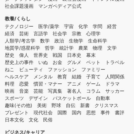
社会課題漫画
マンガペディア公式
教養/くらし
テクノロジー
医学/薬学
宇宙
化学
学問
経営
経済
芸術
言語学
社会学
宗教
心理学
人類学/考古学
数学
政治
生物学
生命科学
地質学/惑星科学
哲学
統計学
農業
物理
文学
歴史
偉人
世界史
戦国
日本史
幕末
歴史上の事件
いぬ
お金
グルメ
ペット
トラベル
ねこ
ビューティ
ファッション
ファミリー
ヘルスケア
メンタル
教育
結婚
子育て
人間関係
料理
恋愛
慣習・マナー
アニメ
ゲーム
ドラマ
映画
音楽
芸能
写真集
著名人
コラム
サッカー
スポーツ
デザイン
バスケットボール
自動車
趣味(その他)
美術
野球
自伝
新書
クリスマス
プレゼント
現代社会
国際
国内
思想
事件
書評
日本文化
文化
民俗
ビジネス/キャリア