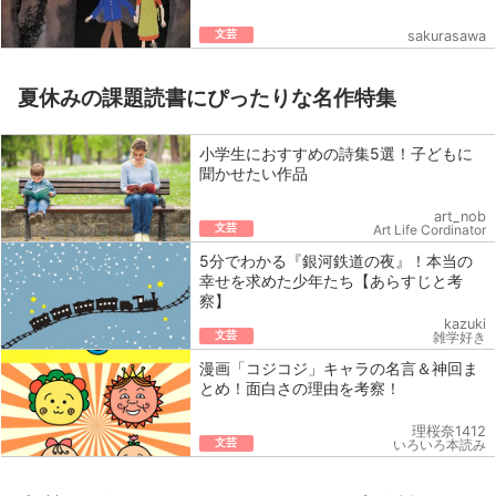
文芸
sakurasawa
夏休みの課題読書にぴったりな名作特集
小学生におすすめの詩集5選！子どもに
聞かせたい作品
art_nob
文芸
Art Life Cordinator
5分でわかる『銀河鉄道の夜』！本当の
幸せを求めた少年たち【あらすじと考
察】
kazuki
文芸
雑学好き
漫画「コジコジ」キャラの名言＆神回ま
とめ！面白さの理由を考察！
理桜奈1412
文芸
いろいろ本読み