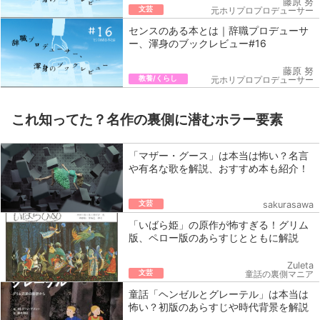
藤原 努
文芸
元ホリプロプロデューサー
センスのある本とは｜辞職プロデューサ
ー、渾身のブックレビュー#16
藤原 努
教養/くらし
元ホリプロプロデューサー
これ知ってた？名作の裏側に潜むホラー要素
「マザー・グース」は本当は怖い？名言
や有名な歌を解説、おすすめ本も紹介！
文芸
sakurasawa
「いばら姫」の原作が怖すぎる！グリム
版、ペロー版のあらすじとともに解説
Zuleta
文芸
童話の裏側マニア
童話「ヘンゼルとグレーテル」は本当は
怖い？初版のあらすじや時代背景を解説