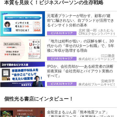
本質を見抜く！ビジネスパーソンの生存戦略
元電通プランナーが明かす、顧客の“建
前”に騙されない、自ブランドが活用でき
るインサイト分析の基本
北村 陽一郎（きたむら 
ビジネス/キャリア
CPAエクセレントパートナ
「地方は給料が低い」の誤解を解く。30
代からの『幸せのUターン転職』で、5年
後に年収が急増する理由
江口勝彦
ビジネス/キャリア
株式会社エンリージョン代
IPOか、会社売却か──ある経営者の決断
前夜実録『会社売却とバイアウト実務の
すべて』
宮崎淳平
ビジネス/キャリア
株式会社ブルームキャピタ
個性光る書店にインタビュー！
金龍堂まるぶん店「熊本地震フェア」
「夏目漱石フェア」/本屋遊泳～ブックリ