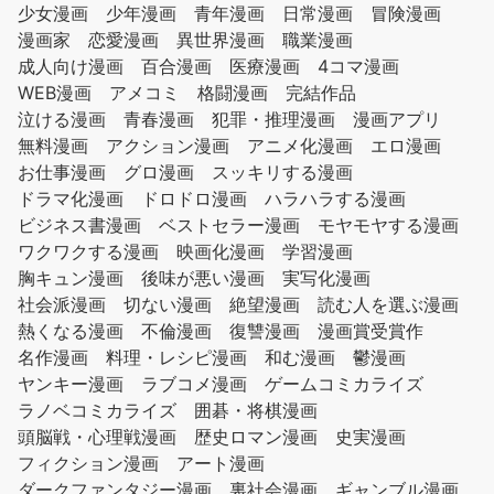
少女漫画
少年漫画
青年漫画
日常漫画
冒険漫画
漫画家
恋愛漫画
異世界漫画
職業漫画
成人向け漫画
百合漫画
医療漫画
4コマ漫画
WEB漫画
アメコミ
格闘漫画
完結作品
泣ける漫画
青春漫画
犯罪・推理漫画
漫画アプリ
無料漫画
アクション漫画
アニメ化漫画
エロ漫画
お仕事漫画
グロ漫画
スッキリする漫画
ドラマ化漫画
ドロドロ漫画
ハラハラする漫画
ビジネス書漫画
ベストセラー漫画
モヤモヤする漫画
ワクワクする漫画
映画化漫画
学習漫画
胸キュン漫画
後味が悪い漫画
実写化漫画
社会派漫画
切ない漫画
絶望漫画
読む人を選ぶ漫画
熱くなる漫画
不倫漫画
復讐漫画
漫画賞受賞作
名作漫画
料理・レシピ漫画
和む漫画
鬱漫画
ヤンキー漫画
ラブコメ漫画
ゲームコミカライズ
ラノベコミカライズ
囲碁・将棋漫画
頭脳戦・心理戦漫画
歴史ロマン漫画
史実漫画
フィクション漫画
アート漫画
ダークファンタジー漫画
裏社会漫画
ギャンブル漫画