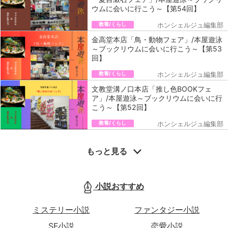
ウムに会いに行こう～【第54回】
教養/くらし
ホンシェルジュ編集部
金高堂本店「鳥・動物フェア」/本屋遊泳
～ブックリウムに会いに行こう～【第53
回】
教養/くらし
ホンシェルジュ編集部
文教堂溝ノ口本店「推し色BOOKフェ
ア」/本屋遊泳～ブックリウムに会いに行
こう～【第52回】
教養/くらし
ホンシェルジュ編集部
もっと見る
小説おすすめ
ミステリー小説
ファンタジー小説
SF小説
恋愛小説