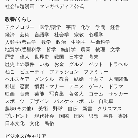
社会課題漫画
マンガペディア公式
教養/くらし
テクノロジー
医学/薬学
宇宙
化学
学問
経営
経済
芸術
言語学
社会学
宗教
心理学
人類学/考古学
数学
政治
生物学
生命科学
地質学/惑星科学
哲学
統計学
農業
物理
文学
歴史
偉人
世界史
戦国
日本史
幕末
歴史上の事件
いぬ
お金
グルメ
ペット
トラベル
ねこ
ビューティ
ファッション
ファミリー
ヘルスケア
メンタル
教育
結婚
子育て
人間関係
料理
恋愛
慣習・マナー
アニメ
ゲーム
ドラマ
映画
音楽
芸能
写真集
著名人
コラム
サッカー
スポーツ
デザイン
バスケットボール
自動車
趣味(その他)
美術
野球
自伝
新書
クリスマス
プレゼント
現代社会
国際
国内
思想
事件
書評
日本文化
文化
民俗
ビジネス/キャリア