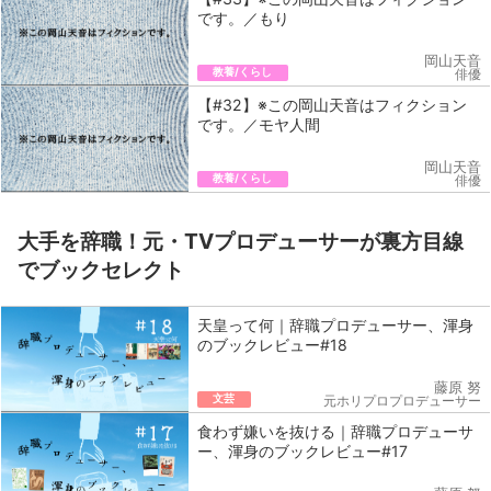
です。／もり
岡山天音
教養/くらし
俳優
【#32】※この岡山天音はフィクション
です。／モヤ人間
岡山天音
教養/くらし
俳優
大手を辞職！元・TVプロデューサーが裏方目線
でブックセレクト
天皇って何｜辞職プロデューサー、渾身
のブックレビュー#18
藤原 努
文芸
元ホリプロプロデューサー
食わず嫌いを抜ける｜辞職プロデューサ
ー、渾身のブックレビュー#17