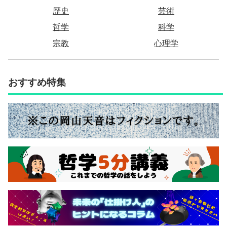
歴史
芸術
哲学
科学
宗教
心理学
おすすめ特集