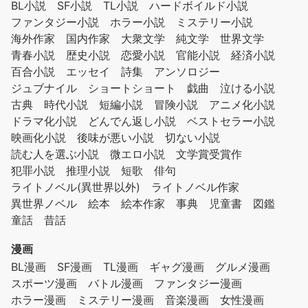
BL小説
SF小説
TL小説
ハードボイルド小説
ファンタジー小説
ホラー小説
ミステリー小説
海外作家
国内作家
大衆文学
純文学
世界文学
青春小説
歴史小説
恋愛小説
官能小説
経済小説
百合小説
エッセイ
詩集
アンソロジー
ジュブナイル
ショートショート
戯曲
泣ける小説
古典
時代小説
短編小説
冒険小説
アニメ化小説
ドラマ化小説
どんでん返し小説
ベストセラー小説
映画化小説
後味が悪い小説
切ない小説
読む人を選ぶ小説
微エロ小説
文学賞受賞作
犯罪小説
推理小説
短歌
俳句
ライトノベル(異世界以外)
ライトノベル作家
異世界ノベル
絵本
絵本作家
事典
児童書
図鑑
童話
昔話
漫画
BL漫画
SF漫画
TL漫画
ギャグ漫画
グルメ漫画
スポーツ漫画
バトル漫画
ファンタジー漫画
ホラー漫画
ミステリー漫画
音楽漫画
女性漫画