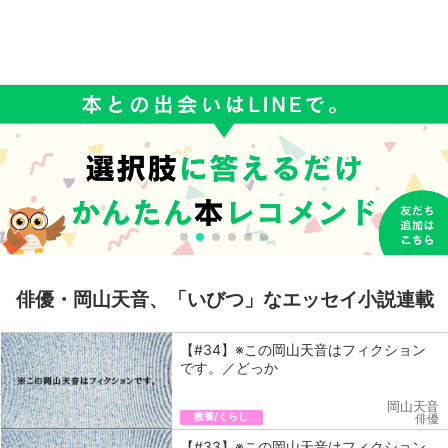
俳優・岡山天音、「いびつ」なエッセイ小説連載
【#34】※この岡山天音はフィクション
です。／どっか
岡山天音
教養/くらし
俳優
【#33】※この岡山天音はフィクション