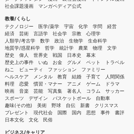
社会課題漫画
マンガペディア公式
教養/くらし
テクノロジー
医学/薬学
宇宙
化学
学問
経営
経済
芸術
言語学
社会学
宗教
心理学
人類学/考古学
数学
政治
生物学
生命科学
地質学/惑星科学
哲学
統計学
農業
物理
文学
歴史
偉人
世界史
戦国
日本史
幕末
歴史上の事件
いぬ
お金
グルメ
ペット
トラベル
ねこ
ビューティ
ファッション
ファミリー
ヘルスケア
メンタル
教育
結婚
子育て
人間関係
料理
恋愛
慣習・マナー
アニメ
ゲーム
ドラマ
映画
音楽
芸能
写真集
著名人
コラム
サッカー
スポーツ
デザイン
バスケットボール
自動車
趣味(その他)
美術
野球
自伝
新書
クリスマス
プレゼント
現代社会
国際
国内
思想
事件
書評
日本文化
文化
民俗
ビジネス/キャリア