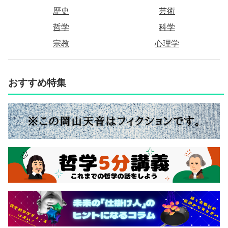
歴史
芸術
哲学
科学
宗教
心理学
おすすめ特集