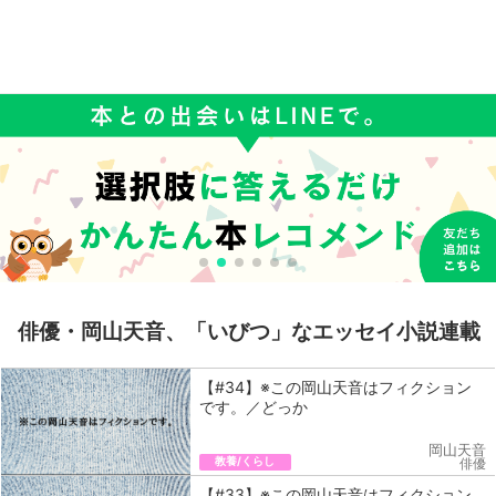
俳優・岡山天音、「いびつ」なエッセイ小説連載
【#34】※この岡山天音はフィクション
です。／どっか
岡山天音
教養/くらし
俳優
【#33】※この岡山天音はフィクション