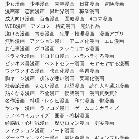
少女漫画
少年漫画
青年漫画
日常漫画
冒険漫画
漫画家
恋愛漫画
異世界漫画
職業漫画
成人向け漫画
百合漫画
医療漫画
4コマ漫画
WEB漫画
アメコミ
格闘漫画
完結作品
泣ける漫画
青春漫画
犯罪・推理漫画
漫画アプリ
無料漫画
アクション漫画
アニメ化漫画
エロ漫画
お仕事漫画
グロ漫画
スッキリする漫画
ドラマ化漫画
ドロドロ漫画
ハラハラする漫画
ビジネス書漫画
ベストセラー漫画
モヤモヤする漫画
ワクワクする漫画
映画化漫画
学習漫画
胸キュン漫画
後味が悪い漫画
実写化漫画
社会派漫画
切ない漫画
絶望漫画
読む人を選ぶ漫画
熱くなる漫画
不倫漫画
復讐漫画
漫画賞受賞作
名作漫画
料理・レシピ漫画
和む漫画
鬱漫画
ヤンキー漫画
ラブコメ漫画
ゲームコミカライズ
ラノベコミカライズ
囲碁・将棋漫画
頭脳戦・心理戦漫画
歴史ロマン漫画
史実漫画
フィクション漫画
アート漫画
ダークファンタジー漫画
裏社会漫画
ギャンブル漫画