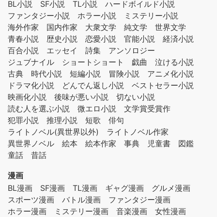
BL小説
SF小説
TL小説
ハードボイルド小説
ファンタジー小説
ホラー小説
ミステリー小説
海外作家
国内作家
大衆文学
純文学
世界文学
青春小説
歴史小説
恋愛小説
官能小説
経済小説
百合小説
エッセイ
詩集
アンソロジー
ジュブナイル
ショートショート
戯曲
泣ける小説
古典
時代小説
短編小説
冒険小説
アニメ化小説
ドラマ化小説
どんでん返し小説
ベストセラー小説
映画化小説
後味が悪い小説
切ない小説
読む人を選ぶ小説
微エロ小説
文学賞受賞作
犯罪小説
推理小説
短歌
俳句
ライトノベル(異世界以外)
ライトノベル作家
異世界ノベル
絵本
絵本作家
事典
児童書
図鑑
童話
昔話
漫画
BL漫画
SF漫画
TL漫画
ギャグ漫画
グルメ漫画
スポーツ漫画
バトル漫画
ファンタジー漫画
ホラー漫画
ミステリー漫画
音楽漫画
女性漫画