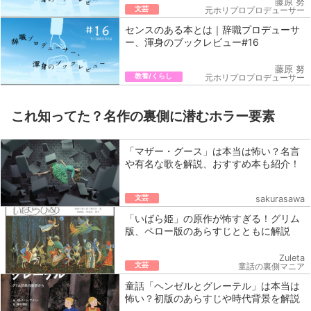
藤原 努
文芸
元ホリプロプロデューサー
センスのある本とは｜辞職プロデューサ
ー、渾身のブックレビュー#16
藤原 努
教養/くらし
元ホリプロプロデューサー
これ知ってた？名作の裏側に潜むホラー要素
「マザー・グース」は本当は怖い？名言
や有名な歌を解説、おすすめ本も紹介！
文芸
sakurasawa
「いばら姫」の原作が怖すぎる！グリム
版、ペロー版のあらすじとともに解説
Zuleta
文芸
童話の裏側マニア
童話「ヘンゼルとグレーテル」は本当は
怖い？初版のあらすじや時代背景を解説