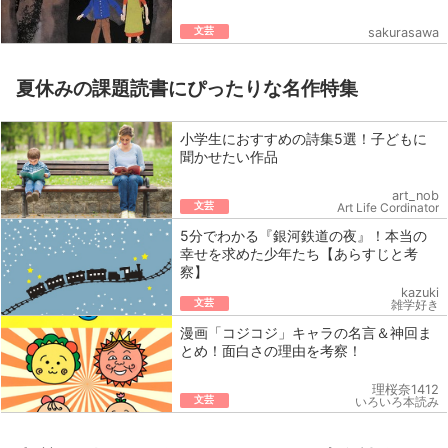
文芸
sakurasawa
夏休みの課題読書にぴったりな名作特集
小学生におすすめの詩集5選！子どもに
聞かせたい作品
art_nob
文芸
Art Life Cordinator
5分でわかる『銀河鉄道の夜』！本当の
幸せを求めた少年たち【あらすじと考
察】
kazuki
文芸
雑学好き
漫画「コジコジ」キャラの名言＆神回ま
とめ！面白さの理由を考察！
理桜奈1412
文芸
いろいろ本読み