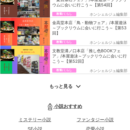
ウムに会いに行こう～【第54回】
教養/くらし
ホンシェルジュ編集部
金高堂本店「鳥・動物フェア」/本屋遊泳
～ブックリウムに会いに行こう～【第53
回】
教養/くらし
ホンシェルジュ編集部
文教堂溝ノ口本店「推し色BOOKフェ
ア」/本屋遊泳～ブックリウムに会いに行
こう～【第52回】
教養/くらし
ホンシェルジュ編集部
もっと見る
小説おすすめ
ミステリー小説
ファンタジー小説
SF小説
恋愛小説