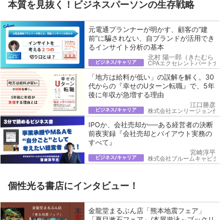
本質を見抜く！ビジネスパーソンの生存戦略
元電通プランナーが明かす、顧客の“建
前”に騙されない、自ブランドが活用でき
るインサイト分析の基本
北村 陽一郎（きたむら 
ビジネス/キャリア
CPAエクセレントパートナ
「地方は給料が低い」の誤解を解く。30
代からの『幸せのUターン転職』で、5年
後に年収が急増する理由
江口勝彦
ビジネス/キャリア
株式会社エンリージョン代
IPOか、会社売却か──ある経営者の決断
前夜実録『会社売却とバイアウト実務の
すべて』
宮崎淳平
ビジネス/キャリア
株式会社ブルームキャピタ
個性光る書店にインタビュー！
金龍堂まるぶん店「熊本地震フェア」
「夏目漱石フェア」/本屋遊泳～ブックリ