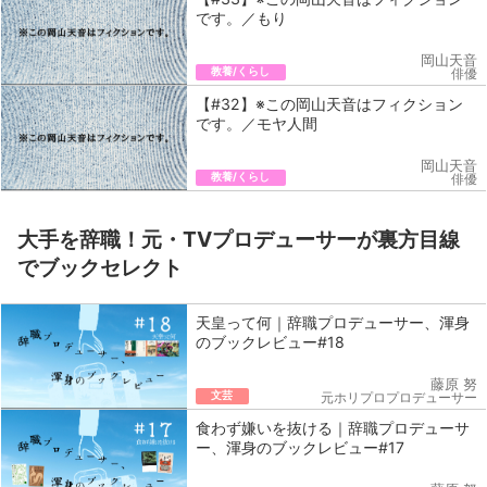
です。／もり
岡山天音
教養/くらし
俳優
【#32】※この岡山天音はフィクション
です。／モヤ人間
岡山天音
教養/くらし
俳優
大手を辞職！元・TVプロデューサーが裏方目線
でブックセレクト
天皇って何｜辞職プロデューサー、渾身
のブックレビュー#18
藤原 努
文芸
元ホリプロプロデューサー
食わず嫌いを抜ける｜辞職プロデューサ
ー、渾身のブックレビュー#17