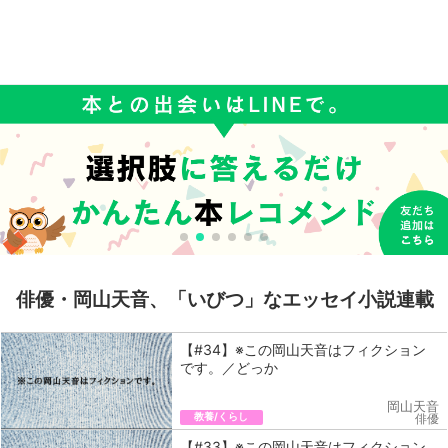
俳優・岡山天音、「いびつ」なエッセイ小説連載
【#34】※この岡山天音はフィクション
です。／どっか
岡山天音
教養/くらし
俳優
【#33】※この岡山天音はフィクション