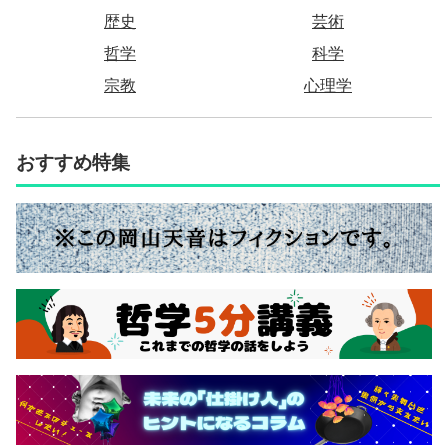
歴史
芸術
哲学
科学
宗教
心理学
おすすめ特集