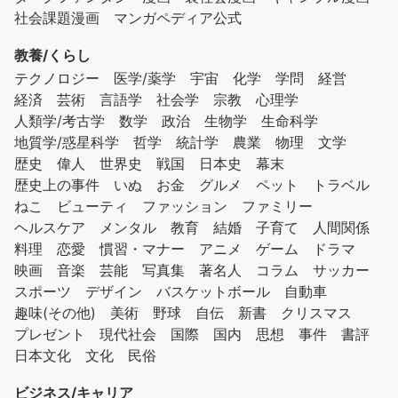
社会課題漫画
マンガペディア公式
教養/くらし
テクノロジー
医学/薬学
宇宙
化学
学問
経営
経済
芸術
言語学
社会学
宗教
心理学
人類学/考古学
数学
政治
生物学
生命科学
地質学/惑星科学
哲学
統計学
農業
物理
文学
歴史
偉人
世界史
戦国
日本史
幕末
歴史上の事件
いぬ
お金
グルメ
ペット
トラベル
ねこ
ビューティ
ファッション
ファミリー
ヘルスケア
メンタル
教育
結婚
子育て
人間関係
料理
恋愛
慣習・マナー
アニメ
ゲーム
ドラマ
映画
音楽
芸能
写真集
著名人
コラム
サッカー
スポーツ
デザイン
バスケットボール
自動車
趣味(その他)
美術
野球
自伝
新書
クリスマス
プレゼント
現代社会
国際
国内
思想
事件
書評
日本文化
文化
民俗
ビジネス/キャリア