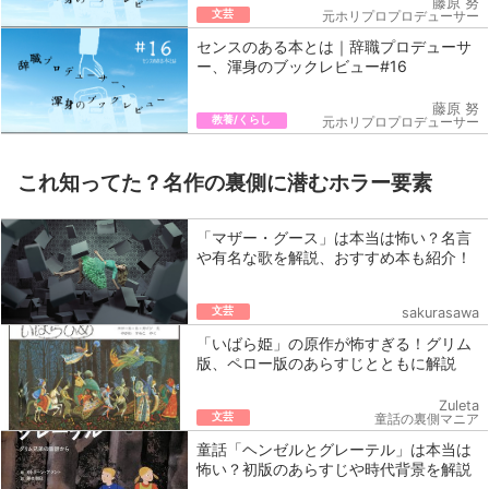
藤原 努
文芸
元ホリプロプロデューサー
センスのある本とは｜辞職プロデューサ
ー、渾身のブックレビュー#16
藤原 努
教養/くらし
元ホリプロプロデューサー
これ知ってた？名作の裏側に潜むホラー要素
「マザー・グース」は本当は怖い？名言
や有名な歌を解説、おすすめ本も紹介！
文芸
sakurasawa
「いばら姫」の原作が怖すぎる！グリム
版、ペロー版のあらすじとともに解説
Zuleta
文芸
童話の裏側マニア
童話「ヘンゼルとグレーテル」は本当は
怖い？初版のあらすじや時代背景を解説