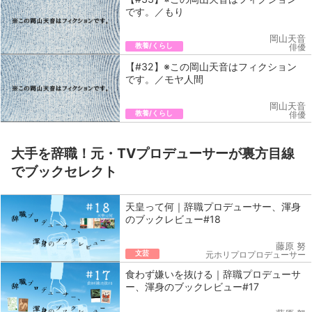
です。／もり
岡山天音
教養/くらし
俳優
【#32】※この岡山天音はフィクション
です。／モヤ人間
岡山天音
教養/くらし
俳優
大手を辞職！元・TVプロデューサーが裏方目線
でブックセレクト
天皇って何｜辞職プロデューサー、渾身
のブックレビュー#18
藤原 努
文芸
元ホリプロプロデューサー
食わず嫌いを抜ける｜辞職プロデューサ
ー、渾身のブックレビュー#17