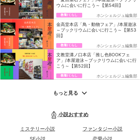
ウムに会いに行こう～【第54回】
教養/くらし
ホンシェルジュ編集部
金高堂本店「鳥・動物フェア」/本屋遊泳
～ブックリウムに会いに行こう～【第53
回】
教養/くらし
ホンシェルジュ編集部
文教堂溝ノ口本店「推し色BOOKフェ
ア」/本屋遊泳～ブックリウムに会いに行
こう～【第52回】
教養/くらし
ホンシェルジュ編集部
もっと見る
小説おすすめ
ミステリー小説
ファンタジー小説
SF小説
恋愛小説