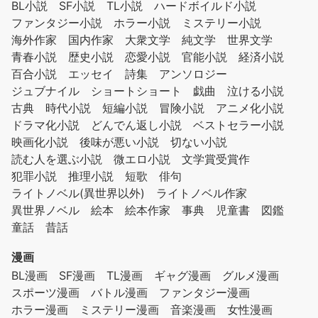
BL小説
SF小説
TL小説
ハードボイルド小説
ファンタジー小説
ホラー小説
ミステリー小説
海外作家
国内作家
大衆文学
純文学
世界文学
青春小説
歴史小説
恋愛小説
官能小説
経済小説
百合小説
エッセイ
詩集
アンソロジー
ジュブナイル
ショートショート
戯曲
泣ける小説
古典
時代小説
短編小説
冒険小説
アニメ化小説
ドラマ化小説
どんでん返し小説
ベストセラー小説
映画化小説
後味が悪い小説
切ない小説
読む人を選ぶ小説
微エロ小説
文学賞受賞作
犯罪小説
推理小説
短歌
俳句
ライトノベル(異世界以外)
ライトノベル作家
異世界ノベル
絵本
絵本作家
事典
児童書
図鑑
童話
昔話
漫画
BL漫画
SF漫画
TL漫画
ギャグ漫画
グルメ漫画
スポーツ漫画
バトル漫画
ファンタジー漫画
ホラー漫画
ミステリー漫画
音楽漫画
女性漫画