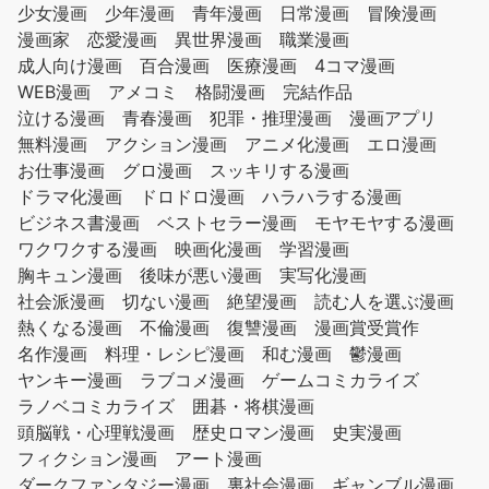
少女漫画
少年漫画
青年漫画
日常漫画
冒険漫画
漫画家
恋愛漫画
異世界漫画
職業漫画
成人向け漫画
百合漫画
医療漫画
4コマ漫画
WEB漫画
アメコミ
格闘漫画
完結作品
泣ける漫画
青春漫画
犯罪・推理漫画
漫画アプリ
無料漫画
アクション漫画
アニメ化漫画
エロ漫画
お仕事漫画
グロ漫画
スッキリする漫画
ドラマ化漫画
ドロドロ漫画
ハラハラする漫画
ビジネス書漫画
ベストセラー漫画
モヤモヤする漫画
ワクワクする漫画
映画化漫画
学習漫画
胸キュン漫画
後味が悪い漫画
実写化漫画
社会派漫画
切ない漫画
絶望漫画
読む人を選ぶ漫画
熱くなる漫画
不倫漫画
復讐漫画
漫画賞受賞作
名作漫画
料理・レシピ漫画
和む漫画
鬱漫画
ヤンキー漫画
ラブコメ漫画
ゲームコミカライズ
ラノベコミカライズ
囲碁・将棋漫画
頭脳戦・心理戦漫画
歴史ロマン漫画
史実漫画
フィクション漫画
アート漫画
ダークファンタジー漫画
裏社会漫画
ギャンブル漫画