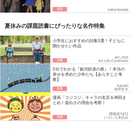
文芸
sakurasawa
夏休みの課題読書にぴったりな名作特集
小学生におすすめの詩集5選！子どもに
聞かせたい作品
art_nob
文芸
Art Life Cordinator
5分でわかる『銀河鉄道の夜』！本当の
幸せを求めた少年たち【あらすじと考
察】
kazuki
文芸
雑学好き
漫画「コジコジ」キャラの名言＆神回ま
とめ！面白さの理由を考察！
理桜奈1412
文芸
いろいろ本読み