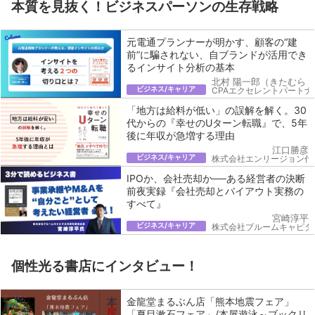
本質を見抜く！ビジネスパーソンの生存戦略
元電通プランナーが明かす、顧客の“建
前”に騙されない、自ブランドが活用でき
るインサイト分析の基本
北村 陽一郎（きたむら 
ビジネス/キャリア
CPAエクセレントパートナ
「地方は給料が低い」の誤解を解く。30
代からの『幸せのUターン転職』で、5年
後に年収が急増する理由
江口勝彦
ビジネス/キャリア
株式会社エンリージョン代
IPOか、会社売却か──ある経営者の決断
前夜実録『会社売却とバイアウト実務の
すべて』
宮崎淳平
ビジネス/キャリア
株式会社ブルームキャピタ
個性光る書店にインタビュー！
金龍堂まるぶん店「熊本地震フェア」
「夏目漱石フェア」/本屋遊泳～ブックリ