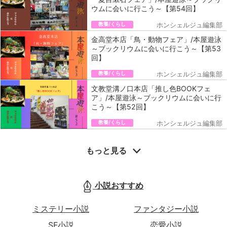
ウムに会いに行こう～【第54回】
教養/くらし
ホンシェルジュ編集部
金高堂本店「鳥・動物フェア」/本屋遊泳
～ブックリウムに会いに行こう～【第53
回】
教養/くらし
ホンシェルジュ編集部
文教堂溝ノ口本店「推し色BOOKフェ
ア」/本屋遊泳～ブックリウムに会いに行
こう～【第52回】
教養/くらし
ホンシェルジュ編集部
もっと見る
小説おすすめ
ミステリー小説
ファンタジー小説
SF小説
恋愛小説