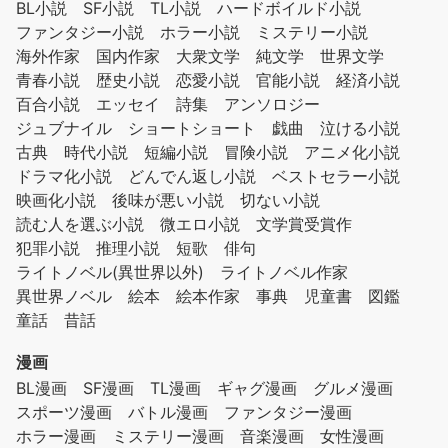
BL小説
SF小説
TL小説
ハードボイルド小説
ファンタジー小説
ホラー小説
ミステリー小説
海外作家
国内作家
大衆文学
純文学
世界文学
青春小説
歴史小説
恋愛小説
官能小説
経済小説
百合小説
エッセイ
詩集
アンソロジー
ジュブナイル
ショートショート
戯曲
泣ける小説
古典
時代小説
短編小説
冒険小説
アニメ化小説
ドラマ化小説
どんでん返し小説
ベストセラー小説
映画化小説
後味が悪い小説
切ない小説
読む人を選ぶ小説
微エロ小説
文学賞受賞作
犯罪小説
推理小説
短歌
俳句
ライトノベル(異世界以外)
ライトノベル作家
異世界ノベル
絵本
絵本作家
事典
児童書
図鑑
童話
昔話
漫画
BL漫画
SF漫画
TL漫画
ギャグ漫画
グルメ漫画
スポーツ漫画
バトル漫画
ファンタジー漫画
ホラー漫画
ミステリー漫画
音楽漫画
女性漫画