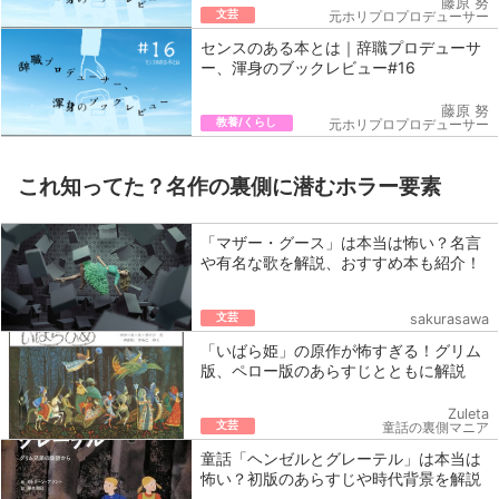
藤原 努
文芸
元ホリプロプロデューサー
センスのある本とは｜辞職プロデューサ
ー、渾身のブックレビュー#16
藤原 努
教養/くらし
元ホリプロプロデューサー
これ知ってた？名作の裏側に潜むホラー要素
「マザー・グース」は本当は怖い？名言
や有名な歌を解説、おすすめ本も紹介！
文芸
sakurasawa
「いばら姫」の原作が怖すぎる！グリム
版、ペロー版のあらすじとともに解説
Zuleta
文芸
童話の裏側マニア
童話「ヘンゼルとグレーテル」は本当は
怖い？初版のあらすじや時代背景を解説