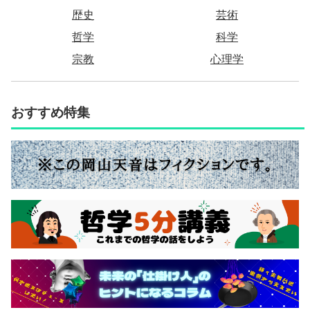
歴史
芸術
哲学
科学
宗教
心理学
おすすめ特集