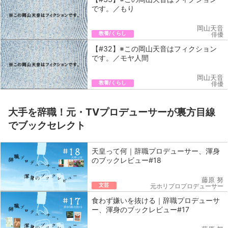
です。／もり
岡山天音
教養/くらし
俳優
【#32】※この岡山天音はフィクション
です。／モヤ人間
岡山天音
教養/くらし
俳優
大手を辞職！元・TVプロデューサーが裏方目線
でブックセレクト
天皇って何｜辞職プロデューサー、渾身
のブックレビュー#18
藤原 努
文芸
元ホリプロプロデューサー
食わず嫌いを抜ける｜辞職プロデューサ
ー、渾身のブックレビュー#17