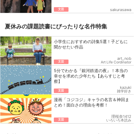
文芸
sakurasawa
夏休みの課題読書にぴったりな名作特集
小学生におすすめの詩集5選！子どもに
聞かせたい作品
art_nob
文芸
Art Life Cordinator
5分でわかる『銀河鉄道の夜』！本当の
幸せを求めた少年たち【あらすじと考
察】
kazuki
文芸
雑学好き
漫画「コジコジ」キャラの名言＆神回ま
とめ！面白さの理由を考察！
理桜奈1412
文芸
いろいろ本読み