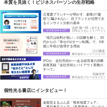
本質を見抜く！ビジネスパーソンの生存戦略
元電通プランナーが明かす、顧客の“建
前”に騙されない、自ブランドが活用でき
るインサイト分析の基本
北村 陽一郎（きたむら 
ビジネス/キャリア
CPAエクセレントパートナ
「地方は給料が低い」の誤解を解く。30
代からの『幸せのUターン転職』で、5年
後に年収が急増する理由
江口勝彦
ビジネス/キャリア
株式会社エンリージョン代
IPOか、会社売却か──ある経営者の決断
前夜実録『会社売却とバイアウト実務の
すべて』
宮崎淳平
ビジネス/キャリア
株式会社ブルームキャピタ
個性光る書店にインタビュー！
金龍堂まるぶん店「熊本地震フェア」
「夏目漱石フェア」/本屋遊泳～ブックリ