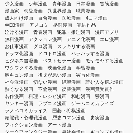
少女漫画
少年漫画
青年漫画
日常漫画
冒険漫画
漫画家
恋愛漫画
異世界漫画
職業漫画
成人向け漫画
百合漫画
医療漫画
4コマ漫画
WEB漫画
アメコミ
格闘漫画
完結作品
泣ける漫画
青春漫画
犯罪・推理漫画
漫画アプリ
無料漫画
アクション漫画
アニメ化漫画
エロ漫画
お仕事漫画
グロ漫画
スッキリする漫画
ドラマ化漫画
ドロドロ漫画
ハラハラする漫画
ビジネス書漫画
ベストセラー漫画
モヤモヤする漫画
ワクワクする漫画
映画化漫画
学習漫画
胸キュン漫画
後味が悪い漫画
実写化漫画
社会派漫画
切ない漫画
絶望漫画
読む人を選ぶ漫画
熱くなる漫画
不倫漫画
復讐漫画
漫画賞受賞作
名作漫画
料理・レシピ漫画
和む漫画
鬱漫画
ヤンキー漫画
ラブコメ漫画
ゲームコミカライズ
ラノベコミカライズ
囲碁・将棋漫画
頭脳戦・心理戦漫画
歴史ロマン漫画
史実漫画
フィクション漫画
アート漫画
ダークファンタジー漫画
裏社会漫画
ギャンブル漫画