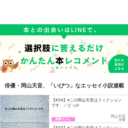
俳優・岡山天音、「いびつ」なエッセイ小説連載
【#34】※この岡山天音はフィクション
です。／どっか
岡山天音
教養/くらし
俳優
【#33】※この岡山天音はフィクション