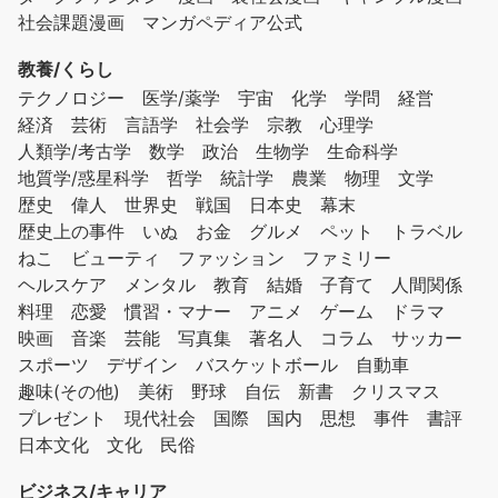
社会課題漫画
マンガペディア公式
教養/くらし
テクノロジー
医学/薬学
宇宙
化学
学問
経営
経済
芸術
言語学
社会学
宗教
心理学
人類学/考古学
数学
政治
生物学
生命科学
地質学/惑星科学
哲学
統計学
農業
物理
文学
歴史
偉人
世界史
戦国
日本史
幕末
歴史上の事件
いぬ
お金
グルメ
ペット
トラベル
ねこ
ビューティ
ファッション
ファミリー
ヘルスケア
メンタル
教育
結婚
子育て
人間関係
料理
恋愛
慣習・マナー
アニメ
ゲーム
ドラマ
映画
音楽
芸能
写真集
著名人
コラム
サッカー
スポーツ
デザイン
バスケットボール
自動車
趣味(その他)
美術
野球
自伝
新書
クリスマス
プレゼント
現代社会
国際
国内
思想
事件
書評
日本文化
文化
民俗
ビジネス/キャリア