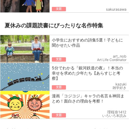
文芸
sakurasawa
夏休みの課題読書にぴったりな名作特集
小学生におすすめの詩集5選！子どもに
聞かせたい作品
art_nob
文芸
Art Life Cordinator
5分でわかる『銀河鉄道の夜』！本当の
幸せを求めた少年たち【あらすじと考
察】
kazuki
文芸
雑学好き
漫画「コジコジ」キャラの名言＆神回ま
とめ！面白さの理由を考察！
理桜奈1412
文芸
いろいろ本読み