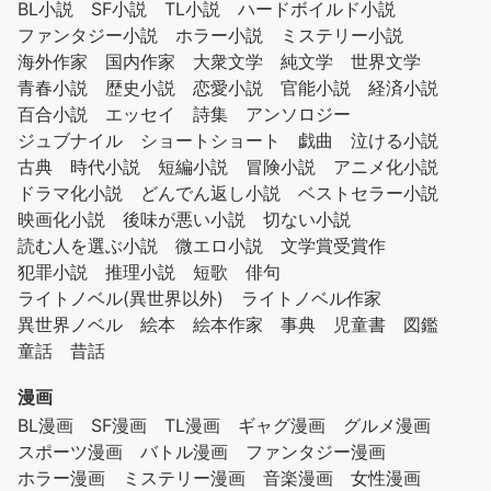
BL小説
SF小説
TL小説
ハードボイルド小説
ファンタジー小説
ホラー小説
ミステリー小説
海外作家
国内作家
大衆文学
純文学
世界文学
青春小説
歴史小説
恋愛小説
官能小説
経済小説
百合小説
エッセイ
詩集
アンソロジー
ジュブナイル
ショートショート
戯曲
泣ける小説
古典
時代小説
短編小説
冒険小説
アニメ化小説
ドラマ化小説
どんでん返し小説
ベストセラー小説
映画化小説
後味が悪い小説
切ない小説
読む人を選ぶ小説
微エロ小説
文学賞受賞作
犯罪小説
推理小説
短歌
俳句
ライトノベル(異世界以外)
ライトノベル作家
異世界ノベル
絵本
絵本作家
事典
児童書
図鑑
童話
昔話
漫画
BL漫画
SF漫画
TL漫画
ギャグ漫画
グルメ漫画
スポーツ漫画
バトル漫画
ファンタジー漫画
ホラー漫画
ミステリー漫画
音楽漫画
女性漫画