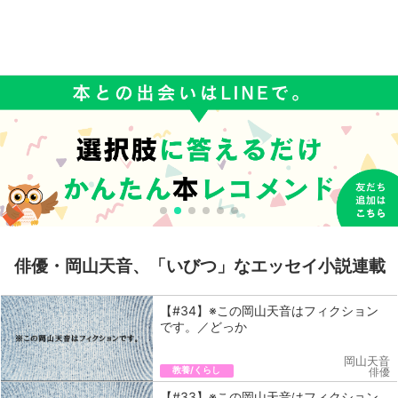
俳優・岡山天音、「いびつ」なエッセイ小説連載
【#34】※この岡山天音はフィクション
です。／どっか
岡山天音
教養/くらし
俳優
【#33】※この岡山天音はフィクション