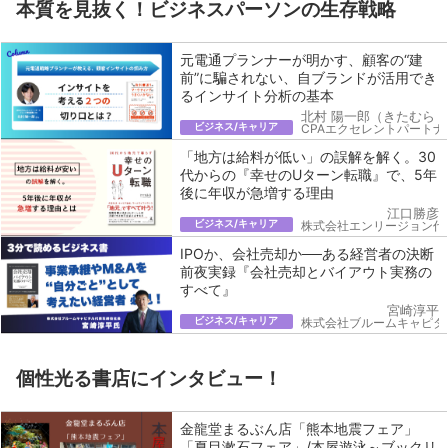
本質を見抜く！ビジネスパーソンの生存戦略
元電通プランナーが明かす、顧客の“建
前”に騙されない、自ブランドが活用でき
るインサイト分析の基本
北村 陽一郎（きたむら 
ビジネス/キャリア
CPAエクセレントパートナ
「地方は給料が低い」の誤解を解く。30
代からの『幸せのUターン転職』で、5年
後に年収が急増する理由
江口勝彦
ビジネス/キャリア
株式会社エンリージョン代
IPOか、会社売却か──ある経営者の決断
前夜実録『会社売却とバイアウト実務の
すべて』
宮崎淳平
ビジネス/キャリア
株式会社ブルームキャピタ
個性光る書店にインタビュー！
金龍堂まるぶん店「熊本地震フェア」
「夏目漱石フェア」/本屋遊泳～ブックリ