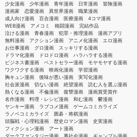
少女漫画
少年漫画
青年漫画
日常漫画
冒険漫画
漫画家
恋愛漫画
異世界漫画
職業漫画
成人向け漫画
百合漫画
医療漫画
4コマ漫画
WEB漫画
アメコミ
格闘漫画
完結作品
泣ける漫画
青春漫画
犯罪・推理漫画
漫画アプリ
無料漫画
アクション漫画
アニメ化漫画
エロ漫画
お仕事漫画
グロ漫画
スッキリする漫画
ドラマ化漫画
ドロドロ漫画
ハラハラする漫画
ビジネス書漫画
ベストセラー漫画
モヤモヤする漫画
ワクワクする漫画
映画化漫画
学習漫画
胸キュン漫画
後味が悪い漫画
実写化漫画
社会派漫画
切ない漫画
絶望漫画
読む人を選ぶ漫画
熱くなる漫画
不倫漫画
復讐漫画
漫画賞受賞作
名作漫画
料理・レシピ漫画
和む漫画
鬱漫画
ヤンキー漫画
ラブコメ漫画
ゲームコミカライズ
ラノベコミカライズ
囲碁・将棋漫画
頭脳戦・心理戦漫画
歴史ロマン漫画
史実漫画
フィクション漫画
アート漫画
ダークファンタジー漫画
裏社会漫画
ギャンブル漫画