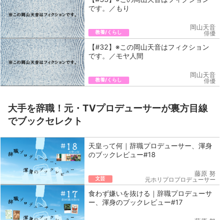
です。／もり
岡山天音
教養/くらし
俳優
【#32】※この岡山天音はフィクション
です。／モヤ人間
岡山天音
教養/くらし
俳優
大手を辞職！元・TVプロデューサーが裏方目線
でブックセレクト
天皇って何｜辞職プロデューサー、渾身
のブックレビュー#18
藤原 努
文芸
元ホリプロプロデューサー
食わず嫌いを抜ける｜辞職プロデューサ
ー、渾身のブックレビュー#17