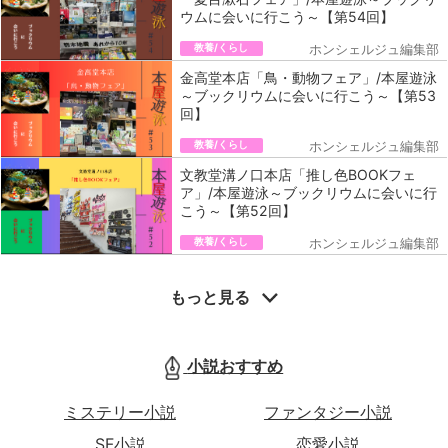
ウムに会いに行こう～【第54回】
教養/くらし
ホンシェルジュ編集部
金高堂本店「鳥・動物フェア」/本屋遊泳
～ブックリウムに会いに行こう～【第53
回】
教養/くらし
ホンシェルジュ編集部
文教堂溝ノ口本店「推し色BOOKフェ
ア」/本屋遊泳～ブックリウムに会いに行
こう～【第52回】
教養/くらし
ホンシェルジュ編集部
もっと見る
小説おすすめ
ミステリー小説
ファンタジー小説
SF小説
恋愛小説