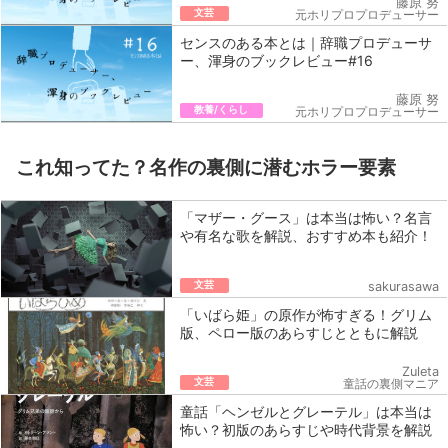
藤原 努
文芸
元ホリプロプロデューサー
センスのある本とは｜辞職プロデューサ
ー、渾身のブックレビュー#16
藤原 努
教養/くらし
元ホリプロプロデューサー
これ知ってた？名作の裏側に潜むホラー要素
「マザー・グース」は本当は怖い？名言
や有名な歌を解説、おすすめ本も紹介！
文芸
sakurasawa
「いばら姫」の原作が怖すぎる！グリム
版、ペロー版のあらすじとともに解説
Zuleta
文芸
童話の裏側マニア
童話「ヘンゼルとグレーテル」は本当は
怖い？初版のあらすじや時代背景を解説