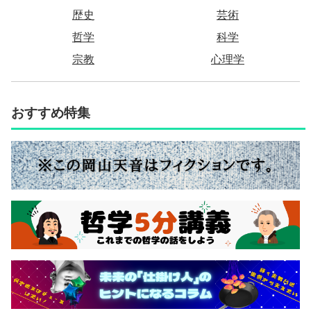
歴史
芸術
哲学
科学
宗教
心理学
おすすめ特集