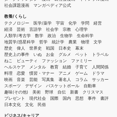
社会課題漫画
マンガペディア公式
教養/くらし
テクノロジー
医学/薬学
宇宙
化学
学問
経営
経済
芸術
言語学
社会学
宗教
心理学
人類学/考古学
数学
政治
生物学
生命科学
地質学/惑星科学
哲学
統計学
農業
物理
文学
歴史
偉人
世界史
戦国
日本史
幕末
歴史上の事件
いぬ
お金
グルメ
ペット
トラベル
ねこ
ビューティ
ファッション
ファミリー
ヘルスケア
メンタル
教育
結婚
子育て
人間関係
料理
恋愛
慣習・マナー
アニメ
ゲーム
ドラマ
映画
音楽
芸能
写真集
著名人
コラム
サッカー
スポーツ
デザイン
バスケットボール
自動車
趣味(その他)
美術
野球
自伝
新書
クリスマス
プレゼント
現代社会
国際
国内
思想
事件
書評
日本文化
文化
民俗
ビジネス/キャリア