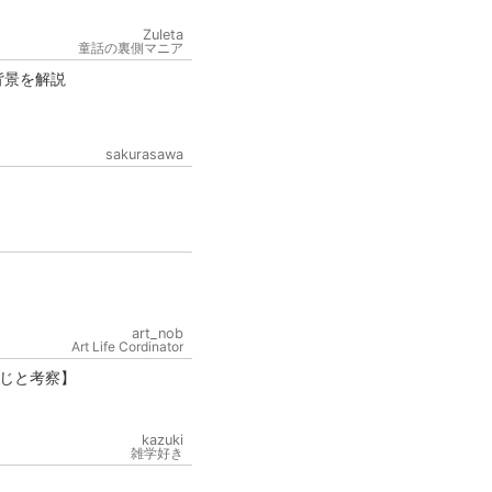
Zuleta
童話の裏側マニア
背景を解説
sakurasawa
art_nob
Art Life Cordinator
じと考察】
kazuki
雑学好き