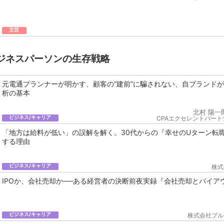
文芸
ジネスパーソンの生存戦略
元電通プランナーが明かす、顧客の“建前”に騙されない、自ブランド
析の基本
北村 陽一
ビジネス/キャリア
CPAエクセレントパート
「地方は給料が低い」の誤解を解く。30代からの『幸せのUターン転
する理由
ビジネス/キャリア
株式
IPOか、会社売却か──ある経営者の決断前夜実録『会社売却とバイア
ビジネス/キャリア
株式会社ブル