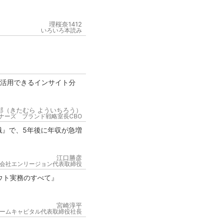
理桜奈1412
いろいろ本読み
が活用できるインサイト分
郎（きたむら よういちろう）
ナーズ ブランド戦略室長CBO
職』で、5年後に年収が急増
江口勝彦
会社エンリージョン代表取締役
ウト実務のすべて』
宮崎淳平
ームキャピタル代表取締役社長