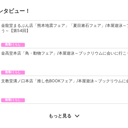
ンタビュー！
金龍堂まるぶん店「熊本地震フェア」「夏目漱石フェア」/本屋遊泳～
う～【第54回】
教養/くらし
金高堂本店「鳥・動物フェア」/本屋遊泳～ブックリウムに会いに行こ
教養/くらし
文教堂溝ノ口本店「推し色BOOKフェア」/本屋遊泳～ブックリウムに
教養/くらし
もっと見る