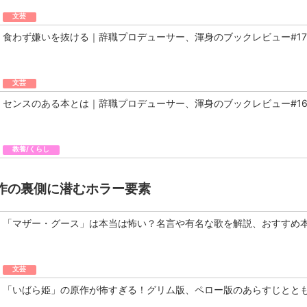
文芸
食わず嫌いを抜ける｜辞職プロデューサー、渾身のブックレビュー#17
文芸
センスのある本とは｜辞職プロデューサー、渾身のブックレビュー#1
教養/くらし
作の裏側に潜むホラー要素
「マザー・グース」は本当は怖い？名言や有名な歌を解説、おすすめ
文芸
「いばら姫」の原作が怖すぎる！グリム版、ペロー版のあらすじとと