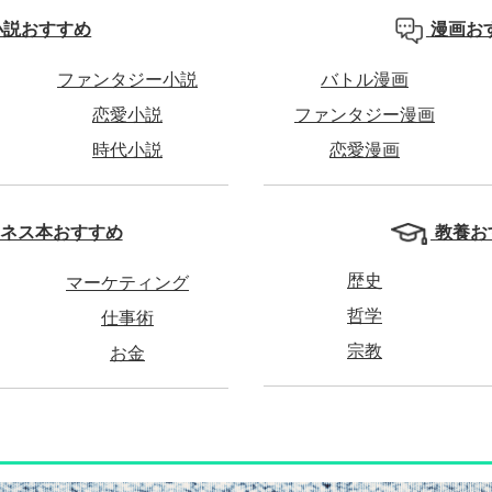
小説おすすめ
漫画お
ファンタジー小説
バトル漫画
恋愛小説
ファンタジー漫画
時代小説
恋愛漫画
教養お
ネス本おすすめ
歴史
マーケティング
哲学
仕事術
宗教
お金