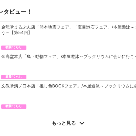
ンタビュー！
金龍堂まるぶん店「熊本地震フェア」「夏目漱石フェア」/本屋遊泳～
う～【第54回】
教養/くらし
金高堂本店「鳥・動物フェア」/本屋遊泳～ブックリウムに会いに行こ
教養/くらし
文教堂溝ノ口本店「推し色BOOKフェア」/本屋遊泳～ブックリウムに
教養/くらし
もっと見る