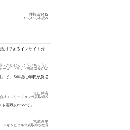
理桜奈1412
いろいろ本読み
が活用できるインサイト分
郎（きたむら よういちろう）
ナーズ ブランド戦略室長CBO
職』で、5年後に年収が急増
江口勝彦
会社エンリージョン代表取締役
ウト実務のすべて』
宮崎淳平
ームキャピタル代表取締役社長