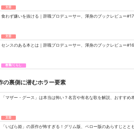
文芸
食わず嫌いを抜ける｜辞職プロデューサー、渾身のブックレビュー#17
文芸
センスのある本とは｜辞職プロデューサー、渾身のブックレビュー#1
教養/くらし
作の裏側に潜むホラー要素
「マザー・グース」は本当は怖い？名言や有名な歌を解説、おすすめ
文芸
「いばら姫」の原作が怖すぎる！グリム版、ペロー版のあらすじとと