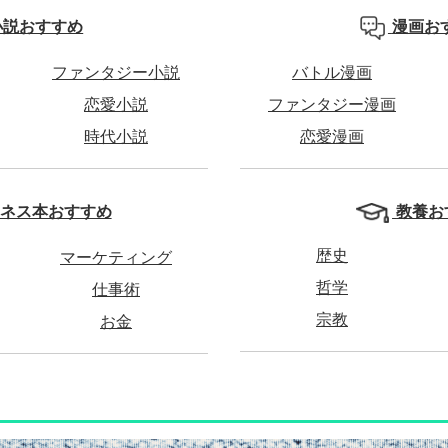
小説おすすめ
漫画お
ファンタジー小説
バトル漫画
恋愛小説
ファンタジー漫画
時代小説
恋愛漫画
教養お
ネス本おすすめ
歴史
マーケティング
哲学
仕事術
宗教
お金