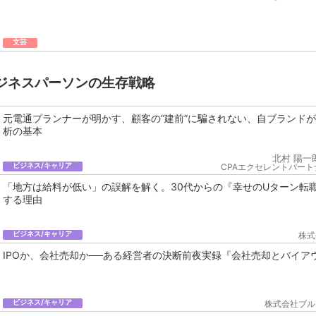
文芸
ジネスパーソンの生存戦略
元電通プランナーが明かす、顧客の“建前”に騙されない、自ブランド
析の基本
北村 陽一
ビジネス/キャリア
CPAエクセレントパート
「地方は給料が低い」の誤解を解く。30代からの『幸せのUターン転
する理由
ビジネス/キャリア
株式
IPOか、会社売却か──ある経営者の決断前夜実録『会社売却とバイア
ビジネス/キャリア
株式会社ブル