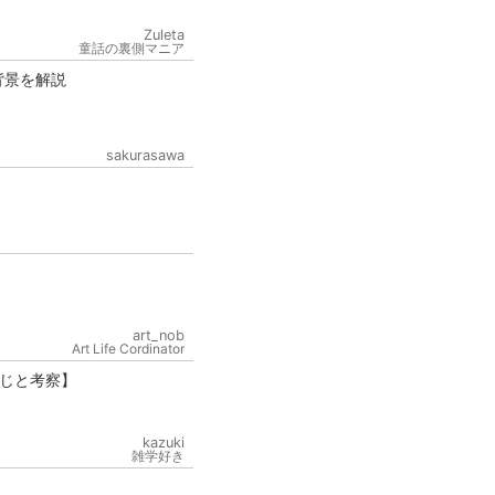
Zuleta
童話の裏側マニア
背景を解説
sakurasawa
art_nob
Art Life Cordinator
じと考察】
kazuki
雑学好き