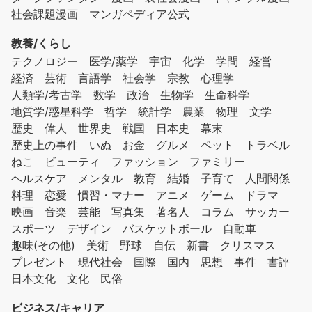
社会課題漫画
マンガペディア公式
教養/くらし
テクノロジー
医学/薬学
宇宙
化学
学問
経営
経済
芸術
言語学
社会学
宗教
心理学
人類学/考古学
数学
政治
生物学
生命科学
地質学/惑星科学
哲学
統計学
農業
物理
文学
歴史
偉人
世界史
戦国
日本史
幕末
歴史上の事件
いぬ
お金
グルメ
ペット
トラベル
ねこ
ビューティ
ファッション
ファミリー
ヘルスケア
メンタル
教育
結婚
子育て
人間関係
料理
恋愛
慣習・マナー
アニメ
ゲーム
ドラマ
映画
音楽
芸能
写真集
著名人
コラム
サッカー
スポーツ
デザイン
バスケットボール
自動車
趣味(その他)
美術
野球
自伝
新書
クリスマス
プレゼント
現代社会
国際
国内
思想
事件
書評
日本文化
文化
民俗
ビジネス/キャリア