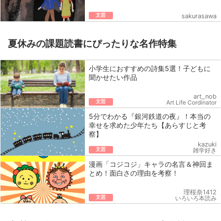
文芸
sakurasawa
夏休みの課題読書にぴったりな名作特集
小学生におすすめの詩集5選！子どもに
聞かせたい作品
art_nob
文芸
Art Life Cordinator
5分でわかる『銀河鉄道の夜』！本当の
幸せを求めた少年たち【あらすじと考
察】
kazuki
文芸
雑学好き
漫画「コジコジ」キャラの名言＆神回ま
とめ！面白さの理由を考察！
理桜奈1412
文芸
いろいろ本読み