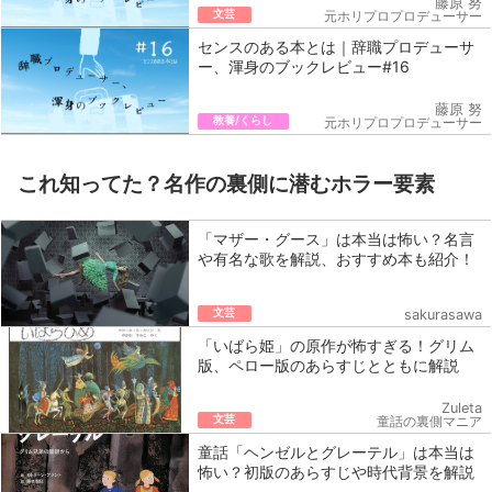
藤原 努
文芸
元ホリプロプロデューサー
センスのある本とは｜辞職プロデューサ
ー、渾身のブックレビュー#16
藤原 努
教養/くらし
元ホリプロプロデューサー
これ知ってた？名作の裏側に潜むホラー要素
「マザー・グース」は本当は怖い？名言
や有名な歌を解説、おすすめ本も紹介！
文芸
sakurasawa
「いばら姫」の原作が怖すぎる！グリム
版、ペロー版のあらすじとともに解説
Zuleta
文芸
童話の裏側マニア
童話「ヘンゼルとグレーテル」は本当は
怖い？初版のあらすじや時代背景を解説