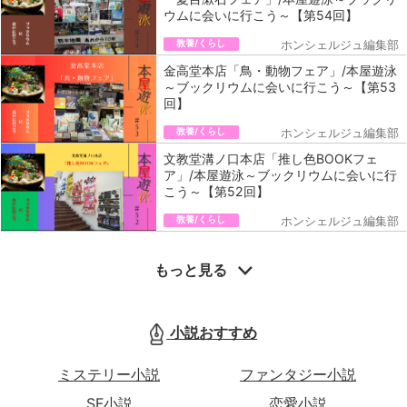
ウムに会いに行こう～【第54回】
教養/くらし
ホンシェルジュ編集部
金高堂本店「鳥・動物フェア」/本屋遊泳
～ブックリウムに会いに行こう～【第53
回】
教養/くらし
ホンシェルジュ編集部
文教堂溝ノ口本店「推し色BOOKフェ
ア」/本屋遊泳～ブックリウムに会いに行
こう～【第52回】
教養/くらし
ホンシェルジュ編集部
もっと見る
小説おすすめ
ミステリー小説
ファンタジー小説
SF小説
恋愛小説