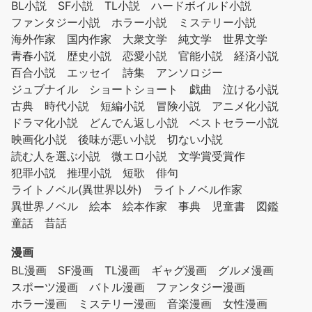
BL小説
SF小説
TL小説
ハードボイルド小説
ファンタジー小説
ホラー小説
ミステリー小説
海外作家
国内作家
大衆文学
純文学
世界文学
青春小説
歴史小説
恋愛小説
官能小説
経済小説
百合小説
エッセイ
詩集
アンソロジー
ジュブナイル
ショートショート
戯曲
泣ける小説
古典
時代小説
短編小説
冒険小説
アニメ化小説
ドラマ化小説
どんでん返し小説
ベストセラー小説
映画化小説
後味が悪い小説
切ない小説
読む人を選ぶ小説
微エロ小説
文学賞受賞作
犯罪小説
推理小説
短歌
俳句
ライトノベル(異世界以外)
ライトノベル作家
異世界ノベル
絵本
絵本作家
事典
児童書
図鑑
童話
昔話
漫画
BL漫画
SF漫画
TL漫画
ギャグ漫画
グルメ漫画
スポーツ漫画
バトル漫画
ファンタジー漫画
ホラー漫画
ミステリー漫画
音楽漫画
女性漫画