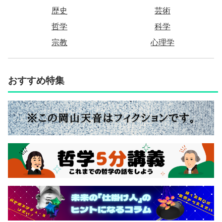
歴史
芸術
哲学
科学
宗教
心理学
おすすめ特集