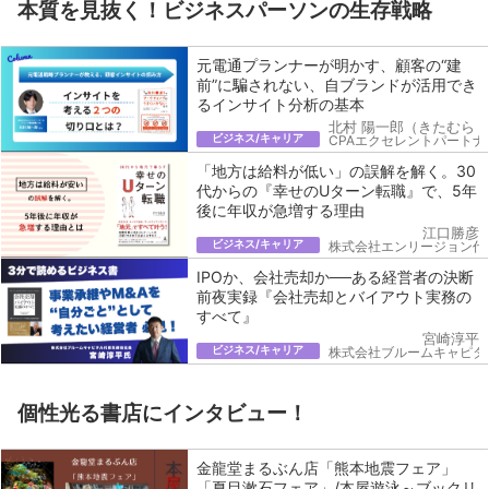
本質を見抜く！ビジネスパーソンの生存戦略
元電通プランナーが明かす、顧客の“建
前”に騙されない、自ブランドが活用でき
るインサイト分析の基本
北村 陽一郎（きたむら 
ビジネス/キャリア
CPAエクセレントパートナ
「地方は給料が低い」の誤解を解く。30
代からの『幸せのUターン転職』で、5年
後に年収が急増する理由
江口勝彦
ビジネス/キャリア
株式会社エンリージョン代
IPOか、会社売却か──ある経営者の決断
前夜実録『会社売却とバイアウト実務の
すべて』
宮崎淳平
ビジネス/キャリア
株式会社ブルームキャピタ
個性光る書店にインタビュー！
金龍堂まるぶん店「熊本地震フェア」
「夏目漱石フェア」/本屋遊泳～ブックリ