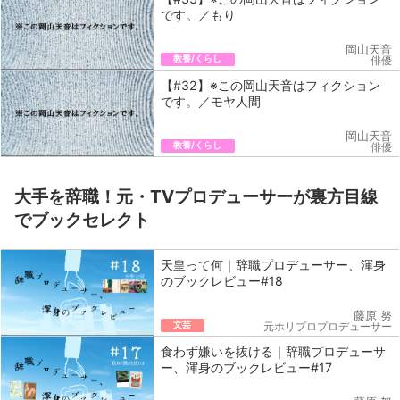
です。／もり
岡山天音
教養/くらし
俳優
【#32】※この岡山天音はフィクション
です。／モヤ人間
岡山天音
教養/くらし
俳優
大手を辞職！元・TVプロデューサーが裏方目線
でブックセレクト
天皇って何｜辞職プロデューサー、渾身
のブックレビュー#18
藤原 努
文芸
元ホリプロプロデューサー
食わず嫌いを抜ける｜辞職プロデューサ
ー、渾身のブックレビュー#17