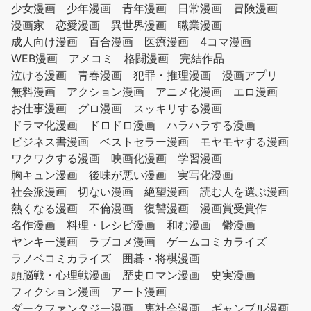
少女漫画
少年漫画
青年漫画
日常漫画
冒険漫画
漫画家
恋愛漫画
異世界漫画
職業漫画
成人向け漫画
百合漫画
医療漫画
4コマ漫画
WEB漫画
アメコミ
格闘漫画
完結作品
泣ける漫画
青春漫画
犯罪・推理漫画
漫画アプリ
無料漫画
アクション漫画
アニメ化漫画
エロ漫画
お仕事漫画
グロ漫画
スッキリする漫画
ドラマ化漫画
ドロドロ漫画
ハラハラする漫画
ビジネス書漫画
ベストセラー漫画
モヤモヤする漫画
ワクワクする漫画
映画化漫画
学習漫画
胸キュン漫画
後味が悪い漫画
実写化漫画
社会派漫画
切ない漫画
絶望漫画
読む人を選ぶ漫画
熱くなる漫画
不倫漫画
復讐漫画
漫画賞受賞作
名作漫画
料理・レシピ漫画
和む漫画
鬱漫画
ヤンキー漫画
ラブコメ漫画
ゲームコミカライズ
ラノベコミカライズ
囲碁・将棋漫画
頭脳戦・心理戦漫画
歴史ロマン漫画
史実漫画
フィクション漫画
アート漫画
ダークファンタジー漫画
裏社会漫画
ギャンブル漫画