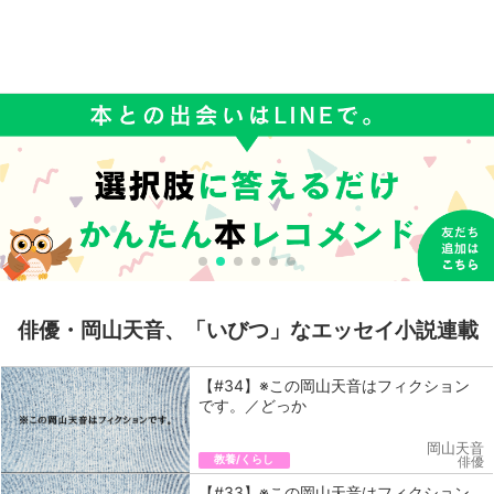
俳優・岡山天音、「いびつ」なエッセイ小説連載
【#34】※この岡山天音はフィクション
です。／どっか
岡山天音
教養/くらし
俳優
【#33】※この岡山天音はフィクション