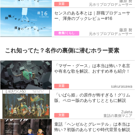
藤原 努
文芸
元ホリプロプロデューサー
センスのある本とは｜辞職プロデューサ
ー、渾身のブックレビュー#16
藤原 努
教養/くらし
元ホリプロプロデューサー
これ知ってた？名作の裏側に潜むホラー要素
「マザー・グース」は本当は怖い？名言
や有名な歌を解説、おすすめ本も紹介！
文芸
sakurasawa
「いばら姫」の原作が怖すぎる！グリム
版、ペロー版のあらすじとともに解説
Zuleta
文芸
童話の裏側マニア
童話「ヘンゼルとグレーテル」は本当は
怖い？初版のあらすじや時代背景を解説