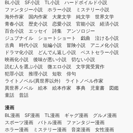
BL小説
SF小説
TL小説
ハードボイルド小説
ファンタジー小説
ホラー小説
ミステリー小説
海外作家
国内作家
大衆文学
純文学
世界文学
青春小説
歴史小説
恋愛小説
官能小説
経済小説
百合小説
エッセイ
詩集
アンソロジー
ジュブナイル
ショートショート
戯曲
泣ける小説
古典
時代小説
短編小説
冒険小説
アニメ化小説
ドラマ化小説
どんでん返し小説
ベストセラー小説
映画化小説
後味が悪い小説
切ない小説
読む人を選ぶ小説
微エロ小説
文学賞受賞作
犯罪小説
推理小説
短歌
俳句
ライトノベル(異世界以外)
ライトノベル作家
異世界ノベル
絵本
絵本作家
事典
児童書
図鑑
童話
昔話
漫画
BL漫画
SF漫画
TL漫画
ギャグ漫画
グルメ漫画
スポーツ漫画
バトル漫画
ファンタジー漫画
ホラー漫画
ミステリー漫画
音楽漫画
女性漫画