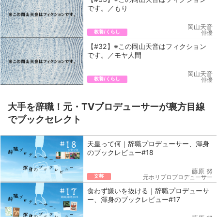
です。／もり
岡山天音
教養/くらし
俳優
【#32】※この岡山天音はフィクション
です。／モヤ人間
岡山天音
教養/くらし
俳優
大手を辞職！元・TVプロデューサーが裏方目線
でブックセレクト
天皇って何｜辞職プロデューサー、渾身
のブックレビュー#18
藤原 努
文芸
元ホリプロプロデューサー
食わず嫌いを抜ける｜辞職プロデューサ
ー、渾身のブックレビュー#17