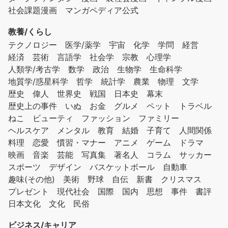
社会課題漫画
マンガペディア公式
教養/くらし
テクノロジー
医学/薬学
宇宙
化学
学問
経営
経済
芸術
言語学
社会学
宗教
心理学
人類学/考古学
数学
政治
生物学
生命科学
地質学/惑星科学
哲学
統計学
農業
物理
文学
歴史
偉人
世界史
戦国
日本史
幕末
歴史上の事件
いぬ
お金
グルメ
ペット
トラベル
ねこ
ビューティ
ファッション
ファミリー
ヘルスケア
メンタル
教育
結婚
子育て
人間関係
料理
恋愛
慣習・マナー
アニメ
ゲーム
ドラマ
映画
音楽
芸能
写真集
著名人
コラム
サッカー
スポーツ
デザイン
バスケットボール
自動車
趣味(その他)
美術
野球
自伝
新書
クリスマス
プレゼント
現代社会
国際
国内
思想
事件
書評
日本文化
文化
民俗
ビジネス/キャリア