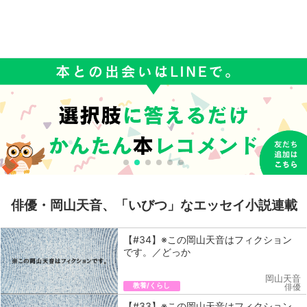
俳優・岡山天音、「いびつ」なエッセイ小説連載
【#34】※この岡山天音はフィクション
です。／どっか
岡山天音
教養/くらし
俳優
【#33】※この岡山天音はフィクション