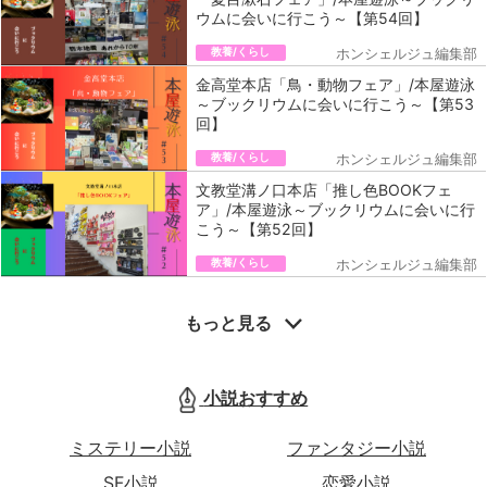
ウムに会いに行こう～【第54回】
教養/くらし
ホンシェルジュ編集部
金高堂本店「鳥・動物フェア」/本屋遊泳
～ブックリウムに会いに行こう～【第53
回】
教養/くらし
ホンシェルジュ編集部
文教堂溝ノ口本店「推し色BOOKフェ
ア」/本屋遊泳～ブックリウムに会いに行
こう～【第52回】
教養/くらし
ホンシェルジュ編集部
もっと見る
小説おすすめ
ミステリー小説
ファンタジー小説
SF小説
恋愛小説