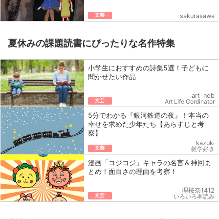
文芸
sakurasawa
夏休みの課題読書にぴったりな名作特集
小学生におすすめの詩集5選！子どもに
聞かせたい作品
art_nob
文芸
Art Life Cordinator
5分でわかる『銀河鉄道の夜』！本当の
幸せを求めた少年たち【あらすじと考
察】
kazuki
文芸
雑学好き
漫画「コジコジ」キャラの名言＆神回ま
とめ！面白さの理由を考察！
理桜奈1412
文芸
いろいろ本読み