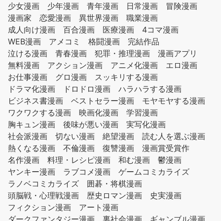
少女漫画
少年漫画
青年漫画
日常漫画
冒険漫画
漫画家
恋愛漫画
異世界漫画
職業漫画
成人向け漫画
百合漫画
医療漫画
4コマ漫画
WEB漫画
アメコミ
格闘漫画
完結作品
泣ける漫画
青春漫画
犯罪・推理漫画
漫画アプリ
無料漫画
アクション漫画
アニメ化漫画
エロ漫画
お仕事漫画
グロ漫画
スッキリする漫画
ドラマ化漫画
ドロドロ漫画
ハラハラする漫画
ビジネス書漫画
ベストセラー漫画
モヤモヤする漫画
ワクワクする漫画
映画化漫画
学習漫画
胸キュン漫画
後味が悪い漫画
実写化漫画
社会派漫画
切ない漫画
絶望漫画
読む人を選ぶ漫画
熱くなる漫画
不倫漫画
復讐漫画
漫画賞受賞作
名作漫画
料理・レシピ漫画
和む漫画
鬱漫画
ヤンキー漫画
ラブコメ漫画
ゲームコミカライズ
ラノベコミカライズ
囲碁・将棋漫画
頭脳戦・心理戦漫画
歴史ロマン漫画
史実漫画
フィクション漫画
アート漫画
ダークファンタジー漫画
裏社会漫画
ギャンブル漫画