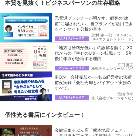
本質を見抜く！ビジネスパーソンの生存戦略
元電通プランナーが明かす、顧客の“建
前”に騙されない、自ブランドが活用でき
るインサイト分析の基本
北村 陽一郎（きたむら 
ビジネス/キャリア
CPAエクセレントパートナ
「地方は給料が低い」の誤解を解く。30
代からの『幸せのUターン転職』で、5年
後に年収が急増する理由
江口勝彦
ビジネス/キャリア
株式会社エンリージョン代
IPOか、会社売却か──ある経営者の決断
前夜実録『会社売却とバイアウト実務の
すべて』
宮崎淳平
ビジネス/キャリア
株式会社ブルームキャピタ
個性光る書店にインタビュー！
金龍堂まるぶん店「熊本地震フェア」
「夏目漱石フェア」/本屋遊泳～ブックリ