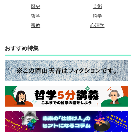
歴史
芸術
哲学
科学
宗教
心理学
おすすめ特集