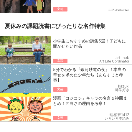
文芸
sakurasawa
夏休みの課題読書にぴったりな名作特集
小学生におすすめの詩集5選！子どもに
聞かせたい作品
art_nob
文芸
Art Life Cordinator
5分でわかる『銀河鉄道の夜』！本当の
幸せを求めた少年たち【あらすじと考
察】
kazuki
文芸
雑学好き
漫画「コジコジ」キャラの名言＆神回ま
とめ！面白さの理由を考察！
理桜奈1412
文芸
いろいろ本読み