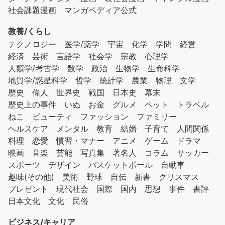
社会課題漫画
マンガペディア公式
教養/くらし
テクノロジー
医学/薬学
宇宙
化学
学問
経営
経済
芸術
言語学
社会学
宗教
心理学
人類学/考古学
数学
政治
生物学
生命科学
地質学/惑星科学
哲学
統計学
農業
物理
文学
歴史
偉人
世界史
戦国
日本史
幕末
歴史上の事件
いぬ
お金
グルメ
ペット
トラベル
ねこ
ビューティ
ファッション
ファミリー
ヘルスケア
メンタル
教育
結婚
子育て
人間関係
料理
恋愛
慣習・マナー
アニメ
ゲーム
ドラマ
映画
音楽
芸能
写真集
著名人
コラム
サッカー
スポーツ
デザイン
バスケットボール
自動車
趣味(その他)
美術
野球
自伝
新書
クリスマス
プレゼント
現代社会
国際
国内
思想
事件
書評
日本文化
文化
民俗
ビジネス/キャリア