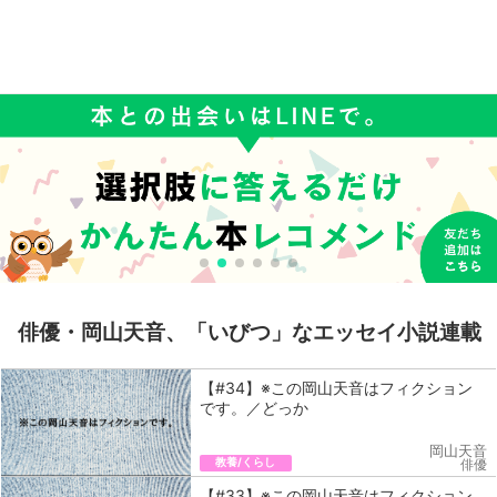
俳優・岡山天音、「いびつ」なエッセイ小説連載
【#34】※この岡山天音はフィクション
です。／どっか
岡山天音
教養/くらし
俳優
【#33】※この岡山天音はフィクション