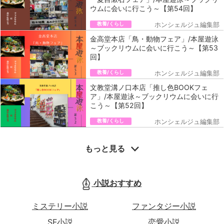
ウムに会いに行こう～【第54回】
教養/くらし
ホンシェルジュ編集部
金高堂本店「鳥・動物フェア」/本屋遊泳
～ブックリウムに会いに行こう～【第53
回】
教養/くらし
ホンシェルジュ編集部
文教堂溝ノ口本店「推し色BOOKフェ
ア」/本屋遊泳～ブックリウムに会いに行
こう～【第52回】
教養/くらし
ホンシェルジュ編集部
もっと見る
小説おすすめ
ミステリー小説
ファンタジー小説
SF小説
恋愛小説