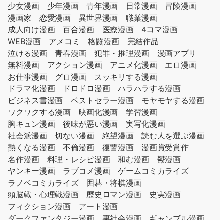
少女漫画
少年漫画
青年漫画
日常漫画
冒険漫画
漫画家
恋愛漫画
異世界漫画
職業漫画
成人向け漫画
百合漫画
医療漫画
4コマ漫画
WEB漫画
アメコミ
格闘漫画
完結作品
泣ける漫画
青春漫画
犯罪・推理漫画
漫画アプリ
無料漫画
アクション漫画
アニメ化漫画
エロ漫画
お仕事漫画
グロ漫画
スッキリする漫画
ドラマ化漫画
ドロドロ漫画
ハラハラする漫画
ビジネス書漫画
ベストセラー漫画
モヤモヤする漫画
ワクワクする漫画
映画化漫画
学習漫画
胸キュン漫画
後味が悪い漫画
実写化漫画
社会派漫画
切ない漫画
絶望漫画
読む人を選ぶ漫画
熱くなる漫画
不倫漫画
復讐漫画
漫画賞受賞作
名作漫画
料理・レシピ漫画
和む漫画
鬱漫画
ヤンキー漫画
ラブコメ漫画
ゲームコミカライズ
ラノベコミカライズ
囲碁・将棋漫画
頭脳戦・心理戦漫画
歴史ロマン漫画
史実漫画
フィクション漫画
アート漫画
ダークファンタジー漫画
裏社会漫画
ギャンブル漫画