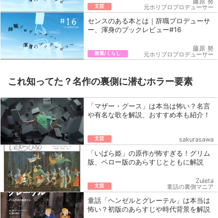
藤原 努
文芸
元ホリプロプロデューサー
センスのある本とは｜辞職プロデューサ
ー、渾身のブックレビュー#16
藤原 努
教養/くらし
元ホリプロプロデューサー
これ知ってた？名作の裏側に潜むホラー要素
「マザー・グース」は本当は怖い？名言
や有名な歌を解説、おすすめ本も紹介！
文芸
sakurasawa
「いばら姫」の原作が怖すぎる！グリム
版、ペロー版のあらすじとともに解説
Zuleta
文芸
童話の裏側マニア
童話「ヘンゼルとグレーテル」は本当は
怖い？初版のあらすじや時代背景を解説