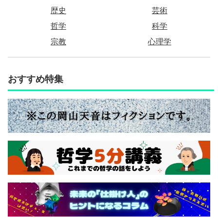
歴史
芸術
哲学
科学
宗教
心理学
おすすめ特集