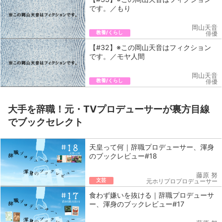
です。／もり
岡山天音
教養/くらし
俳優
【#32】※この岡山天音はフィクション
です。／モヤ人間
岡山天音
教養/くらし
俳優
大手を辞職！元・TVプロデューサーが裏方目線
でブックセレクト
天皇って何｜辞職プロデューサー、渾身
のブックレビュー#18
藤原 努
文芸
元ホリプロプロデューサー
食わず嫌いを抜ける｜辞職プロデューサ
ー、渾身のブックレビュー#17