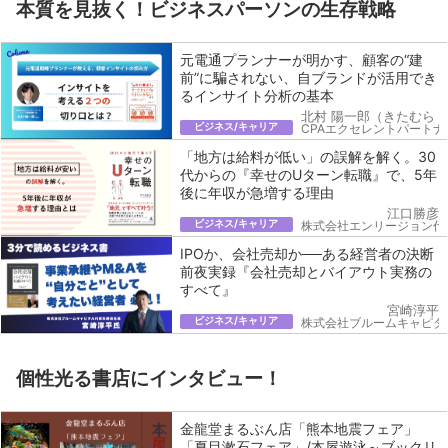
本質を見抜く！ビジネスパーソンの生存戦略
元電通プランナーが明かす、顧客の“建
前”に騙されない、自ブランドが活用でき
るインサイト分析の基本
北村 陽一郎（きたむら 
ビジネス/キャリア
CPAエクセレントパートナ
「地方は給料が低い」の誤解を解く。30
代からの『幸せのUターン転職』で、5年
後に年収が急増する理由
江口勝彦
ビジネス/キャリア
株式会社エンリージョン代
IPOか、会社売却か──ある経営者の決断
前夜実録『会社売却とバイアウト実務の
すべて』
宮崎淳平
ビジネス/キャリア
株式会社ブルームキャピタ
個性光る書店にインタビュー！
金龍堂まるぶん店「熊本地震フェア」
「夏目漱石フェア」/本屋遊泳～ブックリ