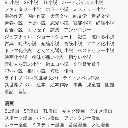
BL小説
SF小説
TL小説
ハードボイルド小説
ファンタジー小説
ホラー小説
ミステリー小説
海外作家
国内作家
大衆文学
純文学
世界文学
青春小説
歴史小説
恋愛小説
官能小説
経済小説
百合小説
エッセイ
詩集
アンソロジー
ジュブナイル
ショートショート
戯曲
泣ける小説
古典
時代小説
短編小説
冒険小説
アニメ化小説
ドラマ化小説
どんでん返し小説
ベストセラー小説
映画化小説
後味が悪い小説
切ない小説
読む人を選ぶ小説
微エロ小説
文学賞受賞作
犯罪小説
推理小説
短歌
俳句
ライトノベル(異世界以外)
ライトノベル作家
異世界ノベル
絵本
絵本作家
事典
児童書
図鑑
童話
昔話
漫画
BL漫画
SF漫画
TL漫画
ギャグ漫画
グルメ漫画
スポーツ漫画
バトル漫画
ファンタジー漫画
ホラー漫画
ミステリー漫画
音楽漫画
女性漫画