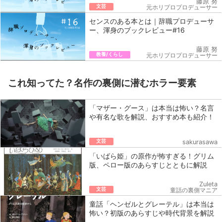
藤原 努
文芸
元ホリプロプロデューサー
センスのある本とは｜辞職プロデューサ
ー、渾身のブックレビュー#16
藤原 努
教養/くらし
元ホリプロプロデューサー
これ知ってた？名作の裏側に潜むホラー要素
「マザー・グース」は本当は怖い？名言
や有名な歌を解説、おすすめ本も紹介！
文芸
sakurasawa
「いばら姫」の原作が怖すぎる！グリム
版、ペロー版のあらすじとともに解説
Zuleta
文芸
童話の裏側マニア
童話「ヘンゼルとグレーテル」は本当は
怖い？初版のあらすじや時代背景を解説