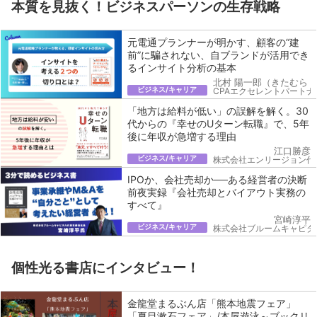
本質を見抜く！ビジネスパーソンの生存戦略
元電通プランナーが明かす、顧客の“建
前”に騙されない、自ブランドが活用でき
るインサイト分析の基本
北村 陽一郎（きたむら 
ビジネス/キャリア
CPAエクセレントパートナ
「地方は給料が低い」の誤解を解く。30
代からの『幸せのUターン転職』で、5年
後に年収が急増する理由
江口勝彦
ビジネス/キャリア
株式会社エンリージョン代
IPOか、会社売却か──ある経営者の決断
前夜実録『会社売却とバイアウト実務の
すべて』
宮崎淳平
ビジネス/キャリア
株式会社ブルームキャピタ
個性光る書店にインタビュー！
金龍堂まるぶん店「熊本地震フェア」
「夏目漱石フェア」/本屋遊泳～ブックリ