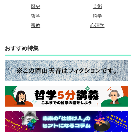
歴史
芸術
哲学
科学
宗教
心理学
おすすめ特集