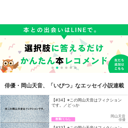
俳優・岡山天音、「いびつ」なエッセイ小説連載
【#34】※この岡山天音はフィクション
です。／どっか
岡山天音
教養/くらし
俳優
【#33】※この岡山天音はフィクション