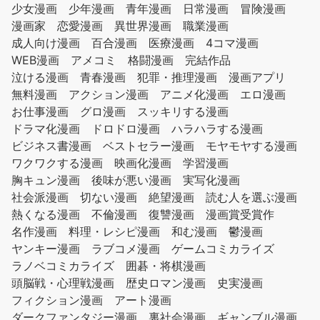
少女漫画
少年漫画
青年漫画
日常漫画
冒険漫画
漫画家
恋愛漫画
異世界漫画
職業漫画
成人向け漫画
百合漫画
医療漫画
4コマ漫画
WEB漫画
アメコミ
格闘漫画
完結作品
泣ける漫画
青春漫画
犯罪・推理漫画
漫画アプリ
無料漫画
アクション漫画
アニメ化漫画
エロ漫画
お仕事漫画
グロ漫画
スッキリする漫画
ドラマ化漫画
ドロドロ漫画
ハラハラする漫画
ビジネス書漫画
ベストセラー漫画
モヤモヤする漫画
ワクワクする漫画
映画化漫画
学習漫画
胸キュン漫画
後味が悪い漫画
実写化漫画
社会派漫画
切ない漫画
絶望漫画
読む人を選ぶ漫画
熱くなる漫画
不倫漫画
復讐漫画
漫画賞受賞作
名作漫画
料理・レシピ漫画
和む漫画
鬱漫画
ヤンキー漫画
ラブコメ漫画
ゲームコミカライズ
ラノベコミカライズ
囲碁・将棋漫画
頭脳戦・心理戦漫画
歴史ロマン漫画
史実漫画
フィクション漫画
アート漫画
ダークファンタジー漫画
裏社会漫画
ギャンブル漫画