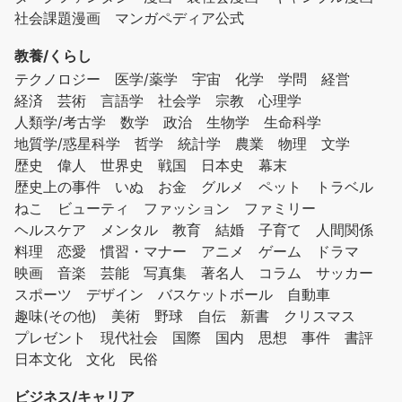
社会課題漫画
マンガペディア公式
教養/くらし
テクノロジー
医学/薬学
宇宙
化学
学問
経営
経済
芸術
言語学
社会学
宗教
心理学
人類学/考古学
数学
政治
生物学
生命科学
地質学/惑星科学
哲学
統計学
農業
物理
文学
歴史
偉人
世界史
戦国
日本史
幕末
歴史上の事件
いぬ
お金
グルメ
ペット
トラベル
ねこ
ビューティ
ファッション
ファミリー
ヘルスケア
メンタル
教育
結婚
子育て
人間関係
料理
恋愛
慣習・マナー
アニメ
ゲーム
ドラマ
映画
音楽
芸能
写真集
著名人
コラム
サッカー
スポーツ
デザイン
バスケットボール
自動車
趣味(その他)
美術
野球
自伝
新書
クリスマス
プレゼント
現代社会
国際
国内
思想
事件
書評
日本文化
文化
民俗
ビジネス/キャリア