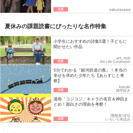
文芸
sakurasawa
夏休みの課題読書にぴったりな名作特集
小学生におすすめの詩集5選！子どもに
聞かせたい作品
art_nob
文芸
Art Life Cordinator
5分でわかる『銀河鉄道の夜』！本当の
幸せを求めた少年たち【あらすじと考
察】
kazuki
文芸
雑学好き
漫画「コジコジ」キャラの名言＆神回ま
とめ！面白さの理由を考察！
理桜奈1412
文芸
いろいろ本読み