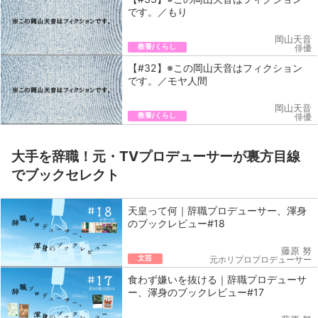
です。／もり
岡山天音
教養/くらし
俳優
【#32】※この岡山天音はフィクション
です。／モヤ人間
岡山天音
教養/くらし
俳優
大手を辞職！元・TVプロデューサーが裏方目線
でブックセレクト
天皇って何｜辞職プロデューサー、渾身
のブックレビュー#18
藤原 努
文芸
元ホリプロプロデューサー
食わず嫌いを抜ける｜辞職プロデューサ
ー、渾身のブックレビュー#17