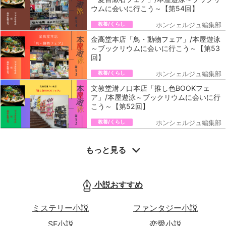
ウムに会いに行こう～【第54回】
教養/くらし
ホンシェルジュ編集部
金高堂本店「鳥・動物フェア」/本屋遊泳
～ブックリウムに会いに行こう～【第53
回】
教養/くらし
ホンシェルジュ編集部
文教堂溝ノ口本店「推し色BOOKフェ
ア」/本屋遊泳～ブックリウムに会いに行
こう～【第52回】
教養/くらし
ホンシェルジュ編集部
もっと見る
小説おすすめ
ミステリー小説
ファンタジー小説
SF小説
恋愛小説