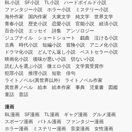
BL小説
SF小説
TL小説
ハードボイルド小説
ファンタジー小説
ホラー小説
ミステリー小説
海外作家
国内作家
大衆文学
純文学
世界文学
青春小説
歴史小説
恋愛小説
官能小説
経済小説
百合小説
エッセイ
詩集
アンソロジー
ジュブナイル
ショートショート
戯曲
泣ける小説
古典
時代小説
短編小説
冒険小説
アニメ化小説
ドラマ化小説
どんでん返し小説
ベストセラー小説
映画化小説
後味が悪い小説
切ない小説
読む人を選ぶ小説
微エロ小説
文学賞受賞作
犯罪小説
推理小説
短歌
俳句
ライトノベル(異世界以外)
ライトノベル作家
異世界ノベル
絵本
絵本作家
事典
児童書
図鑑
童話
昔話
漫画
BL漫画
SF漫画
TL漫画
ギャグ漫画
グルメ漫画
スポーツ漫画
バトル漫画
ファンタジー漫画
ホラー漫画
ミステリー漫画
音楽漫画
女性漫画