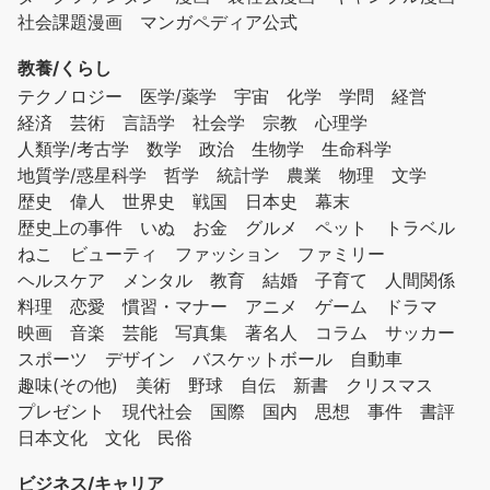
社会課題漫画
マンガペディア公式
教養/くらし
テクノロジー
医学/薬学
宇宙
化学
学問
経営
経済
芸術
言語学
社会学
宗教
心理学
人類学/考古学
数学
政治
生物学
生命科学
地質学/惑星科学
哲学
統計学
農業
物理
文学
歴史
偉人
世界史
戦国
日本史
幕末
歴史上の事件
いぬ
お金
グルメ
ペット
トラベル
ねこ
ビューティ
ファッション
ファミリー
ヘルスケア
メンタル
教育
結婚
子育て
人間関係
料理
恋愛
慣習・マナー
アニメ
ゲーム
ドラマ
映画
音楽
芸能
写真集
著名人
コラム
サッカー
スポーツ
デザイン
バスケットボール
自動車
趣味(その他)
美術
野球
自伝
新書
クリスマス
プレゼント
現代社会
国際
国内
思想
事件
書評
日本文化
文化
民俗
ビジネス/キャリア