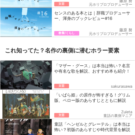
藤原 努
文芸
元ホリプロプロデューサー
センスのある本とは｜辞職プロデューサ
ー、渾身のブックレビュー#16
藤原 努
教養/くらし
元ホリプロプロデューサー
これ知ってた？名作の裏側に潜むホラー要素
「マザー・グース」は本当は怖い？名言
や有名な歌を解説、おすすめ本も紹介！
文芸
sakurasawa
「いばら姫」の原作が怖すぎる！グリム
版、ペロー版のあらすじとともに解説
Zuleta
文芸
童話の裏側マニア
童話「ヘンゼルとグレーテル」は本当は
怖い？初版のあらすじや時代背景を解説