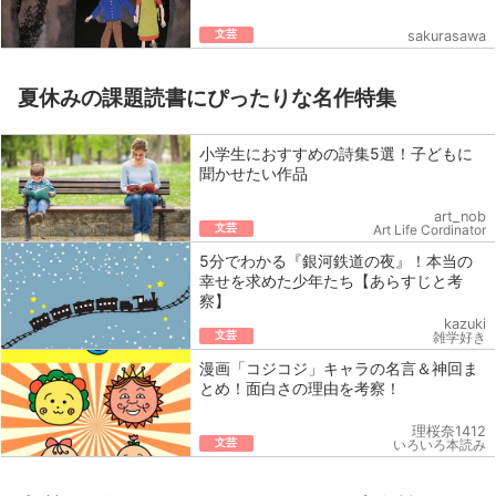
文芸
sakurasawa
夏休みの課題読書にぴったりな名作特集
小学生におすすめの詩集5選！子どもに
聞かせたい作品
art_nob
文芸
Art Life Cordinator
5分でわかる『銀河鉄道の夜』！本当の
幸せを求めた少年たち【あらすじと考
察】
kazuki
文芸
雑学好き
漫画「コジコジ」キャラの名言＆神回ま
とめ！面白さの理由を考察！
理桜奈1412
文芸
いろいろ本読み