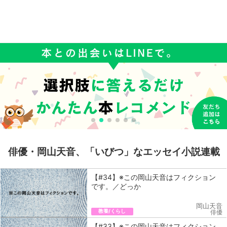
俳優・岡山天音、「いびつ」なエッセイ小説連載
【#34】※この岡山天音はフィクション
です。／どっか
岡山天音
教養/くらし
俳優
【#33】※この岡山天音はフィクション