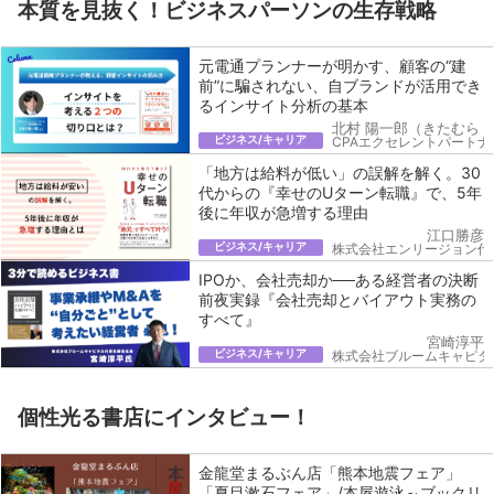
本質を見抜く！ビジネスパーソンの生存戦略
元電通プランナーが明かす、顧客の“建
前”に騙されない、自ブランドが活用でき
るインサイト分析の基本
北村 陽一郎（きたむら 
ビジネス/キャリア
CPAエクセレントパートナ
「地方は給料が低い」の誤解を解く。30
代からの『幸せのUターン転職』で、5年
後に年収が急増する理由
江口勝彦
ビジネス/キャリア
株式会社エンリージョン代
IPOか、会社売却か──ある経営者の決断
前夜実録『会社売却とバイアウト実務の
すべて』
宮崎淳平
ビジネス/キャリア
株式会社ブルームキャピタ
個性光る書店にインタビュー！
金龍堂まるぶん店「熊本地震フェア」
「夏目漱石フェア」/本屋遊泳～ブックリ