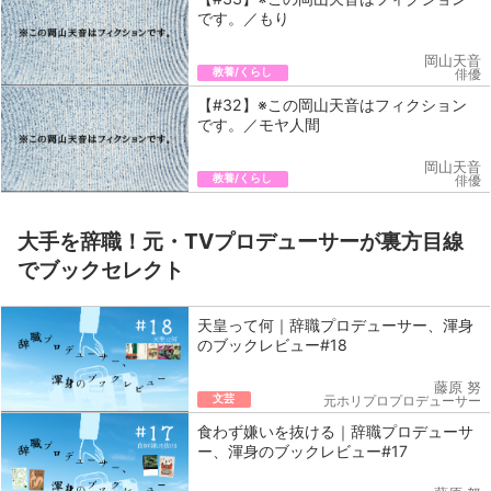
です。／もり
岡山天音
教養/くらし
俳優
【#32】※この岡山天音はフィクション
です。／モヤ人間
岡山天音
教養/くらし
俳優
大手を辞職！元・TVプロデューサーが裏方目線
でブックセレクト
天皇って何｜辞職プロデューサー、渾身
のブックレビュー#18
藤原 努
文芸
元ホリプロプロデューサー
食わず嫌いを抜ける｜辞職プロデューサ
ー、渾身のブックレビュー#17