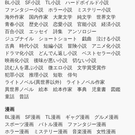
BL小説
SF小説
TL小説
ハードボイルド小説
ファンタジー小説
ホラー小説
ミステリー小説
海外作家
国内作家
大衆文学
純文学
世界文学
青春小説
歴史小説
恋愛小説
官能小説
経済小説
百合小説
エッセイ
詩集
アンソロジー
ジュブナイル
ショートショート
戯曲
泣ける小説
古典
時代小説
短編小説
冒険小説
アニメ化小説
ドラマ化小説
どんでん返し小説
ベストセラー小説
映画化小説
後味が悪い小説
切ない小説
読む人を選ぶ小説
微エロ小説
文学賞受賞作
犯罪小説
推理小説
短歌
俳句
ライトノベル(異世界以外)
ライトノベル作家
異世界ノベル
絵本
絵本作家
事典
児童書
図鑑
童話
昔話
漫画
BL漫画
SF漫画
TL漫画
ギャグ漫画
グルメ漫画
スポーツ漫画
バトル漫画
ファンタジー漫画
ホラー漫画
ミステリー漫画
音楽漫画
女性漫画