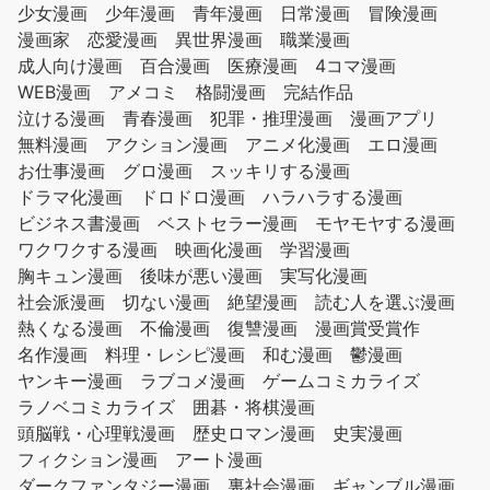
少女漫画
少年漫画
青年漫画
日常漫画
冒険漫画
漫画家
恋愛漫画
異世界漫画
職業漫画
成人向け漫画
百合漫画
医療漫画
4コマ漫画
WEB漫画
アメコミ
格闘漫画
完結作品
泣ける漫画
青春漫画
犯罪・推理漫画
漫画アプリ
無料漫画
アクション漫画
アニメ化漫画
エロ漫画
お仕事漫画
グロ漫画
スッキリする漫画
ドラマ化漫画
ドロドロ漫画
ハラハラする漫画
ビジネス書漫画
ベストセラー漫画
モヤモヤする漫画
ワクワクする漫画
映画化漫画
学習漫画
胸キュン漫画
後味が悪い漫画
実写化漫画
社会派漫画
切ない漫画
絶望漫画
読む人を選ぶ漫画
熱くなる漫画
不倫漫画
復讐漫画
漫画賞受賞作
名作漫画
料理・レシピ漫画
和む漫画
鬱漫画
ヤンキー漫画
ラブコメ漫画
ゲームコミカライズ
ラノベコミカライズ
囲碁・将棋漫画
頭脳戦・心理戦漫画
歴史ロマン漫画
史実漫画
フィクション漫画
アート漫画
ダークファンタジー漫画
裏社会漫画
ギャンブル漫画