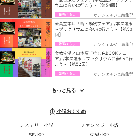
ウムに会いに行こう～【第54回】
教養/くらし
ホンシェルジュ編集部
金高堂本店「鳥・動物フェア」/本屋遊泳
～ブックリウムに会いに行こう～【第53
回】
教養/くらし
ホンシェルジュ編集部
文教堂溝ノ口本店「推し色BOOKフェ
ア」/本屋遊泳～ブックリウムに会いに行
こう～【第52回】
教養/くらし
ホンシェルジュ編集部
もっと見る
小説おすすめ
ミステリー小説
ファンタジー小説
SF小説
恋愛小説