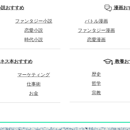
小説おすすめ
漫画お
ファンタジー小説
バトル漫画
恋愛小説
ファンタジー漫画
時代小説
恋愛漫画
教養お
ネス本おすすめ
歴史
マーケティング
哲学
仕事術
宗教
お金