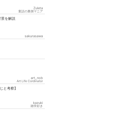
Zuleta
童話の裏側マニア
背景を解説
sakurasawa
art_nob
Art Life Cordinator
じと考察】
kazuki
雑学好き