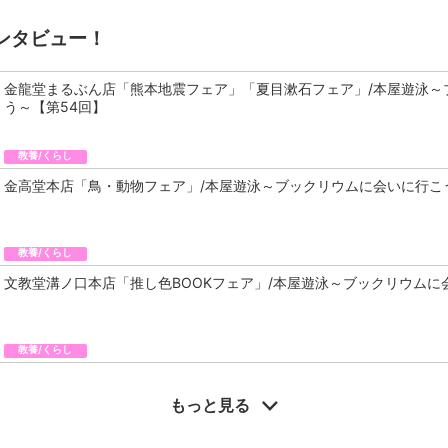
ンタビュー！
金龍堂まるぶん店「熊本地震フェア」「夏目漱石フェア」/本屋遊泳～
う～【第54回】
教養/くらし
金高堂本店「鳥・動物フェア」/本屋遊泳～ブックリウムに会いに行こ
教養/くらし
文教堂溝ノ口本店「推し色BOOKフェア」/本屋遊泳～ブックリウムに
教養/くらし
もっと見る