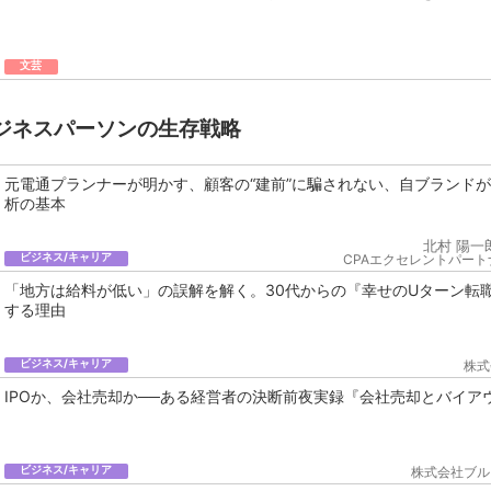
文芸
ジネスパーソンの生存戦略
元電通プランナーが明かす、顧客の“建前”に騙されない、自ブランド
析の基本
北村 陽一
ビジネス/キャリア
CPAエクセレントパート
「地方は給料が低い」の誤解を解く。30代からの『幸せのUターン転
する理由
ビジネス/キャリア
株式
IPOか、会社売却か──ある経営者の決断前夜実録『会社売却とバイア
ビジネス/キャリア
株式会社ブル