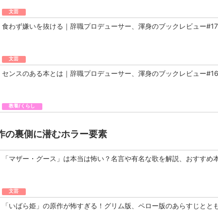
文芸
食わず嫌いを抜ける｜辞職プロデューサー、渾身のブックレビュー#17
文芸
センスのある本とは｜辞職プロデューサー、渾身のブックレビュー#1
教養/くらし
作の裏側に潜むホラー要素
「マザー・グース」は本当は怖い？名言や有名な歌を解説、おすすめ
文芸
「いばら姫」の原作が怖すぎる！グリム版、ペロー版のあらすじとと