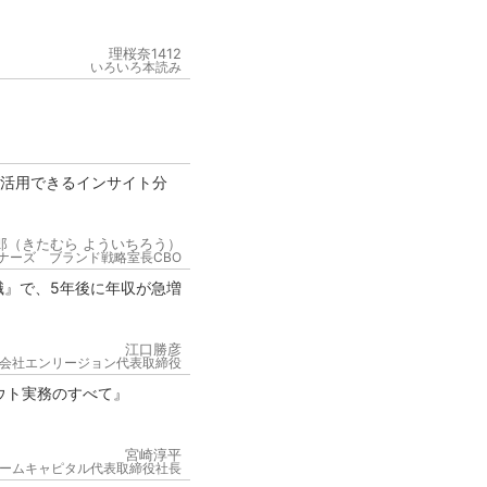
理桜奈1412
いろいろ本読み
が活用できるインサイト分
郎（きたむら よういちろう）
ナーズ ブランド戦略室長CBO
職』で、5年後に年収が急増
江口勝彦
会社エンリージョン代表取締役
ウト実務のすべて』
宮崎淳平
ームキャピタル代表取締役社長