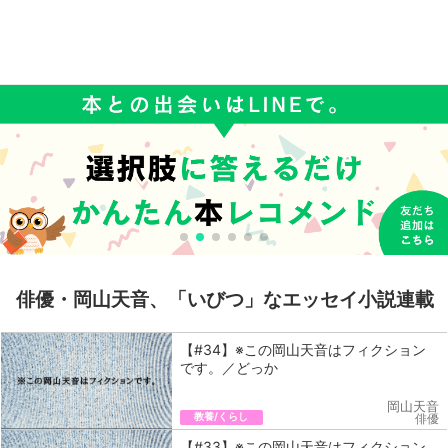
俳優・岡山天音、「いびつ」なエッセイ小説連載
【#34】※この岡山天音はフィクション
です。／どっか
岡山天音
教養/くらし
俳優
【#33】※この岡山天音はフィクション