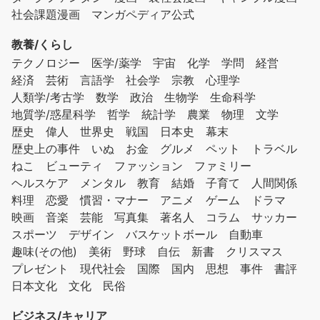
社会課題漫画
マンガペディア公式
教養/くらし
テクノロジー
医学/薬学
宇宙
化学
学問
経営
経済
芸術
言語学
社会学
宗教
心理学
人類学/考古学
数学
政治
生物学
生命科学
地質学/惑星科学
哲学
統計学
農業
物理
文学
歴史
偉人
世界史
戦国
日本史
幕末
歴史上の事件
いぬ
お金
グルメ
ペット
トラベル
ねこ
ビューティ
ファッション
ファミリー
ヘルスケア
メンタル
教育
結婚
子育て
人間関係
料理
恋愛
慣習・マナー
アニメ
ゲーム
ドラマ
映画
音楽
芸能
写真集
著名人
コラム
サッカー
スポーツ
デザイン
バスケットボール
自動車
趣味(その他)
美術
野球
自伝
新書
クリスマス
プレゼント
現代社会
国際
国内
思想
事件
書評
日本文化
文化
民俗
ビジネス/キャリア