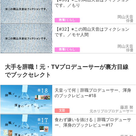
です。／もり
岡山天音
教養/くらし
俳優
【#32】※この岡山天音はフィクション
です。／モヤ人間
岡山天音
教養/くらし
俳優
大手を辞職！元・TVプロデューサーが裏方目線
でブックセレクト
天皇って何｜辞職プロデューサー、渾身
のブックレビュー#18
藤原 努
文芸
元ホリプロプロデューサー
食わず嫌いを抜ける｜辞職プロデューサ
ー、渾身のブックレビュー#17