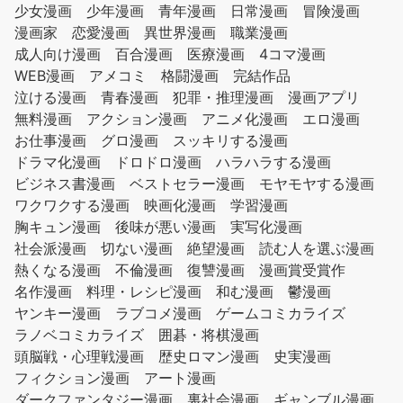
少女漫画
少年漫画
青年漫画
日常漫画
冒険漫画
漫画家
恋愛漫画
異世界漫画
職業漫画
成人向け漫画
百合漫画
医療漫画
4コマ漫画
WEB漫画
アメコミ
格闘漫画
完結作品
泣ける漫画
青春漫画
犯罪・推理漫画
漫画アプリ
無料漫画
アクション漫画
アニメ化漫画
エロ漫画
お仕事漫画
グロ漫画
スッキリする漫画
ドラマ化漫画
ドロドロ漫画
ハラハラする漫画
ビジネス書漫画
ベストセラー漫画
モヤモヤする漫画
ワクワクする漫画
映画化漫画
学習漫画
胸キュン漫画
後味が悪い漫画
実写化漫画
社会派漫画
切ない漫画
絶望漫画
読む人を選ぶ漫画
熱くなる漫画
不倫漫画
復讐漫画
漫画賞受賞作
名作漫画
料理・レシピ漫画
和む漫画
鬱漫画
ヤンキー漫画
ラブコメ漫画
ゲームコミカライズ
ラノベコミカライズ
囲碁・将棋漫画
頭脳戦・心理戦漫画
歴史ロマン漫画
史実漫画
フィクション漫画
アート漫画
ダークファンタジー漫画
裏社会漫画
ギャンブル漫画