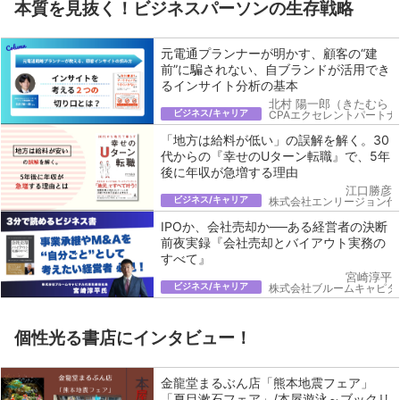
本質を見抜く！ビジネスパーソンの生存戦略
元電通プランナーが明かす、顧客の“建
前”に騙されない、自ブランドが活用でき
るインサイト分析の基本
北村 陽一郎（きたむら 
ビジネス/キャリア
CPAエクセレントパートナ
「地方は給料が低い」の誤解を解く。30
代からの『幸せのUターン転職』で、5年
後に年収が急増する理由
江口勝彦
ビジネス/キャリア
株式会社エンリージョン代
IPOか、会社売却か──ある経営者の決断
前夜実録『会社売却とバイアウト実務の
すべて』
宮崎淳平
ビジネス/キャリア
株式会社ブルームキャピタ
個性光る書店にインタビュー！
金龍堂まるぶん店「熊本地震フェア」
「夏目漱石フェア」/本屋遊泳～ブックリ