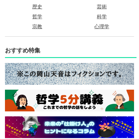
歴史
芸術
哲学
科学
宗教
心理学
おすすめ特集