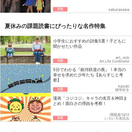
文芸
sakurasawa
夏休みの課題読書にぴったりな名作特集
小学生におすすめの詩集5選！子どもに
聞かせたい作品
art_nob
文芸
Art Life Cordinator
5分でわかる『銀河鉄道の夜』！本当の
幸せを求めた少年たち【あらすじと考
察】
kazuki
文芸
雑学好き
漫画「コジコジ」キャラの名言＆神回ま
とめ！面白さの理由を考察！
理桜奈1412
文芸
いろいろ本読み