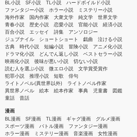
BL小説
SF小説
TL小説
ハードボイルド小説
ファンタジー小説
ホラー小説
ミステリー小説
海外作家
国内作家
大衆文学
純文学
世界文学
青春小説
歴史小説
恋愛小説
官能小説
経済小説
百合小説
エッセイ
詩集
アンソロジー
ジュブナイル
ショートショート
戯曲
泣ける小説
古典
時代小説
短編小説
冒険小説
アニメ化小説
ドラマ化小説
どんでん返し小説
ベストセラー小説
映画化小説
後味が悪い小説
切ない小説
読む人を選ぶ小説
微エロ小説
文学賞受賞作
犯罪小説
推理小説
短歌
俳句
ライトノベル(異世界以外)
ライトノベル作家
異世界ノベル
絵本
絵本作家
事典
児童書
図鑑
童話
昔話
漫画
BL漫画
SF漫画
TL漫画
ギャグ漫画
グルメ漫画
スポーツ漫画
バトル漫画
ファンタジー漫画
ホラー漫画
ミステリー漫画
音楽漫画
女性漫画