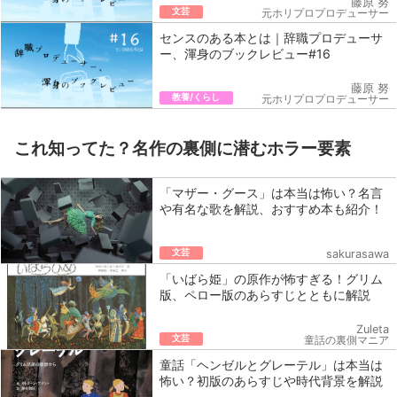
藤原 努
文芸
元ホリプロプロデューサー
センスのある本とは｜辞職プロデューサ
ー、渾身のブックレビュー#16
藤原 努
教養/くらし
元ホリプロプロデューサー
これ知ってた？名作の裏側に潜むホラー要素
「マザー・グース」は本当は怖い？名言
や有名な歌を解説、おすすめ本も紹介！
文芸
sakurasawa
「いばら姫」の原作が怖すぎる！グリム
版、ペロー版のあらすじとともに解説
Zuleta
文芸
童話の裏側マニア
童話「ヘンゼルとグレーテル」は本当は
怖い？初版のあらすじや時代背景を解説