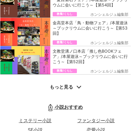
ウムに会いに行こう～【第54回】
教養/くらし
ホンシェルジュ編集部
金高堂本店「鳥・動物フェア」/本屋遊泳
～ブックリウムに会いに行こう～【第53
回】
教養/くらし
ホンシェルジュ編集部
文教堂溝ノ口本店「推し色BOOKフェ
ア」/本屋遊泳～ブックリウムに会いに行
こう～【第52回】
教養/くらし
ホンシェルジュ編集部
もっと見る
小説おすすめ
ミステリー小説
ファンタジー小説
SF小説
恋愛小説