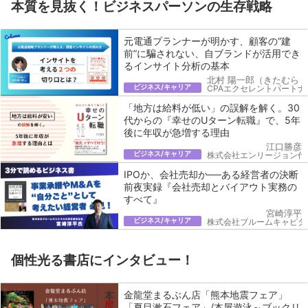
本質を見抜く！ビジネスパーソンの生存戦略
元電通プランナーが明かす、顧客の“建
前”に騙されない、自ブランドが活用でき
るインサイト分析の基本
北村 陽一郎（きたむら 
ビジネス/キャリア
CPAエクセレントパートナ
「地方は給料が低い」の誤解を解く。30
代からの『幸せのUターン転職』で、5年
後に年収が急増する理由
江口勝彦
ビジネス/キャリア
株式会社エンリージョン代
IPOか、会社売却か──ある経営者の決断
前夜実録『会社売却とバイアウト実務の
すべて』
宮崎淳平
ビジネス/キャリア
株式会社ブルームキャピタ
個性光る書店にインタビュー！
金龍堂まるぶん店「熊本地震フェア」
「夏目漱石フェア」/本屋遊泳～ブックリ