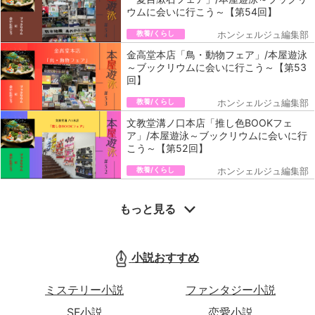
ウムに会いに行こう～【第54回】
教養/くらし
ホンシェルジュ編集部
金高堂本店「鳥・動物フェア」/本屋遊泳
～ブックリウムに会いに行こう～【第53
回】
教養/くらし
ホンシェルジュ編集部
文教堂溝ノ口本店「推し色BOOKフェ
ア」/本屋遊泳～ブックリウムに会いに行
こう～【第52回】
教養/くらし
ホンシェルジュ編集部
もっと見る
小説おすすめ
ミステリー小説
ファンタジー小説
SF小説
恋愛小説