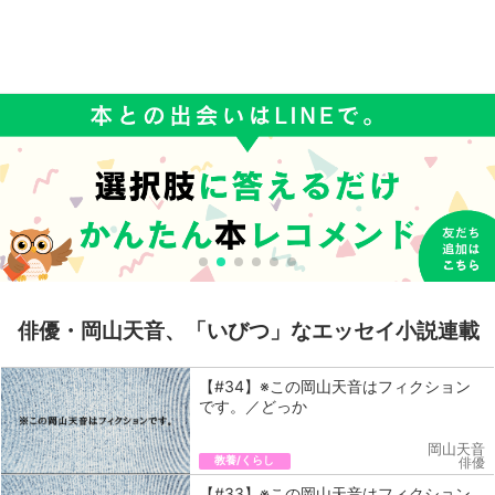
俳優・岡山天音、「いびつ」なエッセイ小説連載
【#34】※この岡山天音はフィクション
です。／どっか
岡山天音
教養/くらし
俳優
【#33】※この岡山天音はフィクション