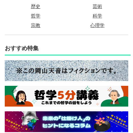
歴史
芸術
哲学
科学
宗教
心理学
おすすめ特集