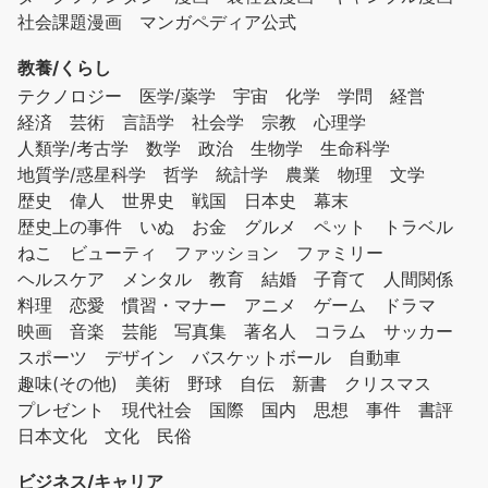
社会課題漫画
マンガペディア公式
教養/くらし
テクノロジー
医学/薬学
宇宙
化学
学問
経営
経済
芸術
言語学
社会学
宗教
心理学
人類学/考古学
数学
政治
生物学
生命科学
地質学/惑星科学
哲学
統計学
農業
物理
文学
歴史
偉人
世界史
戦国
日本史
幕末
歴史上の事件
いぬ
お金
グルメ
ペット
トラベル
ねこ
ビューティ
ファッション
ファミリー
ヘルスケア
メンタル
教育
結婚
子育て
人間関係
料理
恋愛
慣習・マナー
アニメ
ゲーム
ドラマ
映画
音楽
芸能
写真集
著名人
コラム
サッカー
スポーツ
デザイン
バスケットボール
自動車
趣味(その他)
美術
野球
自伝
新書
クリスマス
プレゼント
現代社会
国際
国内
思想
事件
書評
日本文化
文化
民俗
ビジネス/キャリア