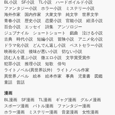
BL小説
SF小説
TL小説
ハードボイルド小説
ファンタジー小説
ホラー小説
ミステリー小説
海外作家
国内作家
大衆文学
純文学
世界文学
青春小説
歴史小説
恋愛小説
官能小説
経済小説
百合小説
エッセイ
詩集
アンソロジー
ジュブナイル
ショートショート
戯曲
泣ける小説
古典
時代小説
短編小説
冒険小説
アニメ化小説
ドラマ化小説
どんでん返し小説
ベストセラー小説
映画化小説
後味が悪い小説
切ない小説
読む人を選ぶ小説
微エロ小説
文学賞受賞作
犯罪小説
推理小説
短歌
俳句
ライトノベル(異世界以外)
ライトノベル作家
異世界ノベル
絵本
絵本作家
事典
児童書
図鑑
童話
昔話
漫画
BL漫画
SF漫画
TL漫画
ギャグ漫画
グルメ漫画
スポーツ漫画
バトル漫画
ファンタジー漫画
ホラー漫画
ミステリー漫画
音楽漫画
女性漫画