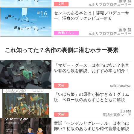
藤原 努
文芸
元ホリプロプロデューサー
センスのある本とは｜辞職プロデューサ
ー、渾身のブックレビュー#16
藤原 努
教養/くらし
元ホリプロプロデューサー
これ知ってた？名作の裏側に潜むホラー要素
「マザー・グース」は本当は怖い？名言
や有名な歌を解説、おすすめ本も紹介！
文芸
sakurasawa
「いばら姫」の原作が怖すぎる！グリム
版、ペロー版のあらすじとともに解説
Zuleta
文芸
童話の裏側マニア
童話「ヘンゼルとグレーテル」は本当は
怖い？初版のあらすじや時代背景を解説