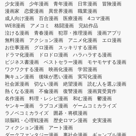
少女漫画
少年漫画
青年漫画
日常漫画
冒険漫画
漫画家
恋愛漫画
異世界漫画
職業漫画
成人向け漫画
百合漫画
医療漫画
4コマ漫画
WEB漫画
アメコミ
格闘漫画
完結作品
泣ける漫画
青春漫画
犯罪・推理漫画
漫画アプリ
無料漫画
アクション漫画
アニメ化漫画
エロ漫画
お仕事漫画
グロ漫画
スッキリする漫画
ドラマ化漫画
ドロドロ漫画
ハラハラする漫画
ビジネス書漫画
ベストセラー漫画
モヤモヤする漫画
ワクワクする漫画
映画化漫画
学習漫画
胸キュン漫画
後味が悪い漫画
実写化漫画
社会派漫画
切ない漫画
絶望漫画
読む人を選ぶ漫画
熱くなる漫画
不倫漫画
復讐漫画
漫画賞受賞作
名作漫画
料理・レシピ漫画
和む漫画
鬱漫画
ヤンキー漫画
ラブコメ漫画
ゲームコミカライズ
ラノベコミカライズ
囲碁・将棋漫画
頭脳戦・心理戦漫画
歴史ロマン漫画
史実漫画
フィクション漫画
アート漫画
ダークファンタジー漫画
裏社会漫画
ギャンブル漫画