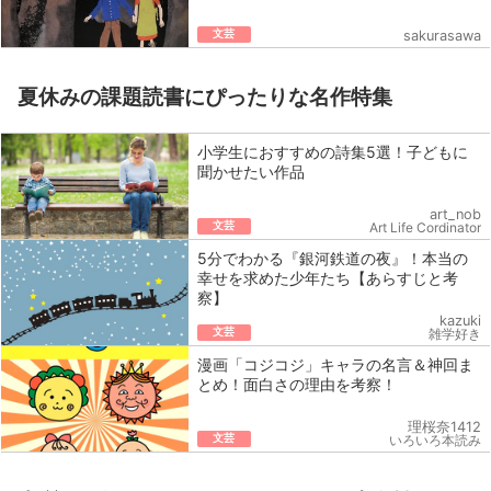
文芸
sakurasawa
夏休みの課題読書にぴったりな名作特集
小学生におすすめの詩集5選！子どもに
聞かせたい作品
art_nob
文芸
Art Life Cordinator
5分でわかる『銀河鉄道の夜』！本当の
幸せを求めた少年たち【あらすじと考
察】
kazuki
文芸
雑学好き
漫画「コジコジ」キャラの名言＆神回ま
とめ！面白さの理由を考察！
理桜奈1412
文芸
いろいろ本読み