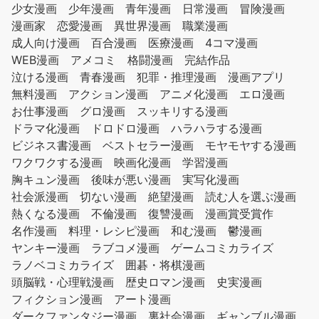
少女漫画
少年漫画
青年漫画
日常漫画
冒険漫画
漫画家
恋愛漫画
異世界漫画
職業漫画
成人向け漫画
百合漫画
医療漫画
4コマ漫画
WEB漫画
アメコミ
格闘漫画
完結作品
泣ける漫画
青春漫画
犯罪・推理漫画
漫画アプリ
無料漫画
アクション漫画
アニメ化漫画
エロ漫画
お仕事漫画
グロ漫画
スッキリする漫画
ドラマ化漫画
ドロドロ漫画
ハラハラする漫画
ビジネス書漫画
ベストセラー漫画
モヤモヤする漫画
ワクワクする漫画
映画化漫画
学習漫画
胸キュン漫画
後味が悪い漫画
実写化漫画
社会派漫画
切ない漫画
絶望漫画
読む人を選ぶ漫画
熱くなる漫画
不倫漫画
復讐漫画
漫画賞受賞作
名作漫画
料理・レシピ漫画
和む漫画
鬱漫画
ヤンキー漫画
ラブコメ漫画
ゲームコミカライズ
ラノベコミカライズ
囲碁・将棋漫画
頭脳戦・心理戦漫画
歴史ロマン漫画
史実漫画
フィクション漫画
アート漫画
ダークファンタジー漫画
裏社会漫画
ギャンブル漫画