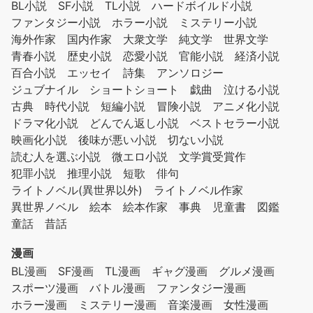
BL小説
SF小説
TL小説
ハードボイルド小説
ファンタジー小説
ホラー小説
ミステリー小説
海外作家
国内作家
大衆文学
純文学
世界文学
青春小説
歴史小説
恋愛小説
官能小説
経済小説
百合小説
エッセイ
詩集
アンソロジー
ジュブナイル
ショートショート
戯曲
泣ける小説
古典
時代小説
短編小説
冒険小説
アニメ化小説
ドラマ化小説
どんでん返し小説
ベストセラー小説
映画化小説
後味が悪い小説
切ない小説
読む人を選ぶ小説
微エロ小説
文学賞受賞作
犯罪小説
推理小説
短歌
俳句
ライトノベル(異世界以外)
ライトノベル作家
異世界ノベル
絵本
絵本作家
事典
児童書
図鑑
童話
昔話
漫画
BL漫画
SF漫画
TL漫画
ギャグ漫画
グルメ漫画
スポーツ漫画
バトル漫画
ファンタジー漫画
ホラー漫画
ミステリー漫画
音楽漫画
女性漫画