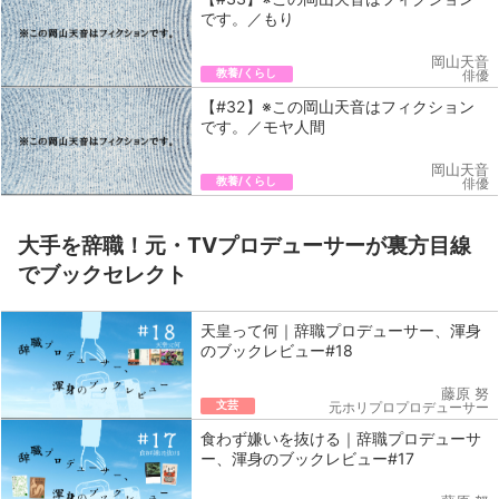
です。／もり
岡山天音
教養/くらし
俳優
【#32】※この岡山天音はフィクション
です。／モヤ人間
岡山天音
教養/くらし
俳優
大手を辞職！元・TVプロデューサーが裏方目線
でブックセレクト
天皇って何｜辞職プロデューサー、渾身
のブックレビュー#18
藤原 努
文芸
元ホリプロプロデューサー
食わず嫌いを抜ける｜辞職プロデューサ
ー、渾身のブックレビュー#17