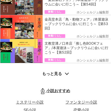
ウムに会いに行こう～【第54回】
教養/くらし
ホンシェルジュ編集部
金高堂本店「鳥・動物フェア」/本屋遊泳
～ブックリウムに会いに行こう～【第53
回】
教養/くらし
ホンシェルジュ編集部
文教堂溝ノ口本店「推し色BOOKフェ
ア」/本屋遊泳～ブックリウムに会いに行
こう～【第52回】
教養/くらし
ホンシェルジュ編集部
もっと見る
小説おすすめ
ミステリー小説
ファンタジー小説
SF小説
恋愛小説