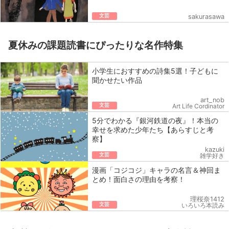
文芸
sakurasawa
夏休みの課題読書にぴったりな名作特集
小学生におすすめの詩集5選！子どもに
聞かせたい作品
art_nob
文芸
Art Life Cordinator
5分でわかる『銀河鉄道の夜』！本当の
幸せを求めた少年たち【あらすじと考
察】
kazuki
文芸
雑学好き
漫画「コジコジ」キャラの名言＆神回ま
とめ！面白さの理由を考察！
理桜奈1412
文芸
いろいろ本読み