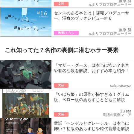
藤原 努
文芸
元ホリプロプロデューサー
センスのある本とは｜辞職プロデューサ
ー、渾身のブックレビュー#16
藤原 努
教養/くらし
元ホリプロプロデューサー
これ知ってた？名作の裏側に潜むホラー要素
「マザー・グース」は本当は怖い？名言
や有名な歌を解説、おすすめ本も紹介！
文芸
sakurasawa
「いばら姫」の原作が怖すぎる！グリム
版、ペロー版のあらすじとともに解説
Zuleta
文芸
童話の裏側マニア
童話「ヘンゼルとグレーテル」は本当は
怖い？初版のあらすじや時代背景を解説