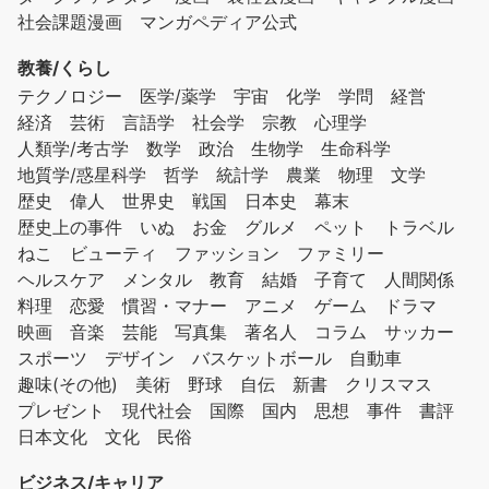
社会課題漫画
マンガペディア公式
教養/くらし
テクノロジー
医学/薬学
宇宙
化学
学問
経営
経済
芸術
言語学
社会学
宗教
心理学
人類学/考古学
数学
政治
生物学
生命科学
地質学/惑星科学
哲学
統計学
農業
物理
文学
歴史
偉人
世界史
戦国
日本史
幕末
歴史上の事件
いぬ
お金
グルメ
ペット
トラベル
ねこ
ビューティ
ファッション
ファミリー
ヘルスケア
メンタル
教育
結婚
子育て
人間関係
料理
恋愛
慣習・マナー
アニメ
ゲーム
ドラマ
映画
音楽
芸能
写真集
著名人
コラム
サッカー
スポーツ
デザイン
バスケットボール
自動車
趣味(その他)
美術
野球
自伝
新書
クリスマス
プレゼント
現代社会
国際
国内
思想
事件
書評
日本文化
文化
民俗
ビジネス/キャリア