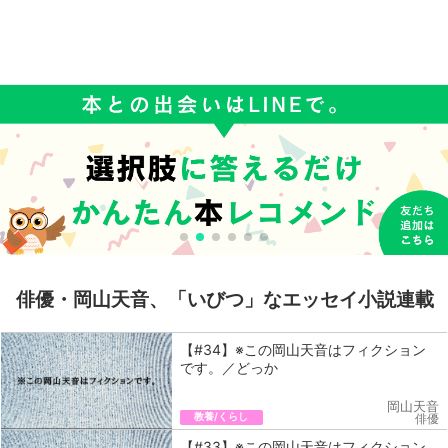
俳優・岡山天音、「いびつ」なエッセイ小説連載
【#34】※この岡山天音はフィクション
です。／どっか
岡山天音
教養/くらし
俳優
【#33】※この岡山天音はフィクション