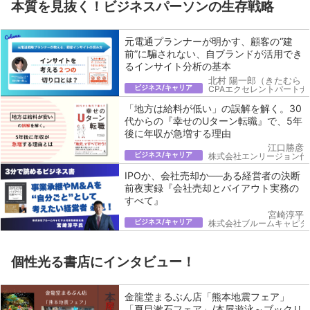
本質を見抜く！ビジネスパーソンの生存戦略
元電通プランナーが明かす、顧客の“建
前”に騙されない、自ブランドが活用でき
るインサイト分析の基本
北村 陽一郎（きたむら 
ビジネス/キャリア
CPAエクセレントパートナ
「地方は給料が低い」の誤解を解く。30
代からの『幸せのUターン転職』で、5年
後に年収が急増する理由
江口勝彦
ビジネス/キャリア
株式会社エンリージョン代
IPOか、会社売却か──ある経営者の決断
前夜実録『会社売却とバイアウト実務の
すべて』
宮崎淳平
ビジネス/キャリア
株式会社ブルームキャピタ
個性光る書店にインタビュー！
金龍堂まるぶん店「熊本地震フェア」
「夏目漱石フェア」/本屋遊泳～ブックリ