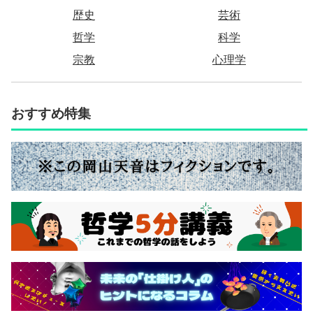
歴史
芸術
哲学
科学
宗教
心理学
おすすめ特集