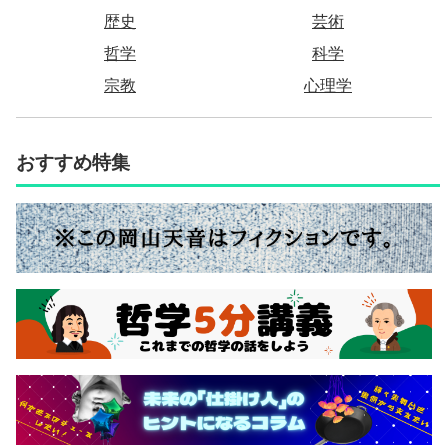
歴史
芸術
哲学
科学
宗教
心理学
おすすめ特集