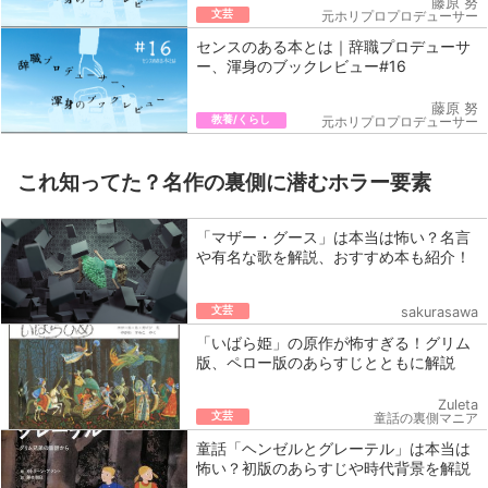
藤原 努
文芸
元ホリプロプロデューサー
センスのある本とは｜辞職プロデューサ
ー、渾身のブックレビュー#16
藤原 努
教養/くらし
元ホリプロプロデューサー
これ知ってた？名作の裏側に潜むホラー要素
「マザー・グース」は本当は怖い？名言
や有名な歌を解説、おすすめ本も紹介！
文芸
sakurasawa
「いばら姫」の原作が怖すぎる！グリム
版、ペロー版のあらすじとともに解説
Zuleta
文芸
童話の裏側マニア
童話「ヘンゼルとグレーテル」は本当は
怖い？初版のあらすじや時代背景を解説