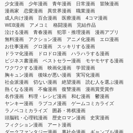
少女漫画
少年漫画
青年漫画
日常漫画
冒険漫画
漫画家
恋愛漫画
異世界漫画
職業漫画
成人向け漫画
百合漫画
医療漫画
4コマ漫画
WEB漫画
アメコミ
格闘漫画
完結作品
泣ける漫画
青春漫画
犯罪・推理漫画
漫画アプリ
無料漫画
アクション漫画
アニメ化漫画
エロ漫画
お仕事漫画
グロ漫画
スッキリする漫画
ドラマ化漫画
ドロドロ漫画
ハラハラする漫画
ビジネス書漫画
ベストセラー漫画
モヤモヤする漫画
ワクワクする漫画
映画化漫画
学習漫画
胸キュン漫画
後味が悪い漫画
実写化漫画
社会派漫画
切ない漫画
絶望漫画
読む人を選ぶ漫画
熱くなる漫画
不倫漫画
復讐漫画
漫画賞受賞作
名作漫画
料理・レシピ漫画
和む漫画
鬱漫画
ヤンキー漫画
ラブコメ漫画
ゲームコミカライズ
ラノベコミカライズ
囲碁・将棋漫画
頭脳戦・心理戦漫画
歴史ロマン漫画
史実漫画
フィクション漫画
アート漫画
ダークファンタジー漫画
裏社会漫画
ギャンブル漫画