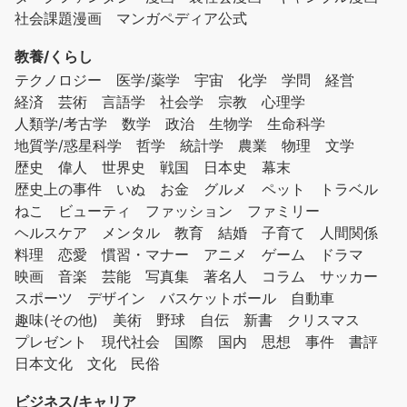
社会課題漫画
マンガペディア公式
教養/くらし
テクノロジー
医学/薬学
宇宙
化学
学問
経営
経済
芸術
言語学
社会学
宗教
心理学
人類学/考古学
数学
政治
生物学
生命科学
地質学/惑星科学
哲学
統計学
農業
物理
文学
歴史
偉人
世界史
戦国
日本史
幕末
歴史上の事件
いぬ
お金
グルメ
ペット
トラベル
ねこ
ビューティ
ファッション
ファミリー
ヘルスケア
メンタル
教育
結婚
子育て
人間関係
料理
恋愛
慣習・マナー
アニメ
ゲーム
ドラマ
映画
音楽
芸能
写真集
著名人
コラム
サッカー
スポーツ
デザイン
バスケットボール
自動車
趣味(その他)
美術
野球
自伝
新書
クリスマス
プレゼント
現代社会
国際
国内
思想
事件
書評
日本文化
文化
民俗
ビジネス/キャリア