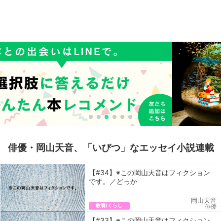
俳優・岡山天音、「いびつ」なエッセイ小説連載
【#34】※この岡山天音はフィクション
です。／どっか
岡山天音
教養/くらし
俳優
【#33】※この岡山天音はフィクション