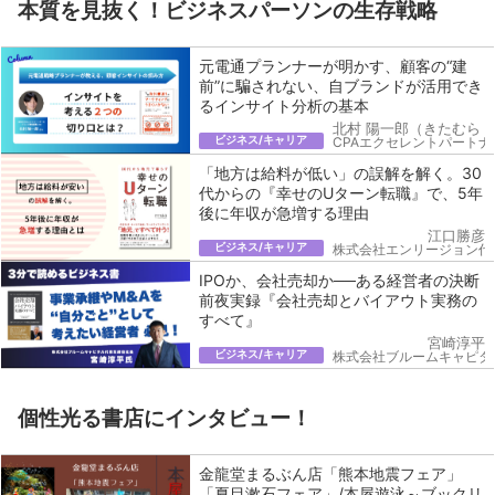
本質を見抜く！ビジネスパーソンの生存戦略
元電通プランナーが明かす、顧客の“建
前”に騙されない、自ブランドが活用でき
るインサイト分析の基本
北村 陽一郎（きたむら 
ビジネス/キャリア
CPAエクセレントパートナ
「地方は給料が低い」の誤解を解く。30
代からの『幸せのUターン転職』で、5年
後に年収が急増する理由
江口勝彦
ビジネス/キャリア
株式会社エンリージョン代
IPOか、会社売却か──ある経営者の決断
前夜実録『会社売却とバイアウト実務の
すべて』
宮崎淳平
ビジネス/キャリア
株式会社ブルームキャピタ
個性光る書店にインタビュー！
金龍堂まるぶん店「熊本地震フェア」
「夏目漱石フェア」/本屋遊泳～ブックリ