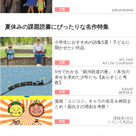
文芸
sakurasawa
夏休みの課題読書にぴったりな名作特集
小学生におすすめの詩集5選！子どもに
聞かせたい作品
art_nob
文芸
Art Life Cordinator
5分でわかる『銀河鉄道の夜』！本当の
幸せを求めた少年たち【あらすじと考
察】
kazuki
文芸
雑学好き
漫画「コジコジ」キャラの名言＆神回ま
とめ！面白さの理由を考察！
理桜奈1412
文芸
いろいろ本読み