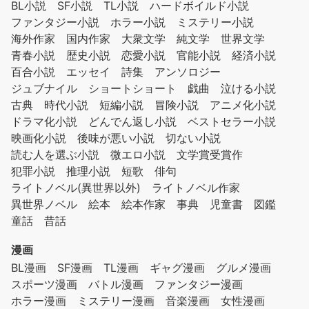
BL小説
SF小説
TL小説
ハードボイルド小説
ファンタジー小説
ホラー小説
ミステリー小説
海外作家
国内作家
大衆文学
純文学
世界文学
青春小説
歴史小説
恋愛小説
官能小説
経済小説
百合小説
エッセイ
詩集
アンソロジー
ジュブナイル
ショートショート
戯曲
泣ける小説
古典
時代小説
短編小説
冒険小説
アニメ化小説
ドラマ化小説
どんでん返し小説
ベストセラー小説
映画化小説
後味が悪い小説
切ない小説
読む人を選ぶ小説
微エロ小説
文学賞受賞作
犯罪小説
推理小説
短歌
俳句
ライトノベル(異世界以外)
ライトノベル作家
異世界ノベル
絵本
絵本作家
事典
児童書
図鑑
童話
昔話
漫画
BL漫画
SF漫画
TL漫画
ギャグ漫画
グルメ漫画
スポーツ漫画
バトル漫画
ファンタジー漫画
ホラー漫画
ミステリー漫画
音楽漫画
女性漫画