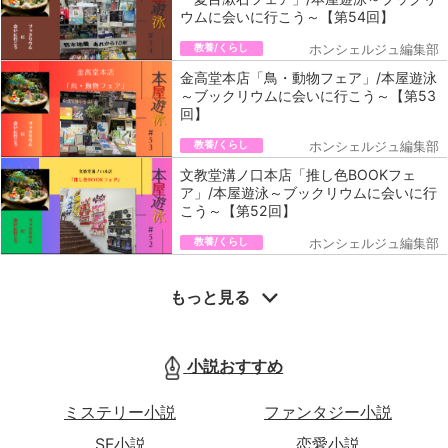
ウムに会いに行こう～【第54回】
教養/くらし
ホンシェルジュ編集部
金高堂本店「鳥・動物フェア」/本屋遊泳
～ブックリウムに会いに行こう～【第53
回】
教養/くらし
ホンシェルジュ編集部
文教堂溝ノ口本店「推し色BOOKフェ
ア」/本屋遊泳～ブックリウムに会いに行
こう～【第52回】
教養/くらし
ホンシェルジュ編集部
もっと見る
小説おすすめ
ミステリー小説
ファンタジー小説
SF小説
恋愛小説