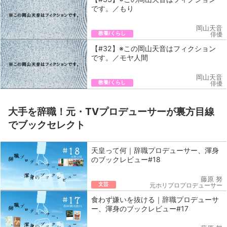
です。／もり
岡山天音
教養/くらし
俳優
【#32】※この岡山天音はフィクション
です。／モヤ人間
岡山天音
教養/くらし
俳優
大手を辞職！元・TVプロデューサーが裏方目線
でブックセレクト
天皇って何｜辞職プロデューサー、渾身
のブックレビュー#18
藤原 努
文芸
元ホリプロプロデューサー
食わず嫌いを抜ける｜辞職プロデューサ
ー、渾身のブックレビュー#17