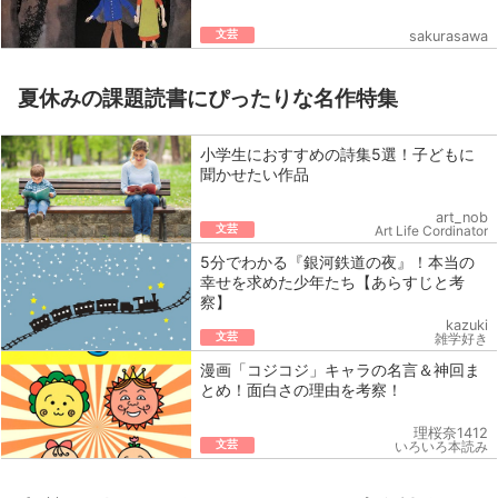
文芸
sakurasawa
夏休みの課題読書にぴったりな名作特集
小学生におすすめの詩集5選！子どもに
聞かせたい作品
art_nob
文芸
Art Life Cordinator
5分でわかる『銀河鉄道の夜』！本当の
幸せを求めた少年たち【あらすじと考
察】
kazuki
文芸
雑学好き
漫画「コジコジ」キャラの名言＆神回ま
とめ！面白さの理由を考察！
理桜奈1412
文芸
いろいろ本読み