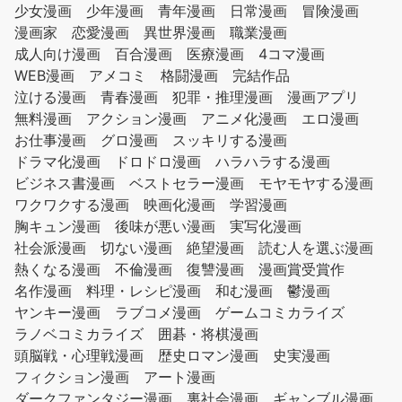
少女漫画
少年漫画
青年漫画
日常漫画
冒険漫画
漫画家
恋愛漫画
異世界漫画
職業漫画
成人向け漫画
百合漫画
医療漫画
4コマ漫画
WEB漫画
アメコミ
格闘漫画
完結作品
泣ける漫画
青春漫画
犯罪・推理漫画
漫画アプリ
無料漫画
アクション漫画
アニメ化漫画
エロ漫画
お仕事漫画
グロ漫画
スッキリする漫画
ドラマ化漫画
ドロドロ漫画
ハラハラする漫画
ビジネス書漫画
ベストセラー漫画
モヤモヤする漫画
ワクワクする漫画
映画化漫画
学習漫画
胸キュン漫画
後味が悪い漫画
実写化漫画
社会派漫画
切ない漫画
絶望漫画
読む人を選ぶ漫画
熱くなる漫画
不倫漫画
復讐漫画
漫画賞受賞作
名作漫画
料理・レシピ漫画
和む漫画
鬱漫画
ヤンキー漫画
ラブコメ漫画
ゲームコミカライズ
ラノベコミカライズ
囲碁・将棋漫画
頭脳戦・心理戦漫画
歴史ロマン漫画
史実漫画
フィクション漫画
アート漫画
ダークファンタジー漫画
裏社会漫画
ギャンブル漫画