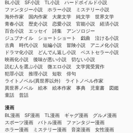
BL小説
SF小説
TL小説
ハードボイルド小説
ファンタジー小説
ホラー小説
ミステリー小説
海外作家
国内作家
大衆文学
純文学
世界文学
青春小説
歴史小説
恋愛小説
官能小説
経済小説
百合小説
エッセイ
詩集
アンソロジー
ジュブナイル
ショートショート
戯曲
泣ける小説
古典
時代小説
短編小説
冒険小説
アニメ化小説
ドラマ化小説
どんでん返し小説
ベストセラー小説
映画化小説
後味が悪い小説
切ない小説
読む人を選ぶ小説
微エロ小説
文学賞受賞作
犯罪小説
推理小説
短歌
俳句
ライトノベル(異世界以外)
ライトノベル作家
異世界ノベル
絵本
絵本作家
事典
児童書
図鑑
童話
昔話
漫画
BL漫画
SF漫画
TL漫画
ギャグ漫画
グルメ漫画
スポーツ漫画
バトル漫画
ファンタジー漫画
ホラー漫画
ミステリー漫画
音楽漫画
女性漫画