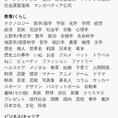
社会課題漫画
マンガペディア公式
教養/くらし
テクノロジー
医学/薬学
宇宙
化学
学問
経営
経済
芸術
言語学
社会学
宗教
心理学
人類学/考古学
数学
政治
生物学
生命科学
地質学/惑星科学
哲学
統計学
農業
物理
文学
歴史
偉人
世界史
戦国
日本史
幕末
歴史上の事件
いぬ
お金
グルメ
ペット
トラベル
ねこ
ビューティ
ファッション
ファミリー
ヘルスケア
メンタル
教育
結婚
子育て
人間関係
料理
恋愛
慣習・マナー
アニメ
ゲーム
ドラマ
映画
音楽
芸能
写真集
著名人
コラム
サッカー
スポーツ
デザイン
バスケットボール
自動車
趣味(その他)
美術
野球
自伝
新書
クリスマス
プレゼント
現代社会
国際
国内
思想
事件
書評
日本文化
文化
民俗
ビジネス/キャリア