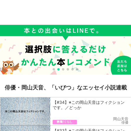
俳優・岡山天音、「いびつ」なエッセイ小説連載
【#34】※この岡山天音はフィクション
です。／どっか
岡山天音
教養/くらし
俳優
【#33】※この岡山天音はフィクション