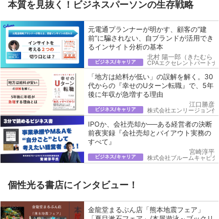
本質を見抜く！ビジネスパーソンの生存戦略
元電通プランナーが明かす、顧客の“建
前”に騙されない、自ブランドが活用でき
るインサイト分析の基本
北村 陽一郎（きたむら 
ビジネス/キャリア
CPAエクセレントパートナ
「地方は給料が低い」の誤解を解く。30
代からの『幸せのUターン転職』で、5年
後に年収が急増する理由
江口勝彦
ビジネス/キャリア
株式会社エンリージョン代
IPOか、会社売却か──ある経営者の決断
前夜実録『会社売却とバイアウト実務の
すべて』
宮崎淳平
ビジネス/キャリア
株式会社ブルームキャピタ
個性光る書店にインタビュー！
金龍堂まるぶん店「熊本地震フェア」
「夏目漱石フェア」/本屋遊泳～ブックリ