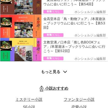
ウムに会いに行こう～【第54回】
教養/くらし
ホンシェルジュ編集部
金高堂本店「鳥・動物フェア」/本屋遊泳
～ブックリウムに会いに行こう～【第53
回】
教養/くらし
ホンシェルジュ編集部
文教堂溝ノ口本店「推し色BOOKフェ
ア」/本屋遊泳～ブックリウムに会いに行
こう～【第52回】
教養/くらし
ホンシェルジュ編集部
もっと見る
小説おすすめ
ミステリー小説
ファンタジー小説
SF小説
恋愛小説