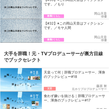
です。／もり
岡山天音
教養/くらし
俳優
【#32】※この岡山天音はフィクション
です。／モヤ人間
岡山天音
教養/くらし
俳優
大手を辞職！元・TVプロデューサーが裏方目線
でブックセレクト
天皇って何｜辞職プロデューサー、渾身
のブックレビュー#18
藤原 努
文芸
元ホリプロプロデューサー
食わず嫌いを抜ける｜辞職プロデューサ
ー、渾身のブックレビュー#17