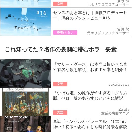
藤原 努
文芸
元ホリプロプロデューサー
センスのある本とは｜辞職プロデューサ
ー、渾身のブックレビュー#16
藤原 努
教養/くらし
元ホリプロプロデューサー
これ知ってた？名作の裏側に潜むホラー要素
「マザー・グース」は本当は怖い？名言
や有名な歌を解説、おすすめ本も紹介！
文芸
sakurasawa
「いばら姫」の原作が怖すぎる！グリム
版、ペロー版のあらすじとともに解説
Zuleta
文芸
童話の裏側マニア
童話「ヘンゼルとグレーテル」は本当は
怖い？初版のあらすじや時代背景を解説