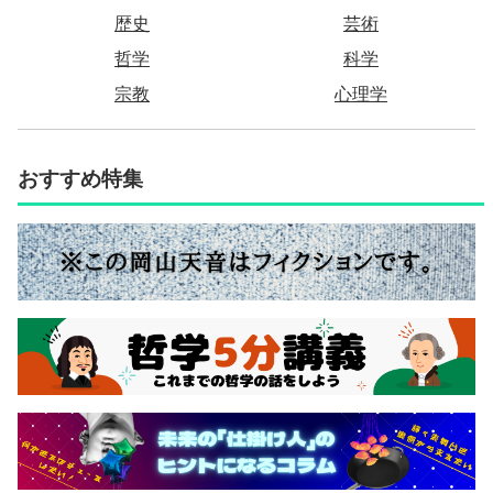
歴史
芸術
哲学
科学
宗教
心理学
おすすめ特集