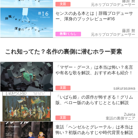
藤原 努
文芸
元ホリプロプロデューサー
センスのある本とは｜辞職プロデューサ
ー、渾身のブックレビュー#16
藤原 努
教養/くらし
元ホリプロプロデューサー
これ知ってた？名作の裏側に潜むホラー要素
「マザー・グース」は本当は怖い？名言
や有名な歌を解説、おすすめ本も紹介！
文芸
sakurasawa
「いばら姫」の原作が怖すぎる！グリム
版、ペロー版のあらすじとともに解説
Zuleta
文芸
童話の裏側マニア
童話「ヘンゼルとグレーテル」は本当は
怖い？初版のあらすじや時代背景を解説