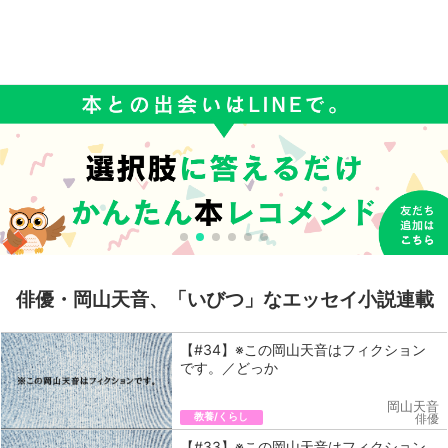
俳優・岡山天音、「いびつ」なエッセイ小説連載
【#34】※この岡山天音はフィクション
です。／どっか
岡山天音
教養/くらし
俳優
【#33】※この岡山天音はフィクション