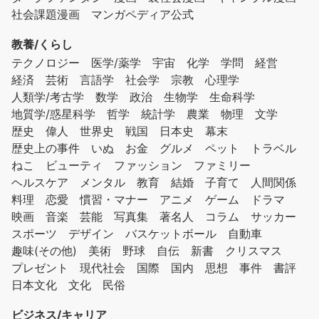
社会課題漫画
マンガペディア公式
教養/くらし
テクノロジー
医学/薬学
宇宙
化学
学問
経営
経済
芸術
言語学
社会学
宗教
心理学
人類学/考古学
数学
政治
生物学
生命科学
地質学/惑星科学
哲学
統計学
農業
物理
文学
歴史
偉人
世界史
戦国
日本史
幕末
歴史上の事件
いぬ
お金
グルメ
ペット
トラベル
ねこ
ビューティ
ファッション
ファミリー
ヘルスケア
メンタル
教育
結婚
子育て
人間関係
料理
恋愛
慣習・マナー
アニメ
ゲーム
ドラマ
映画
音楽
芸能
写真集
著名人
コラム
サッカー
スポーツ
デザイン
バスケットボール
自動車
趣味(その他)
美術
野球
自伝
新書
クリスマス
プレゼント
現代社会
国際
国内
思想
事件
書評
日本文化
文化
民俗
ビジネス/キャリア