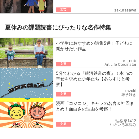
文芸
sakurasawa
夏休みの課題読書にぴったりな名作特集
小学生におすすめの詩集5選！子どもに
聞かせたい作品
art_nob
文芸
Art Life Cordinator
5分でわかる『銀河鉄道の夜』！本当の
幸せを求めた少年たち【あらすじと考
察】
kazuki
文芸
雑学好き
漫画「コジコジ」キャラの名言＆神回ま
とめ！面白さの理由を考察！
理桜奈1412
文芸
いろいろ本読み