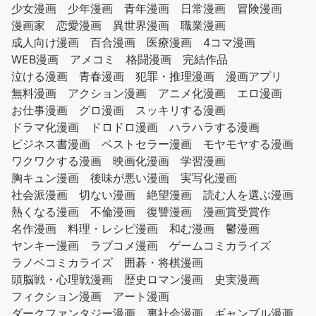
少女漫画
少年漫画
青年漫画
日常漫画
冒険漫画
漫画家
恋愛漫画
異世界漫画
職業漫画
成人向け漫画
百合漫画
医療漫画
4コマ漫画
WEB漫画
アメコミ
格闘漫画
完結作品
泣ける漫画
青春漫画
犯罪・推理漫画
漫画アプリ
無料漫画
アクション漫画
アニメ化漫画
エロ漫画
お仕事漫画
グロ漫画
スッキリする漫画
ドラマ化漫画
ドロドロ漫画
ハラハラする漫画
ビジネス書漫画
ベストセラー漫画
モヤモヤする漫画
ワクワクする漫画
映画化漫画
学習漫画
胸キュン漫画
後味が悪い漫画
実写化漫画
社会派漫画
切ない漫画
絶望漫画
読む人を選ぶ漫画
熱くなる漫画
不倫漫画
復讐漫画
漫画賞受賞作
名作漫画
料理・レシピ漫画
和む漫画
鬱漫画
ヤンキー漫画
ラブコメ漫画
ゲームコミカライズ
ラノベコミカライズ
囲碁・将棋漫画
頭脳戦・心理戦漫画
歴史ロマン漫画
史実漫画
フィクション漫画
アート漫画
ダークファンタジー漫画
裏社会漫画
ギャンブル漫画