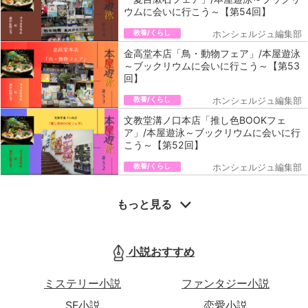
ウムに会いに行こう～【第54回】
教養/くらし
ホンシェルジュ編集部
金高堂本店「鳥・動物フェア」/本屋遊泳
～ブックリウムに会いに行こう～【第53
回】
教養/くらし
ホンシェルジュ編集部
文教堂溝ノ口本店「推し色BOOKフェ
ア」/本屋遊泳～ブックリウムに会いに行
こう～【第52回】
教養/くらし
ホンシェルジュ編集部
もっと見る
小説おすすめ
ミステリー小説
ファンタジー小説
SF小説
恋愛小説