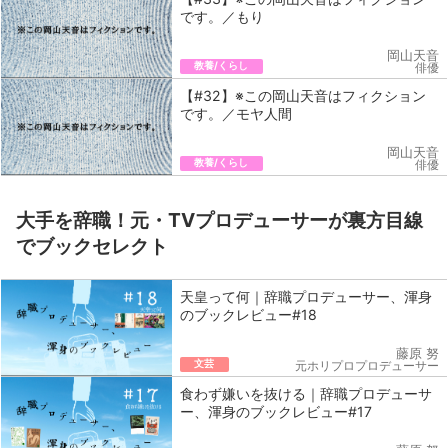
です。／もり
岡山天音
教養/くらし
俳優
【#32】※この岡山天音はフィクション
です。／モヤ人間
岡山天音
教養/くらし
俳優
大手を辞職！元・TVプロデューサーが裏方目線
でブックセレクト
天皇って何｜辞職プロデューサー、渾身
のブックレビュー#18
藤原 努
文芸
元ホリプロプロデューサー
食わず嫌いを抜ける｜辞職プロデューサ
ー、渾身のブックレビュー#17