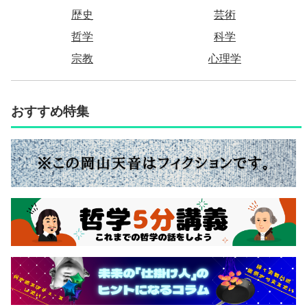
歴史
芸術
哲学
科学
宗教
心理学
おすすめ特集