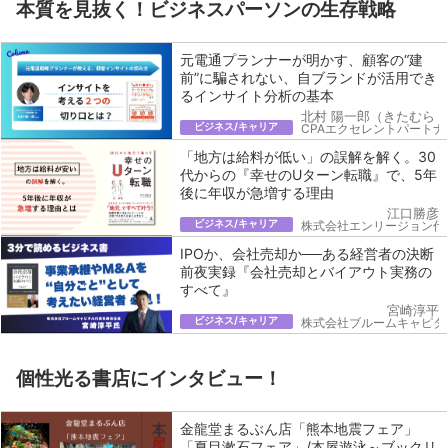
本質を見抜く！ビジネスパーソンの生存戦略
元電通プランナーが明かす、顧客の“建
前”に騙されない、自ブランドが活用でき
るインサイト分析の基本
北村 陽一郎（きたむら 
ビジネス/キャリア
CPAエクセレントパートナ
「地方は給料が低い」の誤解を解く。30
代からの『幸せのUターン転職』で、5年
後に年収が急増する理由
江口勝彦
ビジネス/キャリア
株式会社エンリージョン代
IPOか、会社売却か──ある経営者の決断
前夜実録『会社売却とバイアウト実務の
すべて』
宮崎淳平
ビジネス/キャリア
株式会社ブルームキャピタ
個性光る書店にインタビュー！
金龍堂まるぶん店「熊本地震フェア」
「夏目漱石フェア」/本屋遊泳～ブックリ