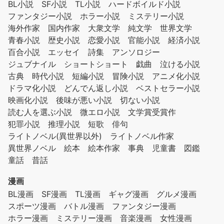
BL小説
SF小説
TL小説
ハードボイルド小説
ファンタジー小説
ホラー小説
ミステリー小説
海外作家
国内作家
大衆文学
純文学
世界文学
青春小説
歴史小説
恋愛小説
官能小説
経済小説
百合小説
エッセイ
詩集
アンソロジー
ジュブナイル
ショートショート
戯曲
泣ける小説
古典
時代小説
短編小説
冒険小説
アニメ化小説
ドラマ化小説
どんでん返し小説
ベストセラー小説
映画化小説
後味が悪い小説
切ない小説
読む人を選ぶ小説
微エロ小説
文学賞受賞作
犯罪小説
推理小説
短歌
俳句
ライトノベル(異世界以外)
ライトノベル作家
異世界ノベル
絵本
絵本作家
事典
児童書
図鑑
童話
昔話
漫画
BL漫画
SF漫画
TL漫画
ギャグ漫画
グルメ漫画
スポーツ漫画
バトル漫画
ファンタジー漫画
ホラー漫画
ミステリー漫画
音楽漫画
女性漫画