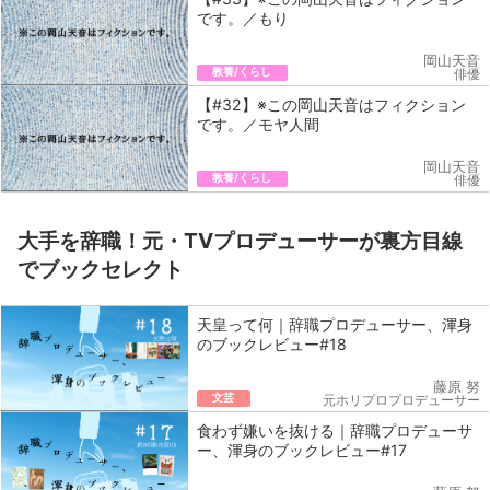
です。／もり
岡山天音
教養/くらし
俳優
【#32】※この岡山天音はフィクション
です。／モヤ人間
岡山天音
教養/くらし
俳優
大手を辞職！元・TVプロデューサーが裏方目線
でブックセレクト
天皇って何｜辞職プロデューサー、渾身
のブックレビュー#18
藤原 努
文芸
元ホリプロプロデューサー
食わず嫌いを抜ける｜辞職プロデューサ
ー、渾身のブックレビュー#17