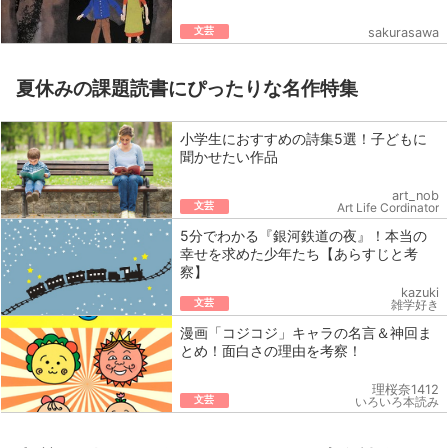
文芸
sakurasawa
夏休みの課題読書にぴったりな名作特集
小学生におすすめの詩集5選！子どもに
聞かせたい作品
art_nob
文芸
Art Life Cordinator
5分でわかる『銀河鉄道の夜』！本当の
幸せを求めた少年たち【あらすじと考
察】
kazuki
文芸
雑学好き
漫画「コジコジ」キャラの名言＆神回ま
とめ！面白さの理由を考察！
理桜奈1412
文芸
いろいろ本読み