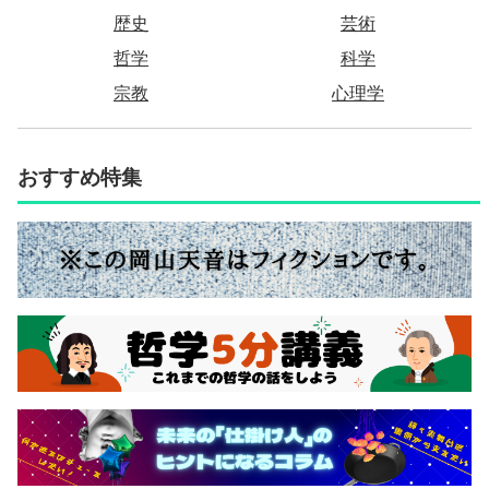
歴史
芸術
哲学
科学
宗教
心理学
おすすめ特集