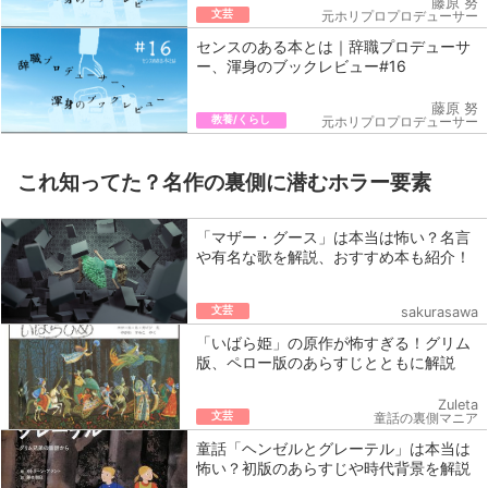
藤原 努
文芸
元ホリプロプロデューサー
センスのある本とは｜辞職プロデューサ
ー、渾身のブックレビュー#16
藤原 努
教養/くらし
元ホリプロプロデューサー
これ知ってた？名作の裏側に潜むホラー要素
「マザー・グース」は本当は怖い？名言
や有名な歌を解説、おすすめ本も紹介！
文芸
sakurasawa
「いばら姫」の原作が怖すぎる！グリム
版、ペロー版のあらすじとともに解説
Zuleta
文芸
童話の裏側マニア
童話「ヘンゼルとグレーテル」は本当は
怖い？初版のあらすじや時代背景を解説