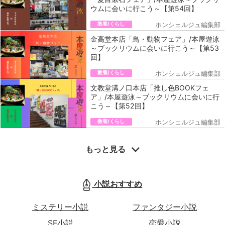
ウムに会いに行こう～【第54回】
教養/くらし
ホンシェルジュ編集部
金高堂本店「鳥・動物フェア」/本屋遊泳
～ブックリウムに会いに行こう～【第53
回】
教養/くらし
ホンシェルジュ編集部
文教堂溝ノ口本店「推し色BOOKフェ
ア」/本屋遊泳～ブックリウムに会いに行
こう～【第52回】
教養/くらし
ホンシェルジュ編集部
もっと見る
小説おすすめ
ミステリー小説
ファンタジー小説
SF小説
恋愛小説