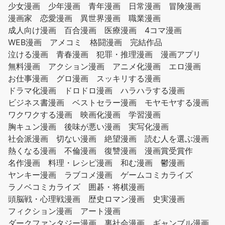
少女漫画
少年漫画
青年漫画
日常漫画
冒険漫画
漫画家
恋愛漫画
異世界漫画
職業漫画
成人向け漫画
百合漫画
医療漫画
4コマ漫画
WEB漫画
アメコミ
格闘漫画
完結作品
泣ける漫画
青春漫画
犯罪・推理漫画
漫画アプリ
無料漫画
アクション漫画
アニメ化漫画
エロ漫画
お仕事漫画
グロ漫画
スッキリする漫画
ドラマ化漫画
ドロドロ漫画
ハラハラする漫画
ビジネス書漫画
ベストセラー漫画
モヤモヤする漫画
ワクワクする漫画
映画化漫画
学習漫画
胸キュン漫画
後味が悪い漫画
実写化漫画
社会派漫画
切ない漫画
絶望漫画
読む人を選ぶ漫画
熱くなる漫画
不倫漫画
復讐漫画
漫画賞受賞作
名作漫画
料理・レシピ漫画
和む漫画
鬱漫画
ヤンキー漫画
ラブコメ漫画
ゲームコミカライズ
ラノベコミカライズ
囲碁・将棋漫画
頭脳戦・心理戦漫画
歴史ロマン漫画
史実漫画
フィクション漫画
アート漫画
ダークファンタジー漫画
裏社会漫画
ギャンブル漫画