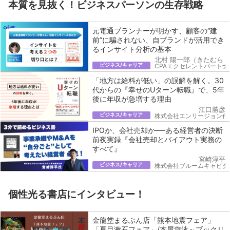
本質を見抜く！ビジネスパーソンの生存戦略
元電通プランナーが明かす、顧客の“建
前”に騙されない、自ブランドが活用でき
るインサイト分析の基本
北村 陽一郎（きたむら 
ビジネス/キャリア
CPAエクセレントパートナ
「地方は給料が低い」の誤解を解く。30
代からの『幸せのUターン転職』で、5年
後に年収が急増する理由
江口勝彦
ビジネス/キャリア
株式会社エンリージョン代
IPOか、会社売却か──ある経営者の決断
前夜実録『会社売却とバイアウト実務の
すべて』
宮崎淳平
ビジネス/キャリア
株式会社ブルームキャピタ
個性光る書店にインタビュー！
金龍堂まるぶん店「熊本地震フェア」
「夏目漱石フェア」/本屋遊泳～ブックリ