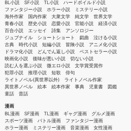
BL小説
SF小説
TL小説
ハードボイルド小説
ファンタジー小説
ホラー小説
ミステリー小説
海外作家
国内作家
大衆文学
純文学
世界文学
青春小説
歴史小説
恋愛小説
官能小説
経済小説
百合小説
エッセイ
詩集
アンソロジー
ジュブナイル
ショートショート
戯曲
泣ける小説
古典
時代小説
短編小説
冒険小説
アニメ化小説
ドラマ化小説
どんでん返し小説
ベストセラー小説
映画化小説
後味が悪い小説
切ない小説
読む人を選ぶ小説
微エロ小説
文学賞受賞作
犯罪小説
推理小説
短歌
俳句
ライトノベル(異世界以外)
ライトノベル作家
異世界ノベル
絵本
絵本作家
事典
児童書
図鑑
童話
昔話
漫画
BL漫画
SF漫画
TL漫画
ギャグ漫画
グルメ漫画
スポーツ漫画
バトル漫画
ファンタジー漫画
ホラー漫画
ミステリー漫画
音楽漫画
女性漫画