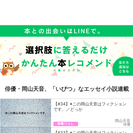
俳優・岡山天音、「いびつ」なエッセイ小説連載
【#34】※この岡山天音はフィクション
です。／どっか
岡山天音
教養/くらし
俳優
【#33】※この岡山天音はフィクション