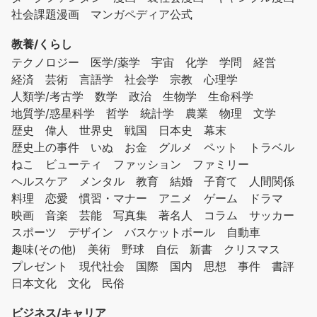
社会課題漫画
マンガペディア公式
教養/くらし
テクノロジー
医学/薬学
宇宙
化学
学問
経営
経済
芸術
言語学
社会学
宗教
心理学
人類学/考古学
数学
政治
生物学
生命科学
地質学/惑星科学
哲学
統計学
農業
物理
文学
歴史
偉人
世界史
戦国
日本史
幕末
歴史上の事件
いぬ
お金
グルメ
ペット
トラベル
ねこ
ビューティ
ファッション
ファミリー
ヘルスケア
メンタル
教育
結婚
子育て
人間関係
料理
恋愛
慣習・マナー
アニメ
ゲーム
ドラマ
映画
音楽
芸能
写真集
著名人
コラム
サッカー
スポーツ
デザイン
バスケットボール
自動車
趣味(その他)
美術
野球
自伝
新書
クリスマス
プレゼント
現代社会
国際
国内
思想
事件
書評
日本文化
文化
民俗
ビジネス/キャリア