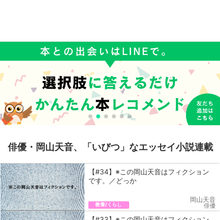
俳優・岡山天音、「いびつ」なエッセイ小説連載
【#34】※この岡山天音はフィクション
です。／どっか
岡山天音
教養/くらし
俳優
【#33】※この岡山天音はフィクション