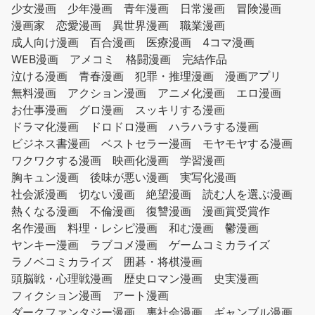
少女漫画
少年漫画
青年漫画
日常漫画
冒険漫画
漫画家
恋愛漫画
異世界漫画
職業漫画
成人向け漫画
百合漫画
医療漫画
4コマ漫画
WEB漫画
アメコミ
格闘漫画
完結作品
泣ける漫画
青春漫画
犯罪・推理漫画
漫画アプリ
無料漫画
アクション漫画
アニメ化漫画
エロ漫画
お仕事漫画
グロ漫画
スッキリする漫画
ドラマ化漫画
ドロドロ漫画
ハラハラする漫画
ビジネス書漫画
ベストセラー漫画
モヤモヤする漫画
ワクワクする漫画
映画化漫画
学習漫画
胸キュン漫画
後味が悪い漫画
実写化漫画
社会派漫画
切ない漫画
絶望漫画
読む人を選ぶ漫画
熱くなる漫画
不倫漫画
復讐漫画
漫画賞受賞作
名作漫画
料理・レシピ漫画
和む漫画
鬱漫画
ヤンキー漫画
ラブコメ漫画
ゲームコミカライズ
ラノベコミカライズ
囲碁・将棋漫画
頭脳戦・心理戦漫画
歴史ロマン漫画
史実漫画
フィクション漫画
アート漫画
ダークファンタジー漫画
裏社会漫画
ギャンブル漫画