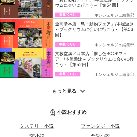
ウムに会いに行こう～【第54回】
教養/くらし
ホンシェルジュ編集部
金高堂本店「鳥・動物フェア」/本屋遊泳
～ブックリウムに会いに行こう～【第53
回】
教養/くらし
ホンシェルジュ編集部
文教堂溝ノ口本店「推し色BOOKフェ
ア」/本屋遊泳～ブックリウムに会いに行
こう～【第52回】
教養/くらし
ホンシェルジュ編集部
もっと見る
小説おすすめ
ミステリー小説
ファンタジー小説
SF小説
恋愛小説