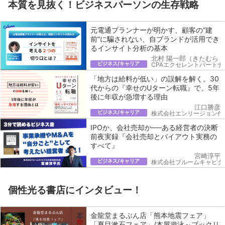
本質を見抜く！ビジネスパーソンの生存戦略
元電通プランナーが明かす、顧客の“建
前”に騙されない、自ブランドが活用でき
るインサイト分析の基本
北村 陽一郎（きたむら 
ビジネス/キャリア
CPAエクセレントパートナ
「地方は給料が低い」の誤解を解く。30
代からの『幸せのUターン転職』で、5年
後に年収が急増する理由
江口勝彦
ビジネス/キャリア
株式会社エンリージョン代
IPOか、会社売却か──ある経営者の決断
前夜実録『会社売却とバイアウト実務の
すべて』
宮崎淳平
ビジネス/キャリア
株式会社ブルームキャピタ
個性光る書店にインタビュー！
金龍堂まるぶん店「熊本地震フェア」
「夏目漱石フェア」/本屋遊泳～ブックリ