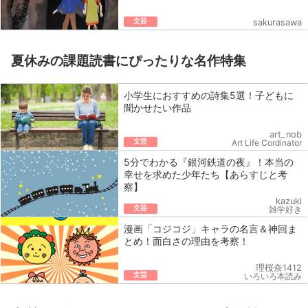
文芸
sakurasawa
夏休みの課題読書にぴったりな名作特集
小学生におすすめの詩集5選！子どもに
聞かせたい作品
art_nob
文芸
Art Life Cordinator
5分でわかる『銀河鉄道の夜』！本当の
幸せを求めた少年たち【あらすじと考
察】
kazuki
文芸
雑学好き
漫画「コジコジ」キャラの名言＆神回ま
とめ！面白さの理由を考察！
理桜奈1412
文芸
いろいろ本読み