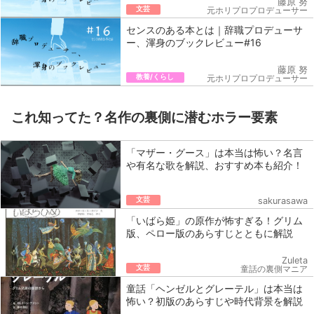
藤原 努
文芸
元ホリプロプロデューサー
センスのある本とは｜辞職プロデューサ
ー、渾身のブックレビュー#16
藤原 努
教養/くらし
元ホリプロプロデューサー
これ知ってた？名作の裏側に潜むホラー要素
「マザー・グース」は本当は怖い？名言
や有名な歌を解説、おすすめ本も紹介！
文芸
sakurasawa
「いばら姫」の原作が怖すぎる！グリム
版、ペロー版のあらすじとともに解説
Zuleta
文芸
童話の裏側マニア
童話「ヘンゼルとグレーテル」は本当は
怖い？初版のあらすじや時代背景を解説