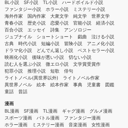
BL小説
SF小説
TL小説
ハードボイルド小説
ファンタジー小説
ホラー小説
ミステリー小説
海外作家
国内作家
大衆文学
純文学
世界文学
青春小説
歴史小説
恋愛小説
官能小説
経済小説
百合小説
エッセイ
詩集
アンソロジー
ジュブナイル
ショートショート
戯曲
泣ける小説
古典
時代小説
短編小説
冒険小説
アニメ化小説
ドラマ化小説
どんでん返し小説
ベストセラー小説
映画化小説
後味が悪い小説
切ない小説
読む人を選ぶ小説
微エロ小説
文学賞受賞作
犯罪小説
推理小説
短歌
俳句
ライトノベル(異世界以外)
ライトノベル作家
異世界ノベル
絵本
絵本作家
事典
児童書
図鑑
童話
昔話
漫画
BL漫画
SF漫画
TL漫画
ギャグ漫画
グルメ漫画
スポーツ漫画
バトル漫画
ファンタジー漫画
ホラー漫画
ミステリー漫画
音楽漫画
女性漫画