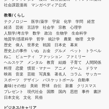
社会課題漫画
マンガペディア公式
教養/くらし
テクノロジー
医学/薬学
宇宙
化学
学問
経営
経済
芸術
言語学
社会学
宗教
心理学
人類学/考古学
数学
政治
生物学
生命科学
地質学/惑星科学
哲学
統計学
農業
物理
文学
歴史
偉人
世界史
戦国
日本史
幕末
歴史上の事件
いぬ
お金
グルメ
ペット
トラベル
ねこ
ビューティ
ファッション
ファミリー
ヘルスケア
メンタル
教育
結婚
子育て
人間関係
料理
恋愛
慣習・マナー
アニメ
ゲーム
ドラマ
映画
音楽
芸能
写真集
著名人
コラム
サッカー
スポーツ
デザイン
バスケットボール
自動車
趣味(その他)
美術
野球
自伝
新書
クリスマス
プレゼント
現代社会
国際
国内
思想
事件
書評
日本文化
文化
民俗
ビジネス/キャリア