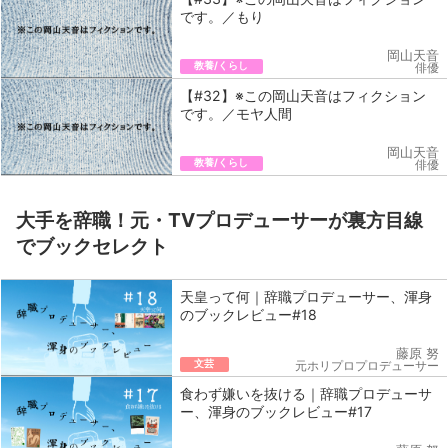
です。／もり
岡山天音
教養/くらし
俳優
【#32】※この岡山天音はフィクション
です。／モヤ人間
岡山天音
教養/くらし
俳優
大手を辞職！元・TVプロデューサーが裏方目線
でブックセレクト
天皇って何｜辞職プロデューサー、渾身
のブックレビュー#18
藤原 努
文芸
元ホリプロプロデューサー
食わず嫌いを抜ける｜辞職プロデューサ
ー、渾身のブックレビュー#17