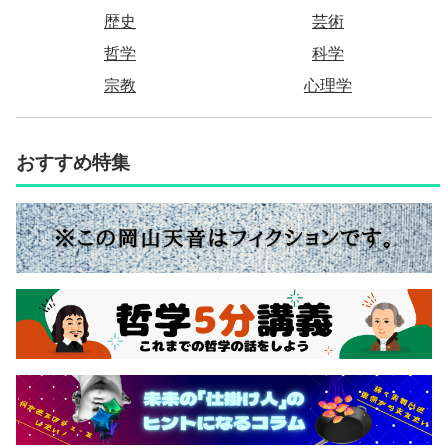
歴史
芸術
哲学
科学
宗教
心理学
おすすめ特集