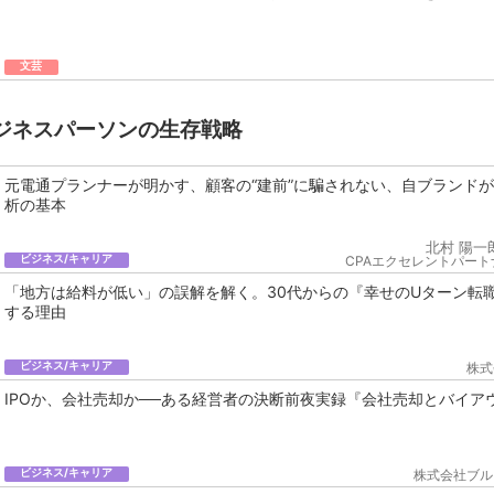
文芸
ジネスパーソンの生存戦略
元電通プランナーが明かす、顧客の“建前”に騙されない、自ブランド
析の基本
北村 陽一
ビジネス/キャリア
CPAエクセレントパート
「地方は給料が低い」の誤解を解く。30代からの『幸せのUターン転
する理由
ビジネス/キャリア
株式
IPOか、会社売却か──ある経営者の決断前夜実録『会社売却とバイア
ビジネス/キャリア
株式会社ブル