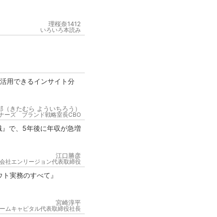
理桜奈1412
いろいろ本読み
が活用できるインサイト分
郎（きたむら よういちろう）
ナーズ ブランド戦略室長CBO
職』で、5年後に年収が急増
江口勝彦
会社エンリージョン代表取締役
ウト実務のすべて』
宮崎淳平
ームキャピタル代表取締役社長