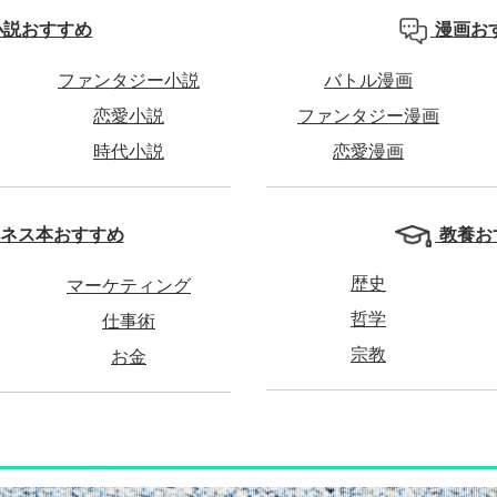
小説おすすめ
漫画お
ファンタジー小説
バトル漫画
恋愛小説
ファンタジー漫画
時代小説
恋愛漫画
教養お
ネス本おすすめ
歴史
マーケティング
哲学
仕事術
宗教
お金