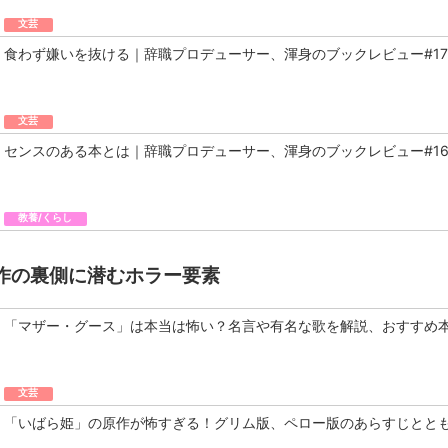
文芸
食わず嫌いを抜ける｜辞職プロデューサー、渾身のブックレビュー#17
文芸
センスのある本とは｜辞職プロデューサー、渾身のブックレビュー#1
教養/くらし
作の裏側に潜むホラー要素
「マザー・グース」は本当は怖い？名言や有名な歌を解説、おすすめ
文芸
「いばら姫」の原作が怖すぎる！グリム版、ペロー版のあらすじとと