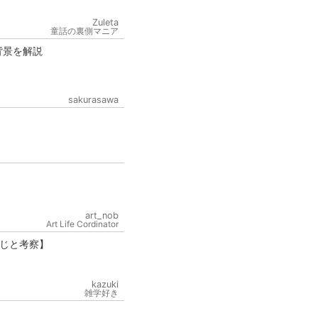
Zuleta
童話の裏側マニア
背景を解説
sakurasawa
art_nob
Art Life Cordinator
じと考察】
kazuki
雑学好き