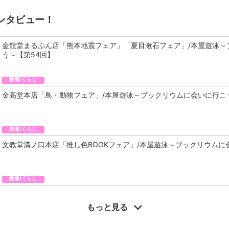
ンタビュー！
金龍堂まるぶん店「熊本地震フェア」「夏目漱石フェア」/本屋遊泳～
う～【第54回】
教養/くらし
金高堂本店「鳥・動物フェア」/本屋遊泳～ブックリウムに会いに行こ
教養/くらし
文教堂溝ノ口本店「推し色BOOKフェア」/本屋遊泳～ブックリウムに
教養/くらし
もっと見る