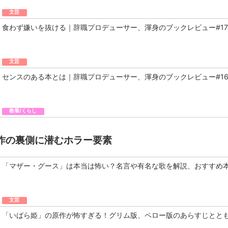
文芸
食わず嫌いを抜ける｜辞職プロデューサー、渾身のブックレビュー#17
文芸
センスのある本とは｜辞職プロデューサー、渾身のブックレビュー#1
教養/くらし
作の裏側に潜むホラー要素
「マザー・グース」は本当は怖い？名言や有名な歌を解説、おすすめ
文芸
「いばら姫」の原作が怖すぎる！グリム版、ペロー版のあらすじとと