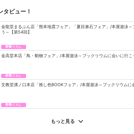
ンタビュー！
金龍堂まるぶん店「熊本地震フェア」「夏目漱石フェア」/本屋遊泳～
う～【第54回】
教養/くらし
金高堂本店「鳥・動物フェア」/本屋遊泳～ブックリウムに会いに行こ
教養/くらし
文教堂溝ノ口本店「推し色BOOKフェア」/本屋遊泳～ブックリウムに
教養/くらし
もっと見る