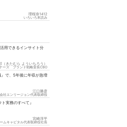
理桜奈1412
いろいろ本読み
が活用できるインサイト分
郎（きたむら よういちろう）
ナーズ ブランド戦略室長CBO
職』で、5年後に年収が急増
江口勝彦
会社エンリージョン代表取締役
ウト実務のすべて』
宮崎淳平
ームキャピタル代表取締役社長