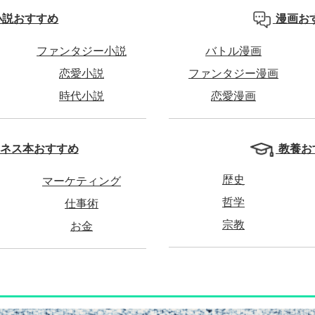
小説おすすめ
漫画お
ファンタジー小説
バトル漫画
恋愛小説
ファンタジー漫画
時代小説
恋愛漫画
教養お
ネス本おすすめ
歴史
マーケティング
哲学
仕事術
宗教
お金