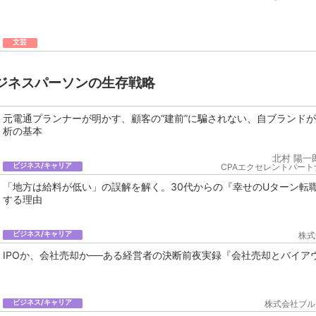
文芸
ジネスパーソンの生存戦略
元電通プランナーが明かす、顧客の“建前”に騙されない、自ブランド
析の基本
北村 陽一
ビジネス/キャリア
CPAエクセレントパート
「地方は給料が低い」の誤解を解く。30代からの『幸せのUターン転
する理由
ビジネス/キャリア
株式
IPOか、会社売却か──ある経営者の決断前夜実録『会社売却とバイア
ビジネス/キャリア
株式会社ブル