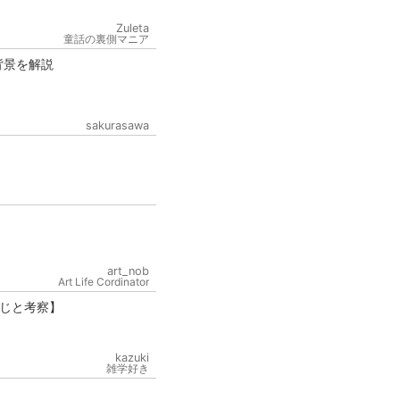
Zuleta
童話の裏側マニア
背景を解説
sakurasawa
art_nob
Art Life Cordinator
じと考察】
kazuki
雑学好き