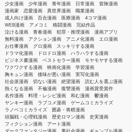
少女漫画
少年漫画
青年漫画
日常漫画
冒険漫画
漫画家
恋愛漫画
異世界漫画
職業漫画
成人向け漫画
百合漫画
医療漫画
4コマ漫画
WEB漫画
アメコミ
格闘漫画
完結作品
泣ける漫画
青春漫画
犯罪・推理漫画
漫画アプリ
無料漫画
アクション漫画
アニメ化漫画
エロ漫画
お仕事漫画
グロ漫画
スッキリする漫画
ドラマ化漫画
ドロドロ漫画
ハラハラする漫画
ビジネス書漫画
ベストセラー漫画
モヤモヤする漫画
ワクワクする漫画
映画化漫画
学習漫画
胸キュン漫画
後味が悪い漫画
実写化漫画
社会派漫画
切ない漫画
絶望漫画
読む人を選ぶ漫画
熱くなる漫画
不倫漫画
復讐漫画
漫画賞受賞作
名作漫画
料理・レシピ漫画
和む漫画
鬱漫画
ヤンキー漫画
ラブコメ漫画
ゲームコミカライズ
ラノベコミカライズ
囲碁・将棋漫画
頭脳戦・心理戦漫画
歴史ロマン漫画
史実漫画
フィクション漫画
アート漫画
ダークファンタジー漫画
裏社会漫画
ギャンブル漫画