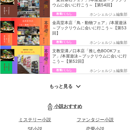
ウムに会いに行こう～【第54回】
教養/くらし
ホンシェルジュ編集部
金高堂本店「鳥・動物フェア」/本屋遊泳
～ブックリウムに会いに行こう～【第53
回】
教養/くらし
ホンシェルジュ編集部
文教堂溝ノ口本店「推し色BOOKフェ
ア」/本屋遊泳～ブックリウムに会いに行
こう～【第52回】
教養/くらし
ホンシェルジュ編集部
もっと見る
小説おすすめ
ミステリー小説
ファンタジー小説
SF小説
恋愛小説