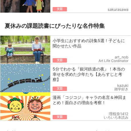
文芸
sakurasawa
夏休みの課題読書にぴったりな名作特集
小学生におすすめの詩集5選！子どもに
聞かせたい作品
art_nob
文芸
Art Life Cordinator
5分でわかる『銀河鉄道の夜』！本当の
幸せを求めた少年たち【あらすじと考
察】
kazuki
文芸
雑学好き
漫画「コジコジ」キャラの名言＆神回ま
とめ！面白さの理由を考察！
理桜奈1412
文芸
いろいろ本読み