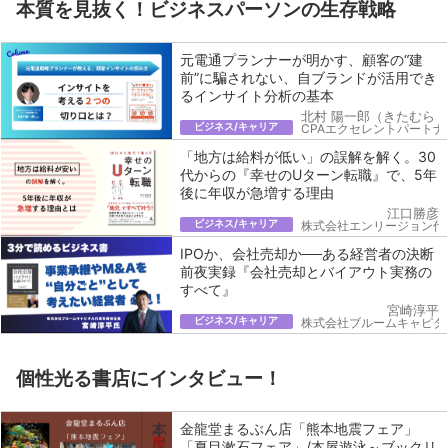
本質を見抜く！ビジネスパーソンの生存戦略
元電通プランナーが明かす、顧客の“建
前”に騙されない、自ブランドが活用でき
るインサイト分析の基本
北村 陽一郎（きたむら 
ビジネス/キャリア
CPAエクセレントパートナ
「地方は給料が低い」の誤解を解く。30
代からの『幸せのUターン転職』で、5年
後に年収が急増する理由
江口勝彦
ビジネス/キャリア
株式会社エンリージョン代
IPOか、会社売却か──ある経営者の決断
前夜実録『会社売却とバイアウト実務の
すべて』
宮崎淳平
ビジネス/キャリア
株式会社ブルームキャピタ
個性光る書店にインタビュー！
金龍堂まるぶん店「熊本地震フェア」
「夏目漱石フェア」/本屋遊泳～ブックリ