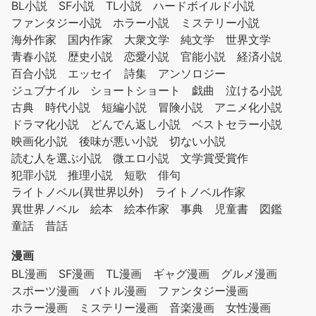
BL小説
SF小説
TL小説
ハードボイルド小説
ファンタジー小説
ホラー小説
ミステリー小説
海外作家
国内作家
大衆文学
純文学
世界文学
青春小説
歴史小説
恋愛小説
官能小説
経済小説
百合小説
エッセイ
詩集
アンソロジー
ジュブナイル
ショートショート
戯曲
泣ける小説
古典
時代小説
短編小説
冒険小説
アニメ化小説
ドラマ化小説
どんでん返し小説
ベストセラー小説
映画化小説
後味が悪い小説
切ない小説
読む人を選ぶ小説
微エロ小説
文学賞受賞作
犯罪小説
推理小説
短歌
俳句
ライトノベル(異世界以外)
ライトノベル作家
異世界ノベル
絵本
絵本作家
事典
児童書
図鑑
童話
昔話
漫画
BL漫画
SF漫画
TL漫画
ギャグ漫画
グルメ漫画
スポーツ漫画
バトル漫画
ファンタジー漫画
ホラー漫画
ミステリー漫画
音楽漫画
女性漫画