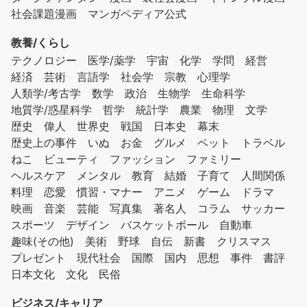
社会課題漫画
マンガペディア公式
教養/くらし
テクノロジー
医学/薬学
宇宙
化学
学問
経営
経済
芸術
言語学
社会学
宗教
心理学
人類学/考古学
数学
政治
生物学
生命科学
地質学/惑星科学
哲学
統計学
農業
物理
文学
歴史
偉人
世界史
戦国
日本史
幕末
歴史上の事件
いぬ
お金
グルメ
ペット
トラベル
ねこ
ビューティ
ファッション
ファミリー
ヘルスケア
メンタル
教育
結婚
子育て
人間関係
料理
恋愛
慣習・マナー
アニメ
ゲーム
ドラマ
映画
音楽
芸能
写真集
著名人
コラム
サッカー
スポーツ
デザイン
バスケットボール
自動車
趣味(その他)
美術
野球
自伝
新書
クリスマス
プレゼント
現代社会
国際
国内
思想
事件
書評
日本文化
文化
民俗
ビジネス/キャリア