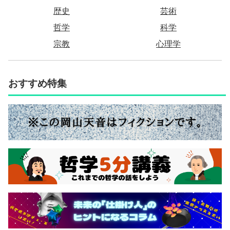
歴史
芸術
哲学
科学
宗教
心理学
おすすめ特集