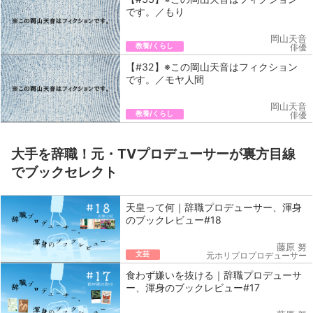
です。／もり
岡山天音
教養/くらし
俳優
【#32】※この岡山天音はフィクション
です。／モヤ人間
岡山天音
教養/くらし
俳優
大手を辞職！元・TVプロデューサーが裏方目線
でブックセレクト
天皇って何｜辞職プロデューサー、渾身
のブックレビュー#18
藤原 努
文芸
元ホリプロプロデューサー
食わず嫌いを抜ける｜辞職プロデューサ
ー、渾身のブックレビュー#17