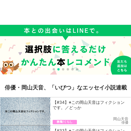
俳優・岡山天音、「いびつ」なエッセイ小説連載
【#34】※この岡山天音はフィクション
です。／どっか
岡山天音
教養/くらし
俳優
【#33】※この岡山天音はフィクション