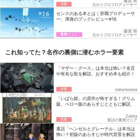
藤原 努
文芸
元ホリプロプロデューサー
センスのある本とは｜辞職プロデューサ
ー、渾身のブックレビュー#16
藤原 努
教養/くらし
元ホリプロプロデューサー
これ知ってた？名作の裏側に潜むホラー要素
「マザー・グース」は本当は怖い？名言
や有名な歌を解説、おすすめ本も紹介！
文芸
sakurasawa
「いばら姫」の原作が怖すぎる！グリム
版、ペロー版のあらすじとともに解説
Zuleta
文芸
童話の裏側マニア
童話「ヘンゼルとグレーテル」は本当は
怖い？初版のあらすじや時代背景を解説