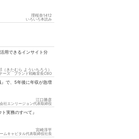
理桜奈1412
いろいろ本読み
が活用できるインサイト分
郎（きたむら よういちろう）
ナーズ ブランド戦略室長CBO
職』で、5年後に年収が急増
江口勝彦
会社エンリージョン代表取締役
ウト実務のすべて』
宮崎淳平
ームキャピタル代表取締役社長