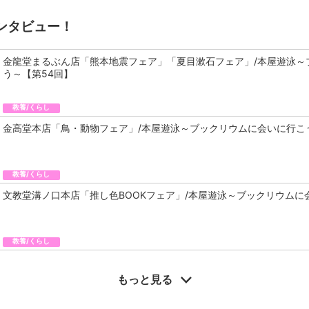
ンタビュー！
金龍堂まるぶん店「熊本地震フェア」「夏目漱石フェア」/本屋遊泳～
う～【第54回】
教養/くらし
金高堂本店「鳥・動物フェア」/本屋遊泳～ブックリウムに会いに行こ
教養/くらし
文教堂溝ノ口本店「推し色BOOKフェア」/本屋遊泳～ブックリウムに
教養/くらし
もっと見る