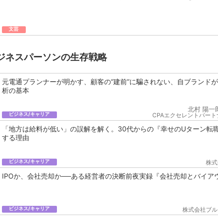
文芸
ジネスパーソンの生存戦略
元電通プランナーが明かす、顧客の“建前”に騙されない、自ブランド
析の基本
北村 陽一
ビジネス/キャリア
CPAエクセレントパート
「地方は給料が低い」の誤解を解く。30代からの『幸せのUターン転
する理由
ビジネス/キャリア
株式
IPOか、会社売却か──ある経営者の決断前夜実録『会社売却とバイア
ビジネス/キャリア
株式会社ブル