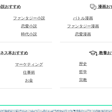
小説おすすめ
漫画お
ファンタジー小説
バトル漫画
恋愛小説
ファンタジー漫画
時代小説
恋愛漫画
教養お
ネス本おすすめ
歴史
マーケティング
哲学
仕事術
宗教
お金