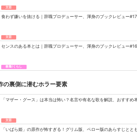
文芸
食わず嫌いを抜ける｜辞職プロデューサー、渾身のブックレビュー#17
文芸
センスのある本とは｜辞職プロデューサー、渾身のブックレビュー#1
教養/くらし
作の裏側に潜むホラー要素
「マザー・グース」は本当は怖い？名言や有名な歌を解説、おすすめ
文芸
「いばら姫」の原作が怖すぎる！グリム版、ペロー版のあらすじとと