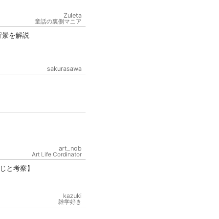
Zuleta
童話の裏側マニア
背景を解説
sakurasawa
art_nob
Art Life Cordinator
じと考察】
kazuki
雑学好き