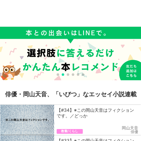
俳優・岡山天音、「いびつ」なエッセイ小説連載
【#34】※この岡山天音はフィクション
です。／どっか
岡山天音
教養/くらし
俳優
【#33】※この岡山天音はフィクション