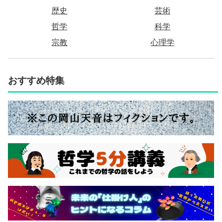
歴史
芸術
哲学
科学
宗教
心理学
おすすめ特集