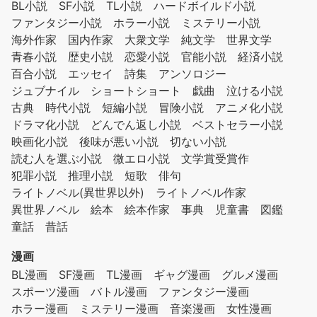
BL小説
SF小説
TL小説
ハードボイルド小説
ファンタジー小説
ホラー小説
ミステリー小説
海外作家
国内作家
大衆文学
純文学
世界文学
青春小説
歴史小説
恋愛小説
官能小説
経済小説
百合小説
エッセイ
詩集
アンソロジー
ジュブナイル
ショートショート
戯曲
泣ける小説
古典
時代小説
短編小説
冒険小説
アニメ化小説
ドラマ化小説
どんでん返し小説
ベストセラー小説
映画化小説
後味が悪い小説
切ない小説
読む人を選ぶ小説
微エロ小説
文学賞受賞作
犯罪小説
推理小説
短歌
俳句
ライトノベル(異世界以外)
ライトノベル作家
異世界ノベル
絵本
絵本作家
事典
児童書
図鑑
童話
昔話
漫画
BL漫画
SF漫画
TL漫画
ギャグ漫画
グルメ漫画
スポーツ漫画
バトル漫画
ファンタジー漫画
ホラー漫画
ミステリー漫画
音楽漫画
女性漫画