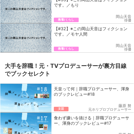
です。／もり
岡山天音
教養/くらし
俳優
【#32】※この岡山天音はフィクション
です。／モヤ人間
岡山天音
教養/くらし
俳優
大手を辞職！元・TVプロデューサーが裏方目線
でブックセレクト
天皇って何｜辞職プロデューサー、渾身
のブックレビュー#18
藤原 努
文芸
元ホリプロプロデューサー
食わず嫌いを抜ける｜辞職プロデューサ
ー、渾身のブックレビュー#17