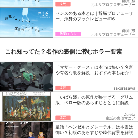
藤原 努
文芸
元ホリプロプロデューサー
センスのある本とは｜辞職プロデューサ
ー、渾身のブックレビュー#16
藤原 努
教養/くらし
元ホリプロプロデューサー
これ知ってた？名作の裏側に潜むホラー要素
「マザー・グース」は本当は怖い？名言
や有名な歌を解説、おすすめ本も紹介！
文芸
sakurasawa
「いばら姫」の原作が怖すぎる！グリム
版、ペロー版のあらすじとともに解説
Zuleta
文芸
童話の裏側マニア
童話「ヘンゼルとグレーテル」は本当は
怖い？初版のあらすじや時代背景を解説