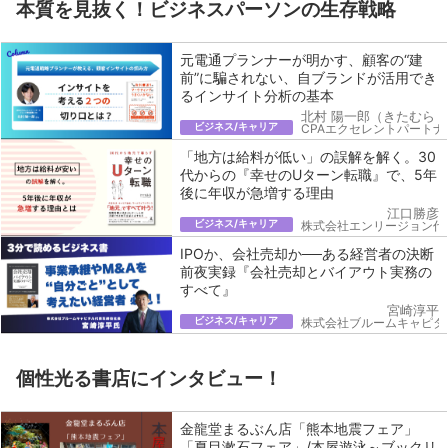
本質を見抜く！ビジネスパーソンの生存戦略
元電通プランナーが明かす、顧客の“建
前”に騙されない、自ブランドが活用でき
るインサイト分析の基本
北村 陽一郎（きたむら 
ビジネス/キャリア
CPAエクセレントパートナ
「地方は給料が低い」の誤解を解く。30
代からの『幸せのUターン転職』で、5年
後に年収が急増する理由
江口勝彦
ビジネス/キャリア
株式会社エンリージョン代
IPOか、会社売却か──ある経営者の決断
前夜実録『会社売却とバイアウト実務の
すべて』
宮崎淳平
ビジネス/キャリア
株式会社ブルームキャピタ
個性光る書店にインタビュー！
金龍堂まるぶん店「熊本地震フェア」
「夏目漱石フェア」/本屋遊泳～ブックリ