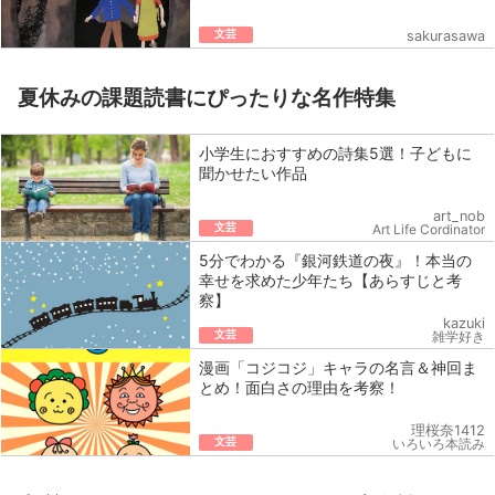
文芸
sakurasawa
夏休みの課題読書にぴったりな名作特集
小学生におすすめの詩集5選！子どもに
聞かせたい作品
art_nob
文芸
Art Life Cordinator
5分でわかる『銀河鉄道の夜』！本当の
幸せを求めた少年たち【あらすじと考
察】
kazuki
文芸
雑学好き
漫画「コジコジ」キャラの名言＆神回ま
とめ！面白さの理由を考察！
理桜奈1412
文芸
いろいろ本読み