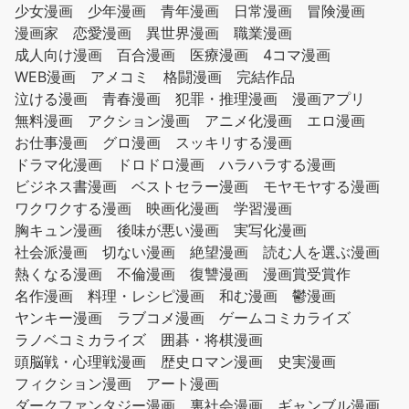
少女漫画
少年漫画
青年漫画
日常漫画
冒険漫画
漫画家
恋愛漫画
異世界漫画
職業漫画
成人向け漫画
百合漫画
医療漫画
4コマ漫画
WEB漫画
アメコミ
格闘漫画
完結作品
泣ける漫画
青春漫画
犯罪・推理漫画
漫画アプリ
無料漫画
アクション漫画
アニメ化漫画
エロ漫画
お仕事漫画
グロ漫画
スッキリする漫画
ドラマ化漫画
ドロドロ漫画
ハラハラする漫画
ビジネス書漫画
ベストセラー漫画
モヤモヤする漫画
ワクワクする漫画
映画化漫画
学習漫画
胸キュン漫画
後味が悪い漫画
実写化漫画
社会派漫画
切ない漫画
絶望漫画
読む人を選ぶ漫画
熱くなる漫画
不倫漫画
復讐漫画
漫画賞受賞作
名作漫画
料理・レシピ漫画
和む漫画
鬱漫画
ヤンキー漫画
ラブコメ漫画
ゲームコミカライズ
ラノベコミカライズ
囲碁・将棋漫画
頭脳戦・心理戦漫画
歴史ロマン漫画
史実漫画
フィクション漫画
アート漫画
ダークファンタジー漫画
裏社会漫画
ギャンブル漫画