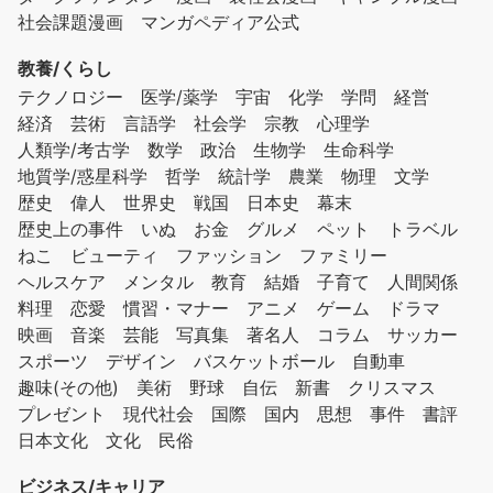
社会課題漫画
マンガペディア公式
教養/くらし
テクノロジー
医学/薬学
宇宙
化学
学問
経営
経済
芸術
言語学
社会学
宗教
心理学
人類学/考古学
数学
政治
生物学
生命科学
地質学/惑星科学
哲学
統計学
農業
物理
文学
歴史
偉人
世界史
戦国
日本史
幕末
歴史上の事件
いぬ
お金
グルメ
ペット
トラベル
ねこ
ビューティ
ファッション
ファミリー
ヘルスケア
メンタル
教育
結婚
子育て
人間関係
料理
恋愛
慣習・マナー
アニメ
ゲーム
ドラマ
映画
音楽
芸能
写真集
著名人
コラム
サッカー
スポーツ
デザイン
バスケットボール
自動車
趣味(その他)
美術
野球
自伝
新書
クリスマス
プレゼント
現代社会
国際
国内
思想
事件
書評
日本文化
文化
民俗
ビジネス/キャリア