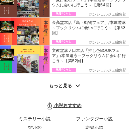
ウムに会いに行こう～【第54回】
教養/くらし
ホンシェルジュ編集部
金高堂本店「鳥・動物フェア」/本屋遊泳
～ブックリウムに会いに行こう～【第53
回】
教養/くらし
ホンシェルジュ編集部
文教堂溝ノ口本店「推し色BOOKフェ
ア」/本屋遊泳～ブックリウムに会いに行
こう～【第52回】
教養/くらし
ホンシェルジュ編集部
もっと見る
小説おすすめ
ミステリー小説
ファンタジー小説
SF小説
恋愛小説