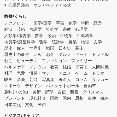
社会課題漫画
マンガペディア公式
教養/くらし
テクノロジー
医学/薬学
宇宙
化学
学問
経営
経済
芸術
言語学
社会学
宗教
心理学
人類学/考古学
数学
政治
生物学
生命科学
地質学/惑星科学
哲学
統計学
農業
物理
文学
歴史
偉人
世界史
戦国
日本史
幕末
歴史上の事件
いぬ
お金
グルメ
ペット
トラベル
ねこ
ビューティ
ファッション
ファミリー
ヘルスケア
メンタル
教育
結婚
子育て
人間関係
料理
恋愛
慣習・マナー
アニメ
ゲーム
ドラマ
映画
音楽
芸能
写真集
著名人
コラム
サッカー
スポーツ
デザイン
バスケットボール
自動車
趣味(その他)
美術
野球
自伝
新書
クリスマス
プレゼント
現代社会
国際
国内
思想
事件
書評
日本文化
文化
民俗
ビジネス/キャリア