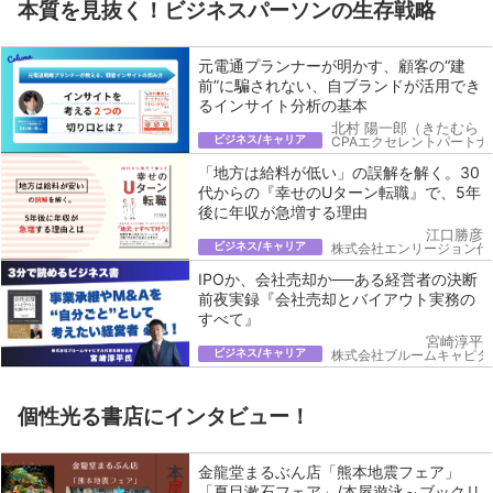
本質を見抜く！ビジネスパーソンの生存戦略
元電通プランナーが明かす、顧客の“建
前”に騙されない、自ブランドが活用でき
るインサイト分析の基本
北村 陽一郎（きたむら 
ビジネス/キャリア
CPAエクセレントパートナ
「地方は給料が低い」の誤解を解く。30
代からの『幸せのUターン転職』で、5年
後に年収が急増する理由
江口勝彦
ビジネス/キャリア
株式会社エンリージョン代
IPOか、会社売却か──ある経営者の決断
前夜実録『会社売却とバイアウト実務の
すべて』
宮崎淳平
ビジネス/キャリア
株式会社ブルームキャピタ
個性光る書店にインタビュー！
金龍堂まるぶん店「熊本地震フェア」
「夏目漱石フェア」/本屋遊泳～ブックリ