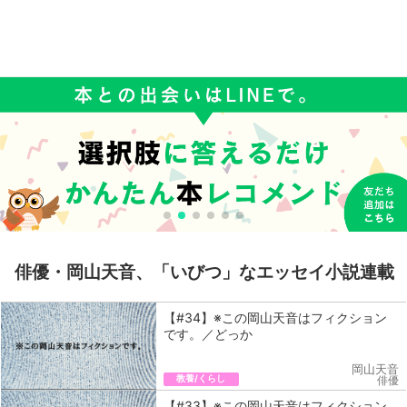
俳優・岡山天音、「いびつ」なエッセイ小説連載
【#34】※この岡山天音はフィクション
です。／どっか
岡山天音
教養/くらし
俳優
【#33】※この岡山天音はフィクション