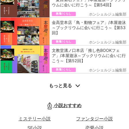
ウムに会いに行こう～【第54回】
教養/くらし
ホンシェルジュ編集部
金高堂本店「鳥・動物フェア」/本屋遊泳
～ブックリウムに会いに行こう～【第53
回】
教養/くらし
ホンシェルジュ編集部
文教堂溝ノ口本店「推し色BOOKフェ
ア」/本屋遊泳～ブックリウムに会いに行
こう～【第52回】
教養/くらし
ホンシェルジュ編集部
もっと見る
小説おすすめ
ミステリー小説
ファンタジー小説
SF小説
恋愛小説