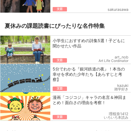
文芸
sakurasawa
夏休みの課題読書にぴったりな名作特集
小学生におすすめの詩集5選！子どもに
聞かせたい作品
art_nob
文芸
Art Life Cordinator
5分でわかる『銀河鉄道の夜』！本当の
幸せを求めた少年たち【あらすじと考
察】
kazuki
文芸
雑学好き
漫画「コジコジ」キャラの名言＆神回ま
とめ！面白さの理由を考察！
理桜奈1412
文芸
いろいろ本読み