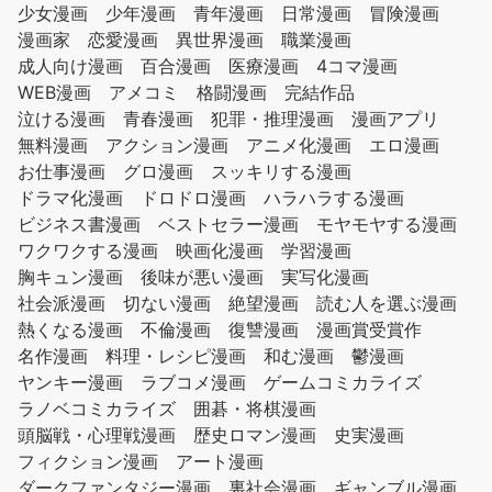
少女漫画
少年漫画
青年漫画
日常漫画
冒険漫画
漫画家
恋愛漫画
異世界漫画
職業漫画
成人向け漫画
百合漫画
医療漫画
4コマ漫画
WEB漫画
アメコミ
格闘漫画
完結作品
泣ける漫画
青春漫画
犯罪・推理漫画
漫画アプリ
無料漫画
アクション漫画
アニメ化漫画
エロ漫画
お仕事漫画
グロ漫画
スッキリする漫画
ドラマ化漫画
ドロドロ漫画
ハラハラする漫画
ビジネス書漫画
ベストセラー漫画
モヤモヤする漫画
ワクワクする漫画
映画化漫画
学習漫画
胸キュン漫画
後味が悪い漫画
実写化漫画
社会派漫画
切ない漫画
絶望漫画
読む人を選ぶ漫画
熱くなる漫画
不倫漫画
復讐漫画
漫画賞受賞作
名作漫画
料理・レシピ漫画
和む漫画
鬱漫画
ヤンキー漫画
ラブコメ漫画
ゲームコミカライズ
ラノベコミカライズ
囲碁・将棋漫画
頭脳戦・心理戦漫画
歴史ロマン漫画
史実漫画
フィクション漫画
アート漫画
ダークファンタジー漫画
裏社会漫画
ギャンブル漫画