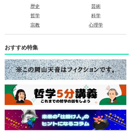
歴史
芸術
哲学
科学
宗教
心理学
おすすめ特集