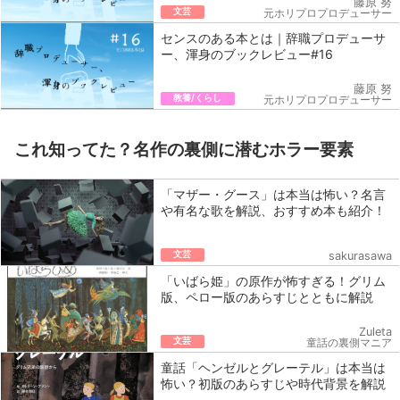
藤原 努
文芸
元ホリプロプロデューサー
センスのある本とは｜辞職プロデューサ
ー、渾身のブックレビュー#16
藤原 努
教養/くらし
元ホリプロプロデューサー
これ知ってた？名作の裏側に潜むホラー要素
「マザー・グース」は本当は怖い？名言
や有名な歌を解説、おすすめ本も紹介！
文芸
sakurasawa
「いばら姫」の原作が怖すぎる！グリム
版、ペロー版のあらすじとともに解説
Zuleta
文芸
童話の裏側マニア
童話「ヘンゼルとグレーテル」は本当は
怖い？初版のあらすじや時代背景を解説