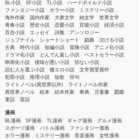
BL小説
SF小説
TL小説
ハードボイルド小説
ファンタジー小説
ホラー小説
ミステリー小説
海外作家
国内作家
大衆文学
純文学
世界文学
青春小説
歴史小説
恋愛小説
官能小説
経済小説
百合小説
エッセイ
詩集
アンソロジー
ジュブナイル
ショートショート
戯曲
泣ける小説
古典
時代小説
短編小説
冒険小説
アニメ化小説
ドラマ化小説
どんでん返し小説
ベストセラー小説
映画化小説
後味が悪い小説
切ない小説
読む人を選ぶ小説
微エロ小説
文学賞受賞作
犯罪小説
推理小説
短歌
俳句
ライトノベル(異世界以外)
ライトノベル作家
異世界ノベル
絵本
絵本作家
事典
児童書
図鑑
童話
昔話
漫画
BL漫画
SF漫画
TL漫画
ギャグ漫画
グルメ漫画
スポーツ漫画
バトル漫画
ファンタジー漫画
ホラー漫画
ミステリー漫画
音楽漫画
女性漫画