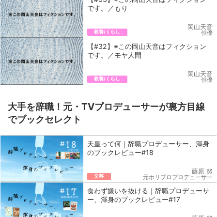
です。／もり
岡山天音
教養/くらし
俳優
【#32】※この岡山天音はフィクション
です。／モヤ人間
岡山天音
教養/くらし
俳優
大手を辞職！元・TVプロデューサーが裏方目線
でブックセレクト
天皇って何｜辞職プロデューサー、渾身
のブックレビュー#18
藤原 努
文芸
元ホリプロプロデューサー
食わず嫌いを抜ける｜辞職プロデューサ
ー、渾身のブックレビュー#17