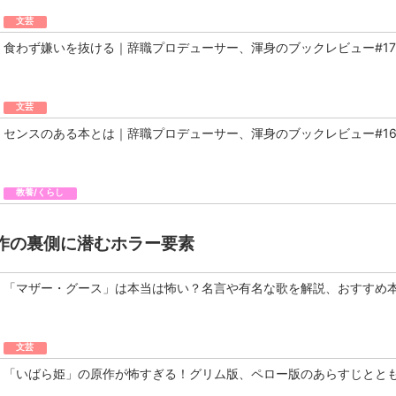
文芸
食わず嫌いを抜ける｜辞職プロデューサー、渾身のブックレビュー#17
文芸
センスのある本とは｜辞職プロデューサー、渾身のブックレビュー#1
教養/くらし
作の裏側に潜むホラー要素
「マザー・グース」は本当は怖い？名言や有名な歌を解説、おすすめ
文芸
「いばら姫」の原作が怖すぎる！グリム版、ペロー版のあらすじとと