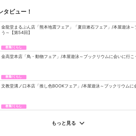
ンタビュー！
金龍堂まるぶん店「熊本地震フェア」「夏目漱石フェア」/本屋遊泳～
う～【第54回】
教養/くらし
金高堂本店「鳥・動物フェア」/本屋遊泳～ブックリウムに会いに行こ
教養/くらし
文教堂溝ノ口本店「推し色BOOKフェア」/本屋遊泳～ブックリウムに
教養/くらし
もっと見る