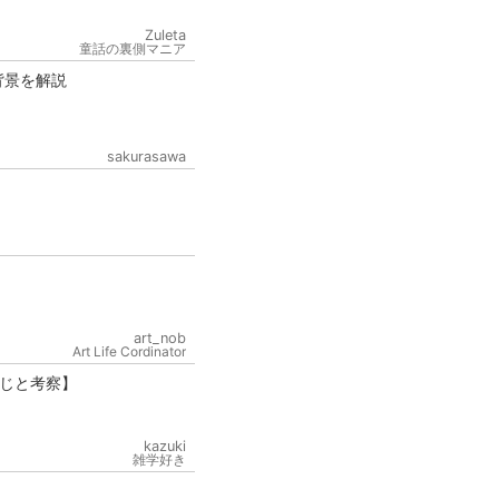
Zuleta
童話の裏側マニア
背景を解説
sakurasawa
art_nob
Art Life Cordinator
じと考察】
kazuki
雑学好き