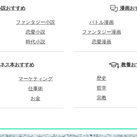
小説おすすめ
漫画お
ファンタジー小説
バトル漫画
恋愛小説
ファンタジー漫画
時代小説
恋愛漫画
教養お
ネス本おすすめ
歴史
マーケティング
哲学
仕事術
宗教
お金