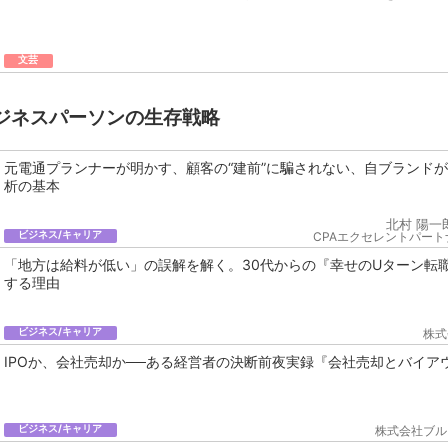
文芸
ジネスパーソンの生存戦略
元電通プランナーが明かす、顧客の“建前”に騙されない、自ブランド
析の基本
北村 陽一
ビジネス/キャリア
CPAエクセレントパート
「地方は給料が低い」の誤解を解く。30代からの『幸せのUターン転
する理由
ビジネス/キャリア
株式
IPOか、会社売却か──ある経営者の決断前夜実録『会社売却とバイア
ビジネス/キャリア
株式会社ブル