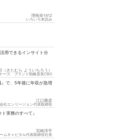
理桜奈1412
いろいろ本読み
が活用できるインサイト分
郎（きたむら よういちろう）
ナーズ ブランド戦略室長CBO
職』で、5年後に年収が急増
江口勝彦
会社エンリージョン代表取締役
ウト実務のすべて』
宮崎淳平
ームキャピタル代表取締役社長