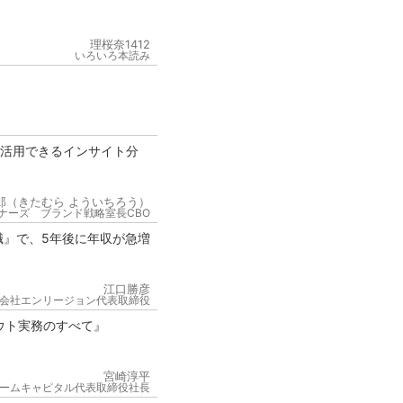
理桜奈1412
いろいろ本読み
が活用できるインサイト分
郎（きたむら よういちろう）
ナーズ ブランド戦略室長CBO
職』で、5年後に年収が急増
江口勝彦
会社エンリージョン代表取締役
ウト実務のすべて』
宮崎淳平
ームキャピタル代表取締役社長