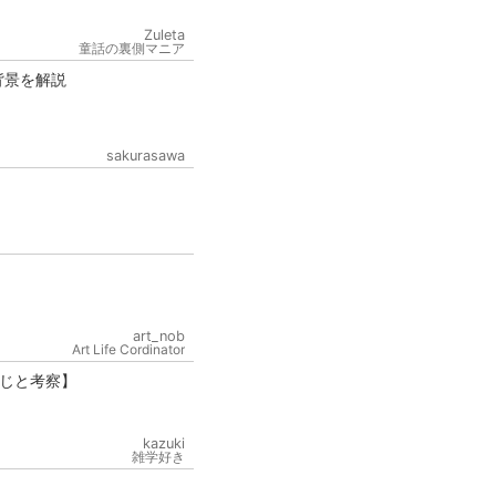
Zuleta
童話の裏側マニア
背景を解説
sakurasawa
art_nob
Art Life Cordinator
じと考察】
kazuki
雑学好き