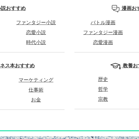
小説おすすめ
漫画お
ファンタジー小説
バトル漫画
恋愛小説
ファンタジー漫画
時代小説
恋愛漫画
教養お
ネス本おすすめ
歴史
マーケティング
哲学
仕事術
宗教
お金