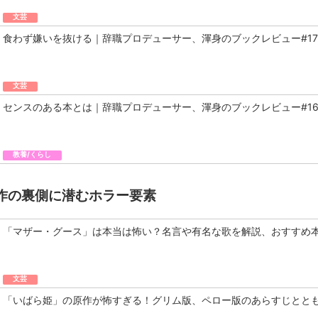
文芸
食わず嫌いを抜ける｜辞職プロデューサー、渾身のブックレビュー#17
文芸
センスのある本とは｜辞職プロデューサー、渾身のブックレビュー#1
教養/くらし
作の裏側に潜むホラー要素
「マザー・グース」は本当は怖い？名言や有名な歌を解説、おすすめ
文芸
「いばら姫」の原作が怖すぎる！グリム版、ペロー版のあらすじとと