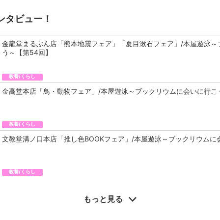
ンタビュー！
金龍堂まるぶん店「熊本地震フェア」「夏目漱石フェア」/本屋遊泳～
う～【第54回】
教養/くらし
金高堂本店「鳥・動物フェア」/本屋遊泳～ブックリウムに会いに行こ
教養/くらし
文教堂溝ノ口本店「推し色BOOKフェア」/本屋遊泳～ブックリウムに
教養/くらし
もっと見る