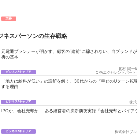
文芸
ジネスパーソンの生存戦略
元電通プランナーが明かす、顧客の“建前”に騙されない、自ブランド
析の基本
北村 陽一
ビジネス/キャリア
CPAエクセレントパート
「地方は給料が低い」の誤解を解く。30代からの『幸せのUターン転
する理由
ビジネス/キャリア
株式
IPOか、会社売却か──ある経営者の決断前夜実録『会社売却とバイア
ビジネス/キャリア
株式会社ブル