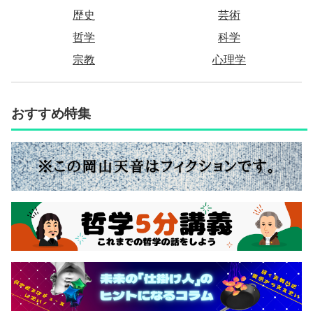
歴史
芸術
哲学
科学
宗教
心理学
おすすめ特集