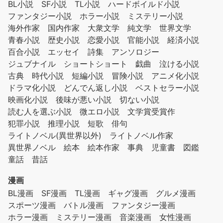
BL小説
SF小説
TL小説
ハードボイルド小説
ファンタジー小説
ホラー小説
ミステリー小説
海外作家
国内作家
大衆文学
純文学
世界文学
青春小説
歴史小説
恋愛小説
官能小説
経済小説
百合小説
エッセイ
詩集
アンソロジー
ジュブナイル
ショートショート
戯曲
泣ける小説
古典
時代小説
短編小説
冒険小説
アニメ化小説
ドラマ化小説
どんでん返し小説
ベストセラー小説
映画化小説
後味が悪い小説
切ない小説
読む人を選ぶ小説
微エロ小説
文学賞受賞作
犯罪小説
推理小説
短歌
俳句
ライトノベル(異世界以外)
ライトノベル作家
異世界ノベル
絵本
絵本作家
事典
児童書
図鑑
童話
昔話
漫画
BL漫画
SF漫画
TL漫画
ギャグ漫画
グルメ漫画
スポーツ漫画
バトル漫画
ファンタジー漫画
ホラー漫画
ミステリー漫画
音楽漫画
女性漫画