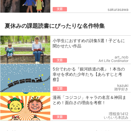
文芸
sakurasawa
夏休みの課題読書にぴったりな名作特集
小学生におすすめの詩集5選！子どもに
聞かせたい作品
art_nob
文芸
Art Life Cordinator
5分でわかる『銀河鉄道の夜』！本当の
幸せを求めた少年たち【あらすじと考
察】
kazuki
文芸
雑学好き
漫画「コジコジ」キャラの名言＆神回ま
とめ！面白さの理由を考察！
理桜奈1412
文芸
いろいろ本読み