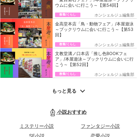
ウムに会いに行こう～【第54回】
教養/くらし
ホンシェルジュ編集部
金高堂本店「鳥・動物フェア」/本屋遊泳
～ブックリウムに会いに行こう～【第53
回】
教養/くらし
ホンシェルジュ編集部
文教堂溝ノ口本店「推し色BOOKフェ
ア」/本屋遊泳～ブックリウムに会いに行
こう～【第52回】
教養/くらし
ホンシェルジュ編集部
もっと見る
小説おすすめ
ミステリー小説
ファンタジー小説
SF小説
恋愛小説