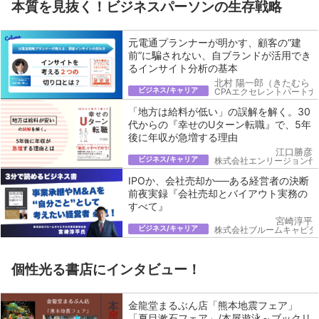
本質を見抜く！ビジネスパーソンの生存戦略
元電通プランナーが明かす、顧客の“建
前”に騙されない、自ブランドが活用でき
るインサイト分析の基本
北村 陽一郎（きたむら 
ビジネス/キャリア
CPAエクセレントパートナ
「地方は給料が低い」の誤解を解く。30
代からの『幸せのUターン転職』で、5年
後に年収が急増する理由
江口勝彦
ビジネス/キャリア
株式会社エンリージョン代
IPOか、会社売却か──ある経営者の決断
前夜実録『会社売却とバイアウト実務の
すべて』
宮崎淳平
ビジネス/キャリア
株式会社ブルームキャピタ
個性光る書店にインタビュー！
金龍堂まるぶん店「熊本地震フェア」
「夏目漱石フェア」/本屋遊泳～ブックリ