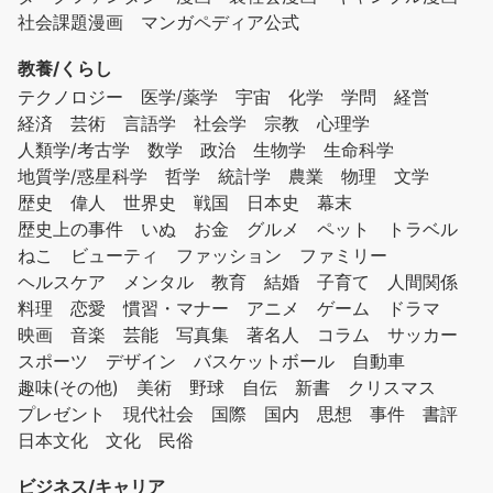
社会課題漫画
マンガペディア公式
教養/くらし
テクノロジー
医学/薬学
宇宙
化学
学問
経営
経済
芸術
言語学
社会学
宗教
心理学
人類学/考古学
数学
政治
生物学
生命科学
地質学/惑星科学
哲学
統計学
農業
物理
文学
歴史
偉人
世界史
戦国
日本史
幕末
歴史上の事件
いぬ
お金
グルメ
ペット
トラベル
ねこ
ビューティ
ファッション
ファミリー
ヘルスケア
メンタル
教育
結婚
子育て
人間関係
料理
恋愛
慣習・マナー
アニメ
ゲーム
ドラマ
映画
音楽
芸能
写真集
著名人
コラム
サッカー
スポーツ
デザイン
バスケットボール
自動車
趣味(その他)
美術
野球
自伝
新書
クリスマス
プレゼント
現代社会
国際
国内
思想
事件
書評
日本文化
文化
民俗
ビジネス/キャリア