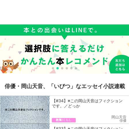
俳優・岡山天音、「いびつ」なエッセイ小説連載
【#34】※この岡山天音はフィクション
です。／どっか
岡山天音
教養/くらし
俳優
【#33】※この岡山天音はフィクション