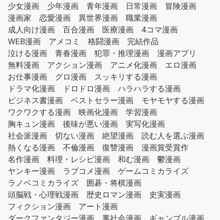
少女漫画
少年漫画
青年漫画
日常漫画
冒険漫画
漫画家
恋愛漫画
異世界漫画
職業漫画
成人向け漫画
百合漫画
医療漫画
4コマ漫画
WEB漫画
アメコミ
格闘漫画
完結作品
泣ける漫画
青春漫画
犯罪・推理漫画
漫画アプリ
無料漫画
アクション漫画
アニメ化漫画
エロ漫画
お仕事漫画
グロ漫画
スッキリする漫画
ドラマ化漫画
ドロドロ漫画
ハラハラする漫画
ビジネス書漫画
ベストセラー漫画
モヤモヤする漫画
ワクワクする漫画
映画化漫画
学習漫画
胸キュン漫画
後味が悪い漫画
実写化漫画
社会派漫画
切ない漫画
絶望漫画
読む人を選ぶ漫画
熱くなる漫画
不倫漫画
復讐漫画
漫画賞受賞作
名作漫画
料理・レシピ漫画
和む漫画
鬱漫画
ヤンキー漫画
ラブコメ漫画
ゲームコミカライズ
ラノベコミカライズ
囲碁・将棋漫画
頭脳戦・心理戦漫画
歴史ロマン漫画
史実漫画
フィクション漫画
アート漫画
ダークファンタジー漫画
裏社会漫画
ギャンブル漫画