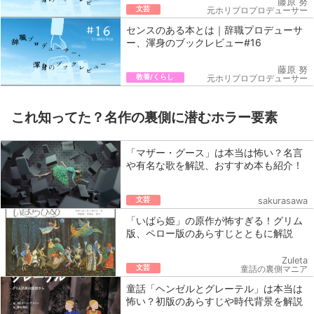
藤原 努
文芸
元ホリプロプロデューサー
センスのある本とは｜辞職プロデューサ
ー、渾身のブックレビュー#16
藤原 努
教養/くらし
元ホリプロプロデューサー
これ知ってた？名作の裏側に潜むホラー要素
「マザー・グース」は本当は怖い？名言
や有名な歌を解説、おすすめ本も紹介！
文芸
sakurasawa
「いばら姫」の原作が怖すぎる！グリム
版、ペロー版のあらすじとともに解説
Zuleta
文芸
童話の裏側マニア
童話「ヘンゼルとグレーテル」は本当は
怖い？初版のあらすじや時代背景を解説