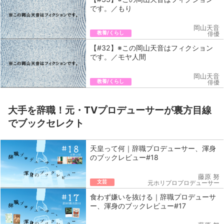
です。／もり
岡山天音
教養/くらし
俳優
【#32】※この岡山天音はフィクション
です。／モヤ人間
岡山天音
教養/くらし
俳優
大手を辞職！元・TVプロデューサーが裏方目線
でブックセレクト
天皇って何｜辞職プロデューサー、渾身
のブックレビュー#18
藤原 努
文芸
元ホリプロプロデューサー
食わず嫌いを抜ける｜辞職プロデューサ
ー、渾身のブックレビュー#17