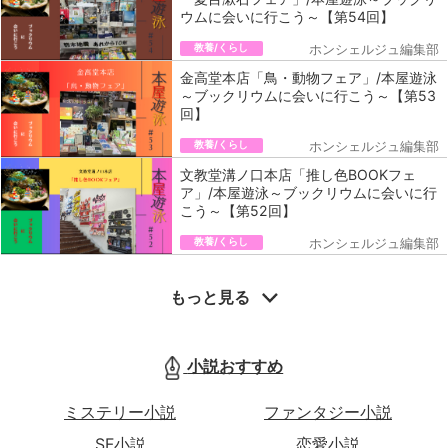
ウムに会いに行こう～【第54回】
教養/くらし
ホンシェルジュ編集部
金高堂本店「鳥・動物フェア」/本屋遊泳
～ブックリウムに会いに行こう～【第53
回】
教養/くらし
ホンシェルジュ編集部
文教堂溝ノ口本店「推し色BOOKフェ
ア」/本屋遊泳～ブックリウムに会いに行
こう～【第52回】
教養/くらし
ホンシェルジュ編集部
もっと見る
小説おすすめ
ミステリー小説
ファンタジー小説
SF小説
恋愛小説