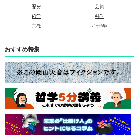
歴史
芸術
哲学
科学
宗教
心理学
おすすめ特集