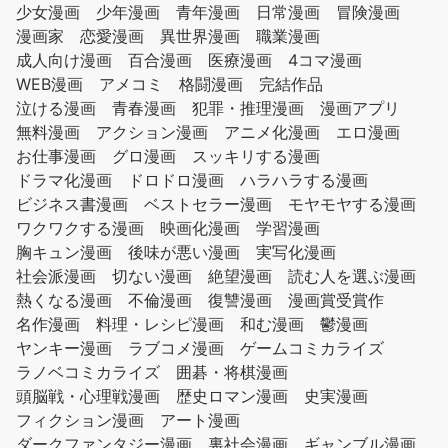
少女漫画
少年漫画
青年漫画
日常漫画
冒険漫画
漫画家
恋愛漫画
異世界漫画
職業漫画
成人向け漫画
百合漫画
医療漫画
4コマ漫画
WEB漫画
アメコミ
格闘漫画
完結作品
泣ける漫画
青春漫画
犯罪・推理漫画
漫画アプリ
無料漫画
アクション漫画
アニメ化漫画
エロ漫画
お仕事漫画
グロ漫画
スッキリする漫画
ドラマ化漫画
ドロドロ漫画
ハラハラする漫画
ビジネス書漫画
ベストセラー漫画
モヤモヤする漫画
ワクワクする漫画
映画化漫画
学習漫画
胸キュン漫画
後味が悪い漫画
実写化漫画
社会派漫画
切ない漫画
絶望漫画
読む人を選ぶ漫画
熱くなる漫画
不倫漫画
復讐漫画
漫画賞受賞作
名作漫画
料理・レシピ漫画
和む漫画
鬱漫画
ヤンキー漫画
ラブコメ漫画
ゲームコミカライズ
ラノベコミカライズ
囲碁・将棋漫画
頭脳戦・心理戦漫画
歴史ロマン漫画
史実漫画
フィクション漫画
アート漫画
ダークファンタジー漫画
裏社会漫画
ギャンブル漫画