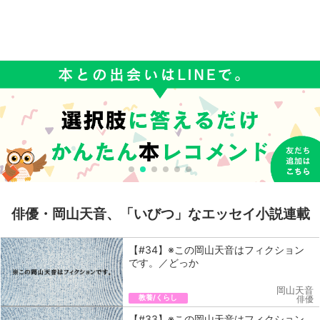
俳優・岡山天音、「いびつ」なエッセイ小説連載
【#34】※この岡山天音はフィクション
です。／どっか
岡山天音
教養/くらし
俳優
【#33】※この岡山天音はフィクション