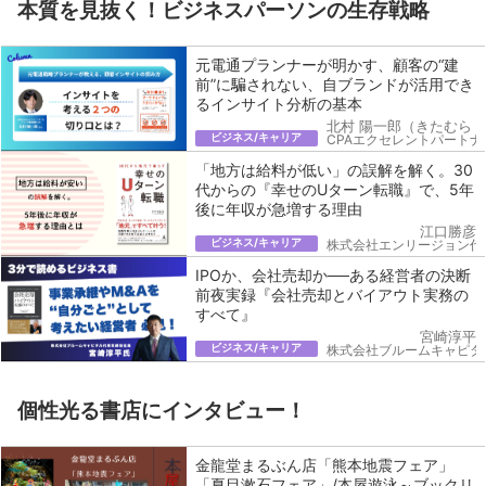
本質を見抜く！ビジネスパーソンの生存戦略
元電通プランナーが明かす、顧客の“建
前”に騙されない、自ブランドが活用でき
るインサイト分析の基本
北村 陽一郎（きたむら 
ビジネス/キャリア
CPAエクセレントパートナ
「地方は給料が低い」の誤解を解く。30
代からの『幸せのUターン転職』で、5年
後に年収が急増する理由
江口勝彦
ビジネス/キャリア
株式会社エンリージョン代
IPOか、会社売却か──ある経営者の決断
前夜実録『会社売却とバイアウト実務の
すべて』
宮崎淳平
ビジネス/キャリア
株式会社ブルームキャピタ
個性光る書店にインタビュー！
金龍堂まるぶん店「熊本地震フェア」
「夏目漱石フェア」/本屋遊泳～ブックリ