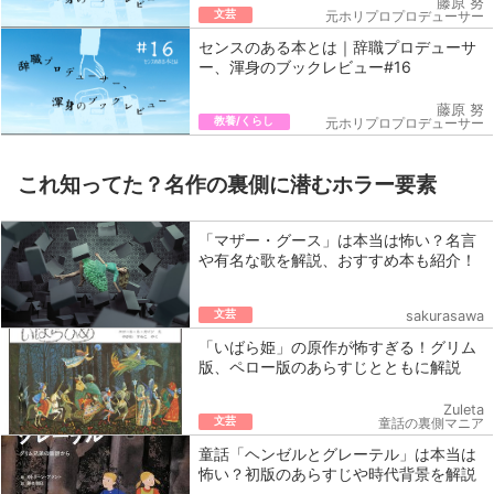
藤原 努
文芸
元ホリプロプロデューサー
センスのある本とは｜辞職プロデューサ
ー、渾身のブックレビュー#16
藤原 努
教養/くらし
元ホリプロプロデューサー
これ知ってた？名作の裏側に潜むホラー要素
「マザー・グース」は本当は怖い？名言
や有名な歌を解説、おすすめ本も紹介！
文芸
sakurasawa
「いばら姫」の原作が怖すぎる！グリム
版、ペロー版のあらすじとともに解説
Zuleta
文芸
童話の裏側マニア
童話「ヘンゼルとグレーテル」は本当は
怖い？初版のあらすじや時代背景を解説