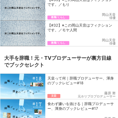
です。／もり
岡山天音
教養/くらし
俳優
【#32】※この岡山天音はフィクション
です。／モヤ人間
岡山天音
教養/くらし
俳優
大手を辞職！元・TVプロデューサーが裏方目線
でブックセレクト
天皇って何｜辞職プロデューサー、渾身
のブックレビュー#18
藤原 努
文芸
元ホリプロプロデューサー
食わず嫌いを抜ける｜辞職プロデューサ
ー、渾身のブックレビュー#17