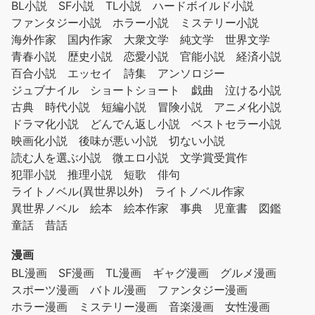
BL小説
SF小説
TL小説
ハードボイルド小説
ファンタジー小説
ホラー小説
ミステリー小説
海外作家
国内作家
大衆文学
純文学
世界文学
青春小説
歴史小説
恋愛小説
官能小説
経済小説
百合小説
エッセイ
詩集
アンソロジー
ジュブナイル
ショートショート
戯曲
泣ける小説
古典
時代小説
短編小説
冒険小説
アニメ化小説
ドラマ化小説
どんでん返し小説
ベストセラー小説
映画化小説
後味が悪い小説
切ない小説
読む人を選ぶ小説
微エロ小説
文学賞受賞作
犯罪小説
推理小説
短歌
俳句
ライトノベル(異世界以外)
ライトノベル作家
異世界ノベル
絵本
絵本作家
事典
児童書
図鑑
童話
昔話
漫画
BL漫画
SF漫画
TL漫画
ギャグ漫画
グルメ漫画
スポーツ漫画
バトル漫画
ファンタジー漫画
ホラー漫画
ミステリー漫画
音楽漫画
女性漫画