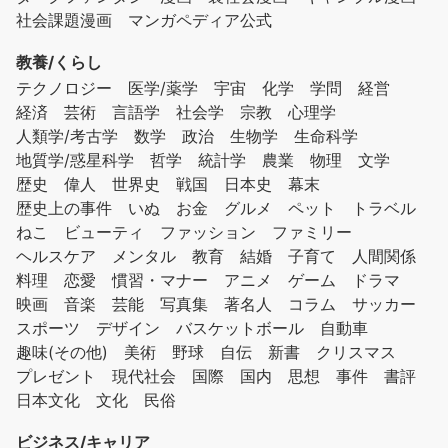
社会課題漫画
マンガペディア公式
教養/くらし
テクノロジー
医学/薬学
宇宙
化学
学問
経営
経済
芸術
言語学
社会学
宗教
心理学
人類学/考古学
数学
政治
生物学
生命科学
地質学/惑星科学
哲学
統計学
農業
物理
文学
歴史
偉人
世界史
戦国
日本史
幕末
歴史上の事件
いぬ
お金
グルメ
ペット
トラベル
ねこ
ビューティ
ファッション
ファミリー
ヘルスケア
メンタル
教育
結婚
子育て
人間関係
料理
恋愛
慣習・マナー
アニメ
ゲーム
ドラマ
映画
音楽
芸能
写真集
著名人
コラム
サッカー
スポーツ
デザイン
バスケットボール
自動車
趣味(その他)
美術
野球
自伝
新書
クリスマス
プレゼント
現代社会
国際
国内
思想
事件
書評
日本文化
文化
民俗
ビジネス/キャリア