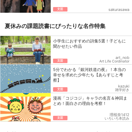
文芸
sakurasawa
夏休みの課題読書にぴったりな名作特集
小学生におすすめの詩集5選！子どもに
聞かせたい作品
art_nob
文芸
Art Life Cordinator
5分でわかる『銀河鉄道の夜』！本当の
幸せを求めた少年たち【あらすじと考
察】
kazuki
文芸
雑学好き
漫画「コジコジ」キャラの名言＆神回ま
とめ！面白さの理由を考察！
理桜奈1412
文芸
いろいろ本読み