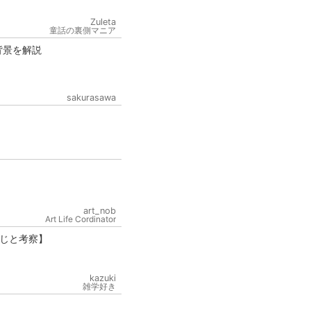
Zuleta
童話の裏側マニア
背景を解説
sakurasawa
art_nob
Art Life Cordinator
じと考察】
kazuki
雑学好き