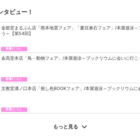
ンタビュー！
金龍堂まるぶん店「熊本地震フェア」「夏目漱石フェア」/本屋遊泳～
う～【第54回】
教養/くらし
金高堂本店「鳥・動物フェア」/本屋遊泳～ブックリウムに会いに行こ
教養/くらし
文教堂溝ノ口本店「推し色BOOKフェア」/本屋遊泳～ブックリウムに
教養/くらし
もっと見る