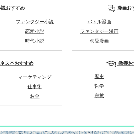
小説おすすめ
漫画お
ファンタジー小説
バトル漫画
恋愛小説
ファンタジー漫画
時代小説
恋愛漫画
教養お
ネス本おすすめ
歴史
マーケティング
哲学
仕事術
宗教
お金