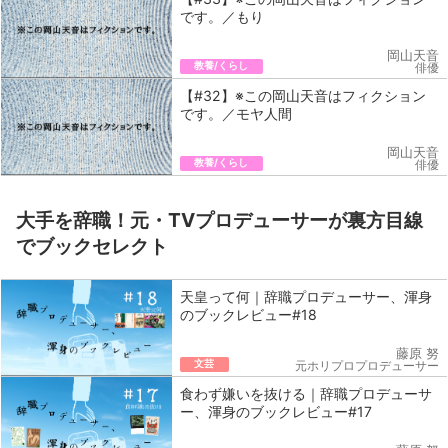
です。／もり
岡山天音
教養/くらし
俳優
【#32】※この岡山天音はフィクション
です。／モヤ人間
岡山天音
教養/くらし
俳優
大手を辞職！元・TVプロデューサーが裏方目線
でブックセレクト
天皇って何｜辞職プロデューサー、渾身
のブックレビュー#18
藤原 努
文芸
元ホリプロプロデューサー
食わず嫌いを抜ける｜辞職プロデューサ
ー、渾身のブックレビュー#17