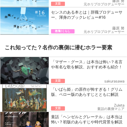
藤原 努
文芸
元ホリプロプロデューサー
センスのある本とは｜辞職プロデューサ
ー、渾身のブックレビュー#16
藤原 努
教養/くらし
元ホリプロプロデューサー
これ知ってた？名作の裏側に潜むホラー要素
「マザー・グース」は本当は怖い？名言
や有名な歌を解説、おすすめ本も紹介！
文芸
sakurasawa
「いばら姫」の原作が怖すぎる！グリム
版、ペロー版のあらすじとともに解説
Zuleta
文芸
童話の裏側マニア
童話「ヘンゼルとグレーテル」は本当は
怖い？初版のあらすじや時代背景を解説