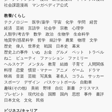
社会課題漫画
マンガペディア公式
教養/くらし
テクノロジー
医学/薬学
宇宙
化学
学問
経営
経済
芸術
言語学
社会学
宗教
心理学
人類学/考古学
数学
政治
生物学
生命科学
地質学/惑星科学
哲学
統計学
農業
物理
文学
歴史
偉人
世界史
戦国
日本史
幕末
歴史上の事件
いぬ
お金
グルメ
ペット
トラベル
ねこ
ビューティ
ファッション
ファミリー
ヘルスケア
メンタル
教育
結婚
子育て
人間関係
料理
恋愛
慣習・マナー
アニメ
ゲーム
ドラマ
映画
音楽
芸能
写真集
著名人
コラム
サッカー
スポーツ
デザイン
バスケットボール
自動車
趣味(その他)
美術
野球
自伝
新書
クリスマス
プレゼント
現代社会
国際
国内
思想
事件
書評
日本文化
文化
民俗
ビジネス/キャリア