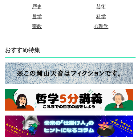
歴史
芸術
哲学
科学
宗教
心理学
おすすめ特集