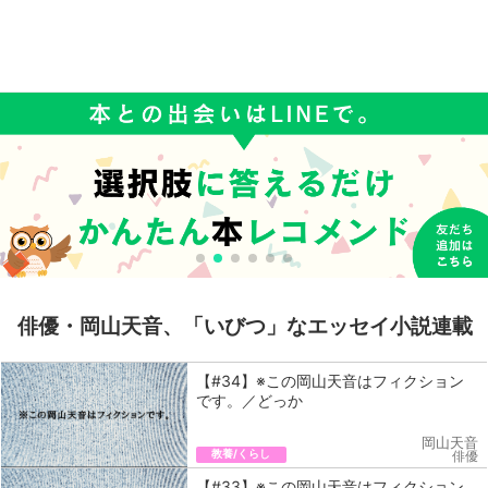
俳優・岡山天音、「いびつ」なエッセイ小説連載
【#34】※この岡山天音はフィクション
です。／どっか
岡山天音
教養/くらし
俳優
【#33】※この岡山天音はフィクション