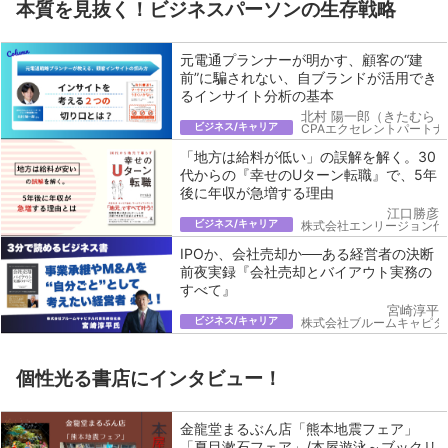
本質を見抜く！ビジネスパーソンの生存戦略
元電通プランナーが明かす、顧客の“建
前”に騙されない、自ブランドが活用でき
るインサイト分析の基本
北村 陽一郎（きたむら 
ビジネス/キャリア
CPAエクセレントパートナ
「地方は給料が低い」の誤解を解く。30
代からの『幸せのUターン転職』で、5年
後に年収が急増する理由
江口勝彦
ビジネス/キャリア
株式会社エンリージョン代
IPOか、会社売却か──ある経営者の決断
前夜実録『会社売却とバイアウト実務の
すべて』
宮崎淳平
ビジネス/キャリア
株式会社ブルームキャピタ
個性光る書店にインタビュー！
金龍堂まるぶん店「熊本地震フェア」
「夏目漱石フェア」/本屋遊泳～ブックリ