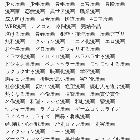
少女漫画
少年漫画
青年漫画
日常漫画
冒険漫画
漫画家
恋愛漫画
異世界漫画
職業漫画
成人向け漫画
百合漫画
医療漫画
4コマ漫画
WEB漫画
アメコミ
格闘漫画
完結作品
泣ける漫画
青春漫画
犯罪・推理漫画
漫画アプリ
無料漫画
アクション漫画
アニメ化漫画
エロ漫画
お仕事漫画
グロ漫画
スッキリする漫画
ドラマ化漫画
ドロドロ漫画
ハラハラする漫画
ビジネス書漫画
ベストセラー漫画
モヤモヤする漫画
ワクワクする漫画
映画化漫画
学習漫画
胸キュン漫画
後味が悪い漫画
実写化漫画
社会派漫画
切ない漫画
絶望漫画
読む人を選ぶ漫画
熱くなる漫画
不倫漫画
復讐漫画
漫画賞受賞作
名作漫画
料理・レシピ漫画
和む漫画
鬱漫画
ヤンキー漫画
ラブコメ漫画
ゲームコミカライズ
ラノベコミカライズ
囲碁・将棋漫画
頭脳戦・心理戦漫画
歴史ロマン漫画
史実漫画
フィクション漫画
アート漫画
ダークファンタジー漫画
裏社会漫画
ギャンブル漫画