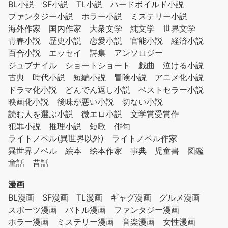
BL小説
SF小説
TL小説
ハードボイルド小説
ファンタジー小説
ホラー小説
ミステリー小説
海外作家
国内作家
大衆文学
純文学
世界文学
青春小説
歴史小説
恋愛小説
官能小説
経済小説
百合小説
エッセイ
詩集
アンソロジー
ジュブナイル
ショートショート
戯曲
泣ける小説
古典
時代小説
短編小説
冒険小説
アニメ化小説
ドラマ化小説
どんでん返し小説
ベストセラー小説
映画化小説
後味が悪い小説
切ない小説
読む人を選ぶ小説
微エロ小説
文学賞受賞作
犯罪小説
推理小説
短歌
俳句
ライトノベル(異世界以外)
ライトノベル作家
異世界ノベル
絵本
絵本作家
事典
児童書
図鑑
童話
昔話
漫画
BL漫画
SF漫画
TL漫画
ギャグ漫画
グルメ漫画
スポーツ漫画
バトル漫画
ファンタジー漫画
ホラー漫画
ミステリー漫画
音楽漫画
女性漫画