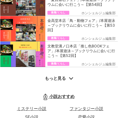
ウムに会いに行こう～【第54回】
教養/くらし
ホンシェルジュ編集部
金高堂本店「鳥・動物フェア」/本屋遊泳
～ブックリウムに会いに行こう～【第53
回】
教養/くらし
ホンシェルジュ編集部
文教堂溝ノ口本店「推し色BOOKフェ
ア」/本屋遊泳～ブックリウムに会いに行
こう～【第52回】
教養/くらし
ホンシェルジュ編集部
もっと見る
小説おすすめ
ミステリー小説
ファンタジー小説
SF小説
恋愛小説