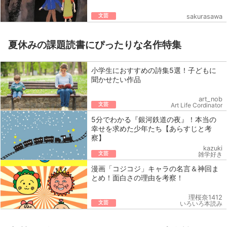
文芸
sakurasawa
夏休みの課題読書にぴったりな名作特集
小学生におすすめの詩集5選！子どもに
聞かせたい作品
art_nob
文芸
Art Life Cordinator
5分でわかる『銀河鉄道の夜』！本当の
幸せを求めた少年たち【あらすじと考
察】
kazuki
文芸
雑学好き
漫画「コジコジ」キャラの名言＆神回ま
とめ！面白さの理由を考察！
理桜奈1412
文芸
いろいろ本読み