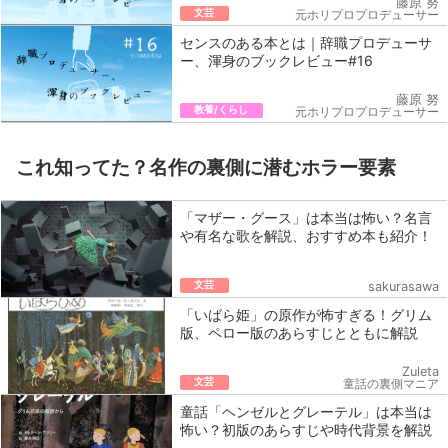
藤原 努
文芸
元ホリプロプロデューサー
センスのある本とは｜辞職プロデューサ
ー、渾身のブックレビュー#16
藤原 努
教養/くらし
元ホリプロプロデューサー
これ知ってた？名作の裏側に潜むホラー要素
「マザー・グース」は本当は怖い？名言
や有名な歌を解説、おすすめ本も紹介！
文芸
sakurasawa
「いばら姫」の原作が怖すぎる！グリム
版、ペロー版のあらすじとともに解説
Zuleta
文芸
童話の裏側マニア
童話「ヘンゼルとグレーテル」は本当は
怖い？初版のあらすじや時代背景を解説