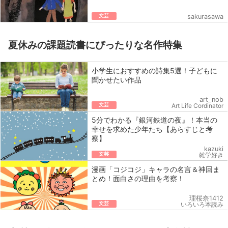
文芸
sakurasawa
夏休みの課題読書にぴったりな名作特集
小学生におすすめの詩集5選！子どもに
聞かせたい作品
art_nob
文芸
Art Life Cordinator
5分でわかる『銀河鉄道の夜』！本当の
幸せを求めた少年たち【あらすじと考
察】
kazuki
文芸
雑学好き
漫画「コジコジ」キャラの名言＆神回ま
とめ！面白さの理由を考察！
理桜奈1412
文芸
いろいろ本読み