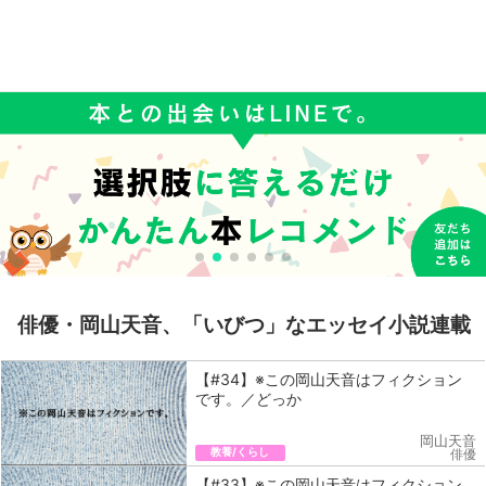
俳優・岡山天音、「いびつ」なエッセイ小説連載
【#34】※この岡山天音はフィクション
です。／どっか
岡山天音
教養/くらし
俳優
【#33】※この岡山天音はフィクション