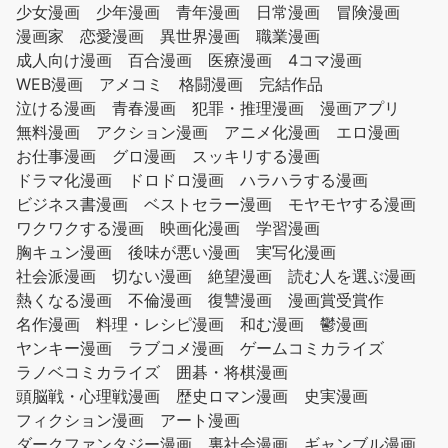
少女漫画
少年漫画
青年漫画
日常漫画
冒険漫画
漫画家
恋愛漫画
異世界漫画
職業漫画
成人向け漫画
百合漫画
医療漫画
4コマ漫画
WEB漫画
アメコミ
格闘漫画
完結作品
泣ける漫画
青春漫画
犯罪・推理漫画
漫画アプリ
無料漫画
アクション漫画
アニメ化漫画
エロ漫画
お仕事漫画
グロ漫画
スッキリする漫画
ドラマ化漫画
ドロドロ漫画
ハラハラする漫画
ビジネス書漫画
ベストセラー漫画
モヤモヤする漫画
ワクワクする漫画
映画化漫画
学習漫画
胸キュン漫画
後味が悪い漫画
実写化漫画
社会派漫画
切ない漫画
絶望漫画
読む人を選ぶ漫画
熱くなる漫画
不倫漫画
復讐漫画
漫画賞受賞作
名作漫画
料理・レシピ漫画
和む漫画
鬱漫画
ヤンキー漫画
ラブコメ漫画
ゲームコミカライズ
ラノベコミカライズ
囲碁・将棋漫画
頭脳戦・心理戦漫画
歴史ロマン漫画
史実漫画
フィクション漫画
アート漫画
ダークファンタジー漫画
裏社会漫画
ギャンブル漫画