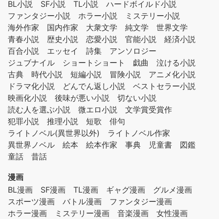
BL小説
SF小説
TL小説
ハードボイルド小説
ファンタジー小説
ホラー小説
ミステリー小説
海外作家
国内作家
大衆文学
純文学
世界文学
青春小説
歴史小説
恋愛小説
官能小説
経済小説
百合小説
エッセイ
詩集
アンソロジー
ジュブナイル
ショートショート
戯曲
泣ける小説
古典
時代小説
短編小説
冒険小説
アニメ化小説
ドラマ化小説
どんでん返し小説
ベストセラー小説
映画化小説
後味が悪い小説
切ない小説
読む人を選ぶ小説
微エロ小説
文学賞受賞作
犯罪小説
推理小説
短歌
俳句
ライトノベル(異世界以外)
ライトノベル作家
異世界ノベル
絵本
絵本作家
事典
児童書
図鑑
童話
昔話
漫画
BL漫画
SF漫画
TL漫画
ギャグ漫画
グルメ漫画
スポーツ漫画
バトル漫画
ファンタジー漫画
ホラー漫画
ミステリー漫画
音楽漫画
女性漫画