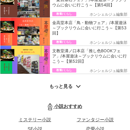
ウムに会いに行こう～【第54回】
教養/くらし
ホンシェルジュ編集部
金高堂本店「鳥・動物フェア」/本屋遊泳
～ブックリウムに会いに行こう～【第53
回】
教養/くらし
ホンシェルジュ編集部
文教堂溝ノ口本店「推し色BOOKフェ
ア」/本屋遊泳～ブックリウムに会いに行
こう～【第52回】
教養/くらし
ホンシェルジュ編集部
もっと見る
小説おすすめ
ミステリー小説
ファンタジー小説
SF小説
恋愛小説