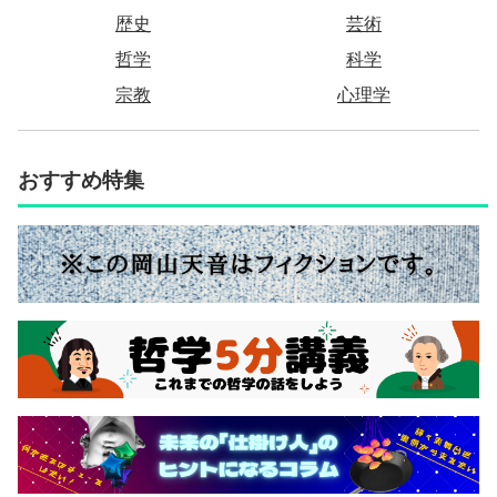
歴史
芸術
哲学
科学
宗教
心理学
おすすめ特集