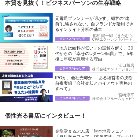
本質を見抜く！ビジネスパーソンの生存戦略
元電通プランナーが明かす、顧客の“建
前”に騙されない、自ブランドが活用でき
るインサイト分析の基本
北村 陽一郎（きたむら 
ビジネス/キャリア
CPAエクセレントパートナ
「地方は給料が低い」の誤解を解く。30
代からの『幸せのUターン転職』で、5年
後に年収が急増する理由
江口勝彦
ビジネス/キャリア
株式会社エンリージョン代
IPOか、会社売却か──ある経営者の決断
前夜実録『会社売却とバイアウト実務の
すべて』
宮崎淳平
ビジネス/キャリア
株式会社ブルームキャピタ
個性光る書店にインタビュー！
金龍堂まるぶん店「熊本地震フェア」
「夏目漱石フェア」/本屋遊泳～ブックリ