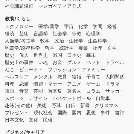
社会課題漫画
マンガペディア公式
教養/くらし
テクノロジー
医学/薬学
宇宙
化学
学問
経営
経済
芸術
言語学
社会学
宗教
心理学
人類学/考古学
数学
政治
生物学
生命科学
地質学/惑星科学
哲学
統計学
農業
物理
文学
歴史
偉人
世界史
戦国
日本史
幕末
歴史上の事件
いぬ
お金
グルメ
ペット
トラベル
ねこ
ビューティ
ファッション
ファミリー
ヘルスケア
メンタル
教育
結婚
子育て
人間関係
料理
恋愛
慣習・マナー
アニメ
ゲーム
ドラマ
映画
音楽
芸能
写真集
著名人
コラム
サッカー
スポーツ
デザイン
バスケットボール
自動車
趣味(その他)
美術
野球
自伝
新書
クリスマス
プレゼント
現代社会
国際
国内
思想
事件
書評
日本文化
文化
民俗
ビジネス/キャリア