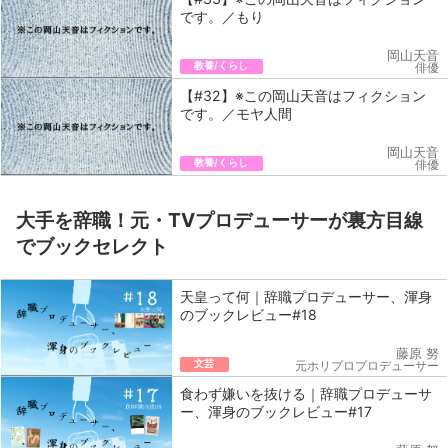
です。／もり
岡山天音
教養/くらし
俳優
【#32】※この岡山天音はフィクション
です。／モヤ人間
岡山天音
教養/くらし
俳優
大手を辞職！元・TVプロデューサーが裏方目線
でブックセレクト
天皇って何｜辞職プロデューサー、渾身
のブックレビュー#18
藤原 努
文芸
元ホリプロプロデューサー
食わず嫌いを抜ける｜辞職プロデューサ
ー、渾身のブックレビュー#17