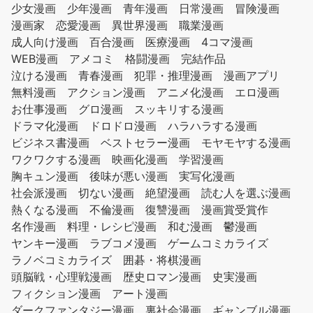
少女漫画
少年漫画
青年漫画
日常漫画
冒険漫画
漫画家
恋愛漫画
異世界漫画
職業漫画
成人向け漫画
百合漫画
医療漫画
4コマ漫画
WEB漫画
アメコミ
格闘漫画
完結作品
泣ける漫画
青春漫画
犯罪・推理漫画
漫画アプリ
無料漫画
アクション漫画
アニメ化漫画
エロ漫画
お仕事漫画
グロ漫画
スッキリする漫画
ドラマ化漫画
ドロドロ漫画
ハラハラする漫画
ビジネス書漫画
ベストセラー漫画
モヤモヤする漫画
ワクワクする漫画
映画化漫画
学習漫画
胸キュン漫画
後味が悪い漫画
実写化漫画
社会派漫画
切ない漫画
絶望漫画
読む人を選ぶ漫画
熱くなる漫画
不倫漫画
復讐漫画
漫画賞受賞作
名作漫画
料理・レシピ漫画
和む漫画
鬱漫画
ヤンキー漫画
ラブコメ漫画
ゲームコミカライズ
ラノベコミカライズ
囲碁・将棋漫画
頭脳戦・心理戦漫画
歴史ロマン漫画
史実漫画
フィクション漫画
アート漫画
ダークファンタジー漫画
裏社会漫画
ギャンブル漫画