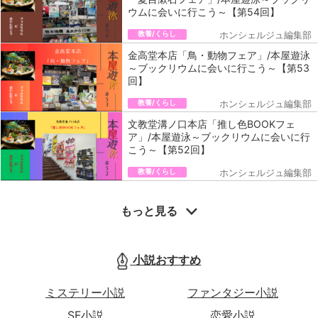
ウムに会いに行こう～【第54回】
教養/くらし
ホンシェルジュ編集部
金高堂本店「鳥・動物フェア」/本屋遊泳
～ブックリウムに会いに行こう～【第53
回】
教養/くらし
ホンシェルジュ編集部
文教堂溝ノ口本店「推し色BOOKフェ
ア」/本屋遊泳～ブックリウムに会いに行
こう～【第52回】
教養/くらし
ホンシェルジュ編集部
もっと見る
小説おすすめ
ミステリー小説
ファンタジー小説
SF小説
恋愛小説