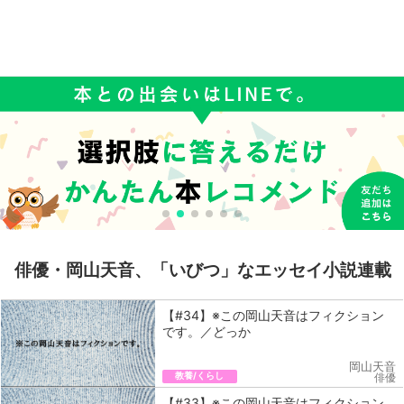
俳優・岡山天音、「いびつ」なエッセイ小説連載
【#34】※この岡山天音はフィクション
です。／どっか
岡山天音
教養/くらし
俳優
【#33】※この岡山天音はフィクション