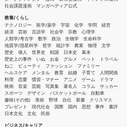
社会課題漫画
マンガペディア公式
教養/くらし
テクノロジー
医学/薬学
宇宙
化学
学問
経営
経済
芸術
言語学
社会学
宗教
心理学
人類学/考古学
数学
政治
生物学
生命科学
地質学/惑星科学
哲学
統計学
農業
物理
文学
歴史
偉人
世界史
戦国
日本史
幕末
歴史上の事件
いぬ
お金
グルメ
ペット
トラベル
ねこ
ビューティ
ファッション
ファミリー
ヘルスケア
メンタル
教育
結婚
子育て
人間関係
料理
恋愛
慣習・マナー
アニメ
ゲーム
ドラマ
映画
音楽
芸能
写真集
著名人
コラム
サッカー
スポーツ
デザイン
バスケットボール
自動車
趣味(その他)
美術
野球
自伝
新書
クリスマス
プレゼント
現代社会
国際
国内
思想
事件
書評
日本文化
文化
民俗
ビジネス/キャリア