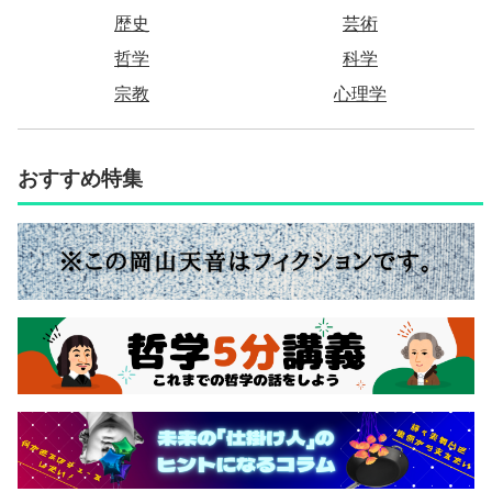
歴史
芸術
哲学
科学
宗教
心理学
おすすめ特集