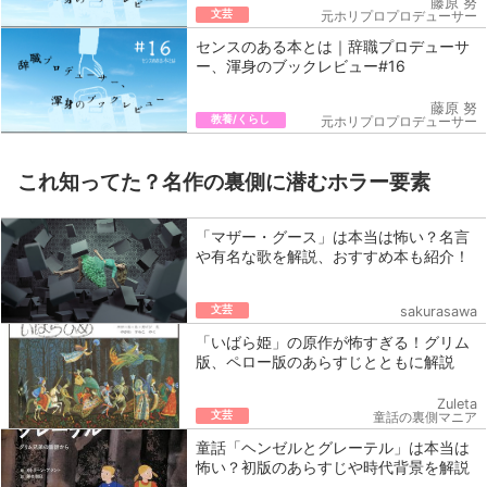
藤原 努
文芸
元ホリプロプロデューサー
センスのある本とは｜辞職プロデューサ
ー、渾身のブックレビュー#16
藤原 努
教養/くらし
元ホリプロプロデューサー
これ知ってた？名作の裏側に潜むホラー要素
「マザー・グース」は本当は怖い？名言
や有名な歌を解説、おすすめ本も紹介！
文芸
sakurasawa
「いばら姫」の原作が怖すぎる！グリム
版、ペロー版のあらすじとともに解説
Zuleta
文芸
童話の裏側マニア
童話「ヘンゼルとグレーテル」は本当は
怖い？初版のあらすじや時代背景を解説