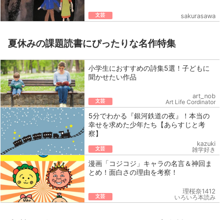
文芸
sakurasawa
夏休みの課題読書にぴったりな名作特集
小学生におすすめの詩集5選！子どもに
聞かせたい作品
art_nob
文芸
Art Life Cordinator
5分でわかる『銀河鉄道の夜』！本当の
幸せを求めた少年たち【あらすじと考
察】
kazuki
文芸
雑学好き
漫画「コジコジ」キャラの名言＆神回ま
とめ！面白さの理由を考察！
理桜奈1412
文芸
いろいろ本読み