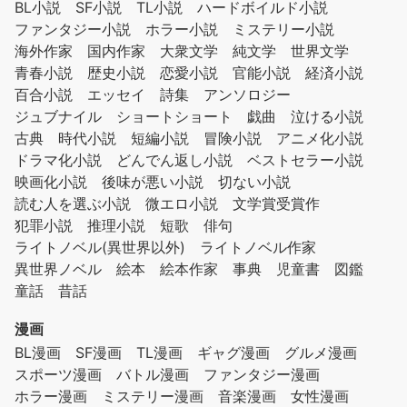
BL小説
SF小説
TL小説
ハードボイルド小説
ファンタジー小説
ホラー小説
ミステリー小説
海外作家
国内作家
大衆文学
純文学
世界文学
青春小説
歴史小説
恋愛小説
官能小説
経済小説
百合小説
エッセイ
詩集
アンソロジー
ジュブナイル
ショートショート
戯曲
泣ける小説
古典
時代小説
短編小説
冒険小説
アニメ化小説
ドラマ化小説
どんでん返し小説
ベストセラー小説
映画化小説
後味が悪い小説
切ない小説
読む人を選ぶ小説
微エロ小説
文学賞受賞作
犯罪小説
推理小説
短歌
俳句
ライトノベル(異世界以外)
ライトノベル作家
異世界ノベル
絵本
絵本作家
事典
児童書
図鑑
童話
昔話
漫画
BL漫画
SF漫画
TL漫画
ギャグ漫画
グルメ漫画
スポーツ漫画
バトル漫画
ファンタジー漫画
ホラー漫画
ミステリー漫画
音楽漫画
女性漫画