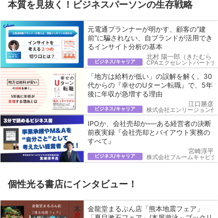
本質を見抜く！ビジネスパーソンの生存戦略
元電通プランナーが明かす、顧客の“建
前”に騙されない、自ブランドが活用でき
るインサイト分析の基本
北村 陽一郎（きたむら 
ビジネス/キャリア
CPAエクセレントパートナ
「地方は給料が低い」の誤解を解く。30
代からの『幸せのUターン転職』で、5年
後に年収が急増する理由
江口勝彦
ビジネス/キャリア
株式会社エンリージョン代
IPOか、会社売却か──ある経営者の決断
前夜実録『会社売却とバイアウト実務の
すべて』
宮崎淳平
ビジネス/キャリア
株式会社ブルームキャピタ
個性光る書店にインタビュー！
金龍堂まるぶん店「熊本地震フェア」
「夏目漱石フェア」/本屋遊泳～ブックリ