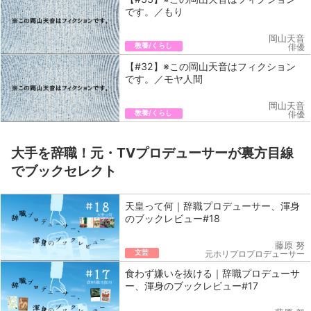
です。／もり
岡山天音
教養/くらし
俳優
【#32】※この岡山天音はフィクション
です。／モヤ人間
岡山天音
教養/くらし
俳優
大手を辞職！元・TVプロデューサーが裏方目線
でブックセレクト
天皇って何｜辞職プロデューサー、渾身
のブックレビュー#18
藤原 努
文芸
元ホリプロプロデューサー
食わず嫌いを抜ける｜辞職プロデューサ
ー、渾身のブックレビュー#17