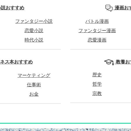
小説おすすめ
漫画お
ファンタジー小説
バトル漫画
恋愛小説
ファンタジー漫画
時代小説
恋愛漫画
教養お
ネス本おすすめ
歴史
マーケティング
哲学
仕事術
宗教
お金