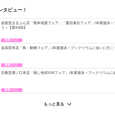
ンタビュー！
金龍堂まるぶん店「熊本地震フェア」「夏目漱石フェア」/本屋遊泳～
う～【第54回】
教養/くらし
金高堂本店「鳥・動物フェア」/本屋遊泳～ブックリウムに会いに行こ
教養/くらし
文教堂溝ノ口本店「推し色BOOKフェア」/本屋遊泳～ブックリウムに
教養/くらし
もっと見る