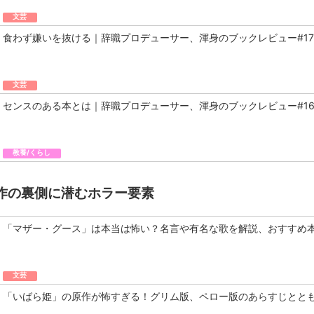
文芸
食わず嫌いを抜ける｜辞職プロデューサー、渾身のブックレビュー#17
文芸
センスのある本とは｜辞職プロデューサー、渾身のブックレビュー#1
教養/くらし
作の裏側に潜むホラー要素
「マザー・グース」は本当は怖い？名言や有名な歌を解説、おすすめ
文芸
「いばら姫」の原作が怖すぎる！グリム版、ペロー版のあらすじとと