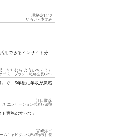
理桜奈1412
いろいろ本読み
が活用できるインサイト分
郎（きたむら よういちろう）
ナーズ ブランド戦略室長CBO
職』で、5年後に年収が急増
江口勝彦
会社エンリージョン代表取締役
ウト実務のすべて』
宮崎淳平
ームキャピタル代表取締役社長