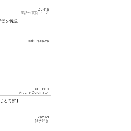
Zuleta
童話の裏側マニア
背景を解説
sakurasawa
art_nob
Art Life Cordinator
じと考察】
kazuki
雑学好き