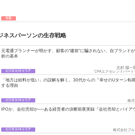
文芸
ジネスパーソンの生存戦略
元電通プランナーが明かす、顧客の“建前”に騙されない、自ブランド
析の基本
北村 陽一
ビジネス/キャリア
CPAエクセレントパート
「地方は給料が低い」の誤解を解く。30代からの『幸せのUターン転
する理由
ビジネス/キャリア
株式
IPOか、会社売却か──ある経営者の決断前夜実録『会社売却とバイア
ビジネス/キャリア
株式会社ブル